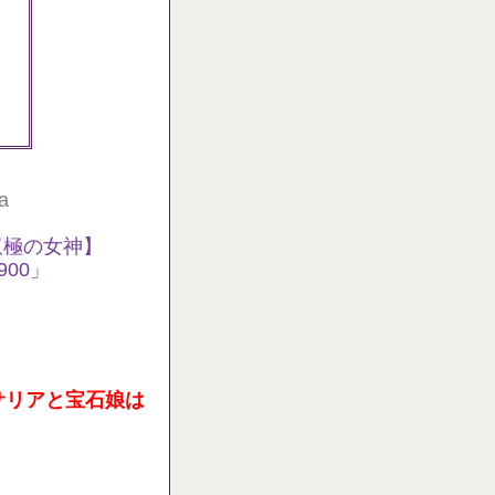
a
双極の女神】
00」
サリアと宝石娘は