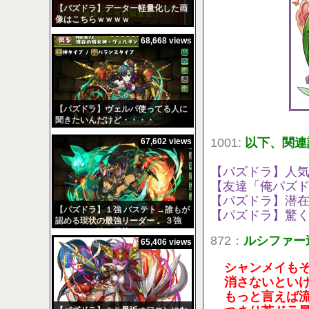
【パズドラ】データー軽量化した画
像はこちらｗｗｗｗ
68,668 views
【パズドラ】ヴェルパ使ってる人に
聞きたいんだけど・・・・
1001:
以下、関連
67,602 views
【パズドラ】人
【友達「俺パズド
【パズドラ】潜在
【パズドラ】１強 バステト→誰もが
【パズドラ】驚
認める現状の最強リーダー 。３強
もしくは５強の現状はこんなところ
872：
ルシファー
65,406 views
か？
シャンメイも
消さないとい
もっと言えば