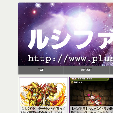
TOP
ABOUT
【パズドラ】ラー強いとか言って
【パズドラ】今のパズドラの最
るけど現実は多色ランキングはこ
順位トップ3これってまじなの