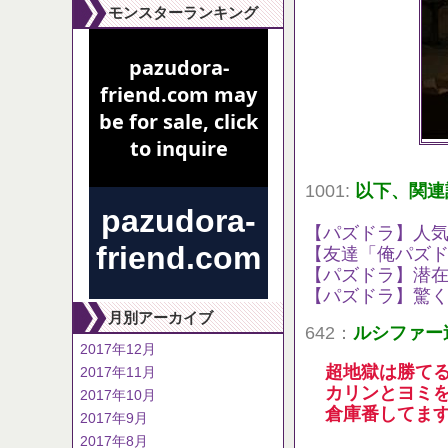
モンスターランキング
1001:
以下、関連
【パズドラ】人
【友達「俺パズド
【パズドラ】潜在
【パズドラ】驚
月別アーカイブ
642：
ルシファー
2017年12月
超地獄は勝て
2017年11月
カリンとヨミ
2017年10月
倉庫番してま
2017年9月
2017年8月