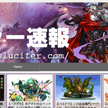
Twitter
強
【パズドラ】今アテナのスペック
【パズドラ】この五右衛門パーテ
【
？
確認したけど曲芸士で騒いでたの
ィー、マジでおすすめｗｗｗｗ
ゃ