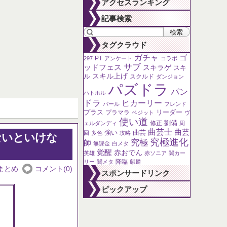
アクセスランキング
な？
〜6月18日
記事検索
タグクラウド
ガチャ
ゴ
PT
297
アンケート
コラボ
サブ
ッドフェス
スキラゲ
スキ
ル
スキル上げ
スクルド
ダンジョン
パズドラ
パン
ハトホル
ドラ
ヒカーリー
パール
フレンド
プラス
リーダー
プラマラ
ベジット
ヴ
使い道
劉備
修正
ェルダンディ
周
曲芸士
曲芸
強い
曲芸
回
多色
攻略
ないといけな
究極進化
究極
師
無課金
白メタ
覚醒
赤おでん
英雄
赤ソニア
闇カー
降臨
リー
闇メタ
麒麟
まとめ
コメント(0)
スポンサードリンク
ピックアップ