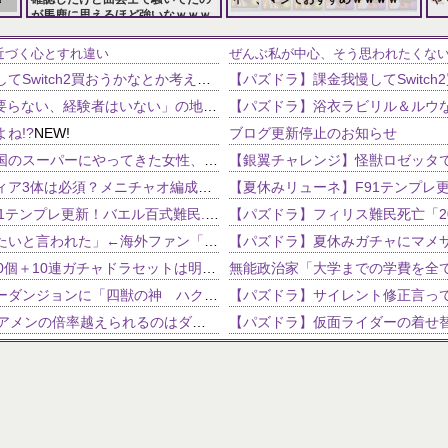
が馬鹿に思えるほど強いなｗｗｗ
157,286 views
115,979 views
近づく心とすれ違い
ぜんぶ私が中心、そう思われたくな
【パズドラ】課金我慢してSwitch2買おうかなとか考えてる・・・
NEW!
IT業界、「未経験者は要らない、経験者はいない」の地獄絵図にwww
NEW!
ね!?
NEW!
ブログ更新停止のお知らせ
火事で無人になった韓国のスーパーにやってきた女性、商品を盗みまくる「月経で盗みたい衝動が生じた」
【パズドラ】クラウディア3体は必須？メニチャオ編成に揺れる視聴者たちの本音【契約チャレンジ】
【夏休みリューネ】F91テンプレ更新！バエル百式難民...いや全ユーザー必見です！【パズドラ】
エメリ「久保に退団したいと言われた」←海外ファン「ヘタフェはどうなんだろ？」（海外の反応）
【パズドラ】魔法石100個＋10連ガチャドラセットは明日の朝(1/4の9:59)まで。当面の間は販売なし。10連ガチャドラほしい人は忘れずに！！
【パズドラ】ストーリーダンジョンに「四獣の神 ハク編」が11/16の12時から追加！記念イベントも開催！！
【パズドラ】56盤面でアメンの倍率越えられるのはダンタリオンとウォレスくらいだよな
パズドラでエンラパを作ろうと思ってるんですが、自分の持っているものの中で、赤ソニア、
【パズドラ】これから化粧がどん
の使い道が分からん
【パズドラ】バインド回復持ちの7コンボってパイ以外誰かいたっけ？
【パズドラ】ようやくエルメの進化素材3体分揃ったんだけど！
超覚醒ディオスフレンド募集━━━━