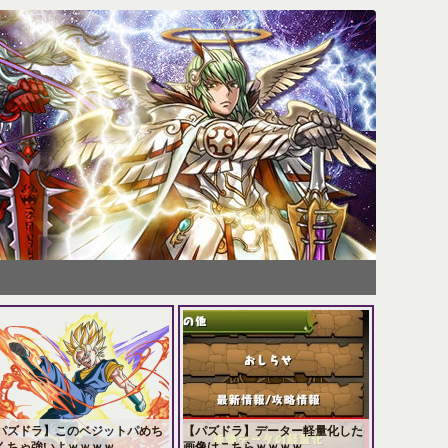
パズドラ】このベジットパめち
【パズドラ】データー軽量化した
くちゃ強いよｗｗｗｗ
画像はこちらｗｗｗｗ