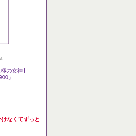
a
双極の女神】
00」
かけなくてずっと