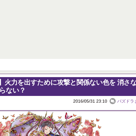
ゲームメーカー「DL版買ってくれる人は有り難い。ちょっとお安くしよう！」
【パズドラ】ゴーレムって強いよ
【ログレス】神獣装備が欲しくて光神獣を周回しまくった！【動画】
パズドラ降臨カレンダー 6月16日
初めての妊娠で喜んでくれるかと思ったら実母が「ふーん、そう」の一言。「初孫だよ？感想それだけ？」と聞いたら「うん、まあ」の一言。マジで顔面に蹴り入れてやろうかと思った。
Powered by livedoor 相互RSS
10日の予定。ゲリラ時間割はぷれドラ、旧西洋覚醒降臨、ヘパドラ。一度きりチャレンジ。降臨はラグオデA、ディオス、セラフィス、デビルラッシュ！
醒大小の方がええやろか？
 相互RSS
】火力を出すために攻撃と関係ない色を 消さ
行らない？
2016/05/31 23:10
パズドラ