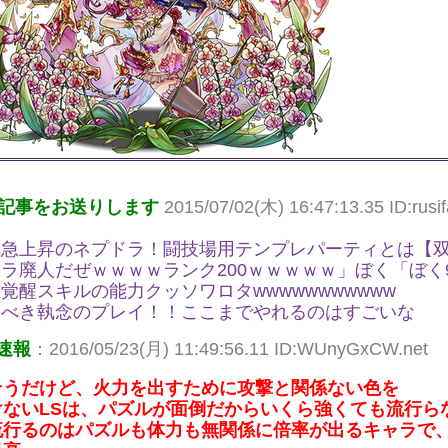
記事をお送りします
2015/07/02(木) 16:47:13.35 ID:rusif
気急上昇のネプドラ！闘技場用テンプレパーティとは【
ラ廃人だぜｗｗｗｗランク200ｗｗｗｗｗ」ぼく「ぼく9
覚醒スキルの能力クッソワロタwwwwwwwwwww
くべき執念のプレイ！！ここまでやれるのはすごいな
速報
：2016/05/23(月) 11:49:56.11 ID:WUnyGxCW.net
そうだけど、火力を出すために攻撃と関係ない色を
けないLSは、パズルが面倒だからいくら強くても流行ら
流行るのはパズルも体力も無関係に倍率が出るキャラで