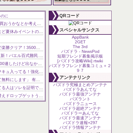
102,639 views
81,629 views
QRコード
いのに
【パズドラ】課金我慢してSwitch2買おうかなとか考えてる・・・
NEW!
スペシャルサンクス
【パズドラ】浴衣ラビリル＆ルウなど夏休みイベントの新キャラ性能が公開！！
AppBank
2GET
The 3rd
NEW!
【銀翼チャレンジ】怪獣ロゼッタで楽勝クリア！3500万ダメージもアシスト共鳴で怖くない【パズドラ】
パズドラ - NewsPod
【夏休みリューネ】F91テンプレ更新！バエル百式難民...いや全ユーザー必見です！【パズドラ】
短期フレンド募集掲示板
[パズドラ攻略Wiki] rtwiki
【パズドラ】フィリス難民死亡「200連したけど出なかった」
パズドラフレンド募集コミュ＋２
９７
【パズドラ】夏休みガチャにマメサキュ入ってる！強化で実質HP5倍になってるぞ
アンテナリンク
無能政治家「大学までの学費を全て無料にします」 有能政治家ワイ「ちょっと待って！」
パズドラ究極まとめアンテナ
【パズドラ】サイレント修正言ってる人はソレを証明できるのか？
パズドラあんてな
パズドラ最強アンテナ
【パズドラ】仮面ライダーの着せ替えドロップゲットうれしい
パズラント
どん濃くなりそう
パズドラニュース
パズドラ超絶アンテナ
ｗ注意【パズドラ】これが今のコンブパなのですがｗｗｗｗ【翻訳有り】
パズドラーあんてな
パズドラ最速アンテナ
【パズドラ】レアガチャ新モンスター追加 勇士第2弾登場！犬賢龍も！
パズドラ速報+297
パズドラ情報アンテナ
━━!!!