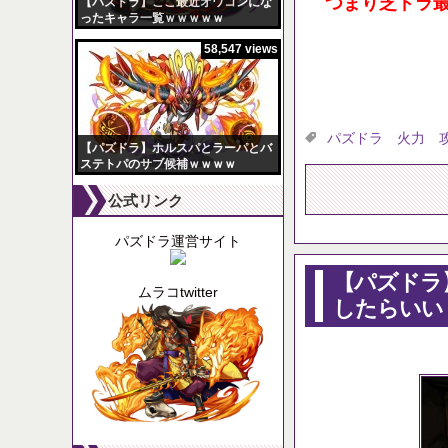
つまり芝ドラ
【パズドラ】ここ最近オワコンにな
ったキャラ一覧ｗｗｗｗｗ
58,547 views
パズドラ 火力 
【パズドラ】ホルスパとラーパとバ
ステトパのサブ候補ｗｗｗｗ
公式リンク
パズドラ運営サイト
【パズドラ
ムラコtwitter
したらいい