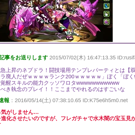
記事をお送りします
2015/07/02(木) 16:47:13.35 ID:rusif
気急上昇のネプドラ！闘技場用テンプレパーティとは【
ラ廃人だぜｗｗｗｗランク200ｗｗｗｗｗ」ぼく「ぼく9
覚醒スキルの能力クッソワロタwwwwwwwwwww
くべき執念のプレイ！！ここまでやれるのはすごいな
速報
：2016/05/14(土) 07:38:10.65 ID:K75e6h5m0.net
る気がしません…
を進化させたいのですが、フレガチャで水木闇の宝玉見
す