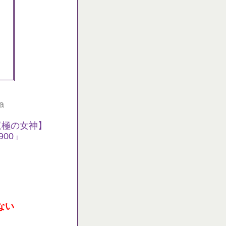
a
双極の女神】
00」
ない
、