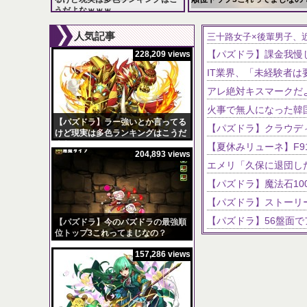
うだよなｗｗｗ
228,209 views
204,893 views
人気記事
三十路女子×後輩男子、
228,209 views
アレ絶対キスマークだよ
【パズドラ】ラー強いとか言ってる
けど現実は多色ランキングはこうだ
よなｗｗｗ
204,893 views
【パズドラ】今のパズドラの最強順
位トップ3これってまじなの？
157,286 views
【パズドラ】スクルド