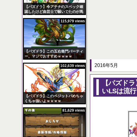
【パズドラ】今アテナのスペック確
認したけど曲芸士で騒いでたのが馬
鹿に思えるほど強いなｗｗｗ
115,979 views
【パズドラ】陣とか覚
Powered by livedoor
【パズドラ】この五右衛門パーティ
ー、マジでおすすめｗｗｗｗ
2016年5月
102,639 views
【パズドラ
いLSは流
【パズドラ】このベジットパめちゃ
くちゃ強いよｗｗｗｗ
81,629 views