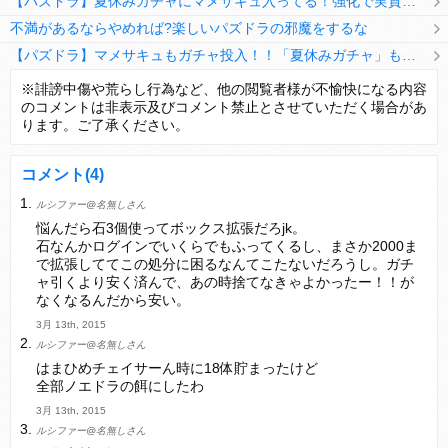
【パズドラ】夏休みガチャにマメサキュ入ってる！強化で実質HP5倍になってるぞ
不満があるならやめれば?楽しいパズドラの邪魔をするな
【パズドラ】マメサキュもガチャ投入！！「夏休みガチャ」もギリギリ調整ｷﾀ━━━━(ﾟ∀ﾟ)━━━━ｯ!!【反応まとめ】
【パズドラ】TB・HEARTSの6人は全員分岐進化とアシスト2種あり！HEARTSエンジェルの進化いいな
※誹謗中傷や荒らし行為など、他の閲覧者様が不愉快になる内容
のコメントは非表示及びコメント禁止とさせていただく場合があ
変な所でセーブして詰んだゲーム、貴方にはありますか？
ります。ご了承ください。
コメント
(4)
ルシファー@名無しさん
Powered by livedoor 相互RSS
悩んだら石3個使ってボックス拡張だろjk。
石なんかログインでいくらでもふってくるし、まさか2000ま
で拡張しててこの処分に困るなんてこたないだろうし。ガチ
ャ引くより安く済んで、あの時捨てなきゃよかったー！！が
なくなるんだから安い。
3月 13th, 2015
ルシファー@名無しさん
はまひめチェイサーん時に18体貯まったけど
全部ノエドラの餌にしたわ
3月 13th, 2015
ルシファー@名無しさん