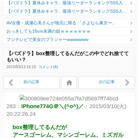
【パズドラ】夏休みキャラ、最強リーダーランキングSSS入りｷﾀ━(ﾟ∀ﾟ)━!!
【パズドラ】夏休みキャラ、最強リーダーランキングSSS入りｷﾀ━(ﾟ∀ﾟ)━!!
AV女優・成瀬心美さんが地元に帰る 「さよなら東京ー」
おっきしても15cm未満の奴ｗｗｗｗｗｗｗ
フジテレビで美女のブラジャーwwwwwww
Powered by livedoor 相互RSS
【パズドラ】box整理してるんだがこの中でどれ捨てて
もいい？
2015/03/13 16:10
コメント(4)
Powered by livedoor 相互RSS
前の記事
次の記事
283：
iPhone774G＠＼(^o^)／
：2015/03/10(火)
20:22:26.24
box整理してるんだが
アースゴーレム、マシンゴーレム、ミズガル