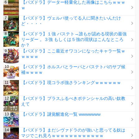
【パズドラ】データー軽量化した画像はこちらｗｗｗ
ｗ
【パズドラ】ヴェルパ使ってる人に聞きたいんだけ
ど・・・・
【パズドラ】１強 バステト→誰もが認める現状の最強
リーダー 。３強 もしくは５強の現状はこんなところ
か？
【パズドラ】ここ最近オワコンになったキャラ一覧ｗ
ｗｗｗｗ
【パズドラ】ホルスパとラーパとバステトパのサブ候
補ｗｗｗｗ
【パズドラ】現コラボ強さランキングｗｗｗｗｗｗ
【パズドラ】プラスふるべきポテンシャルの高い奴教
えて
【パズドラ】謎覚醒進化一覧 wwwwwww
【パズドラ】まだシヴァドラのが強いと思ってる奴は
マジでこれ見ろｗｗｗｗｗｗｗｗｗｗｗｗ