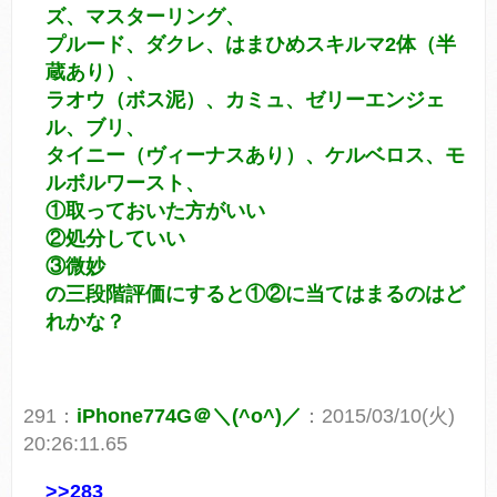
ズ、マスターリング、
プルード、ダクレ、はまひめスキルマ2体（半
蔵あり）、
ラオウ（ボス泥）、カミュ、ゼリーエンジェ
ル、ブリ、
タイニー（ヴィーナスあり）、ケルベロス、モ
ルボルワースト、
①取っておいた方がいい
②処分していい
③微妙
の三段階評価にすると①②に当てはまるのはど
れかな？
291：
iPhone774G＠＼(^o^)／
：2015/03/10(火)
20:26:11.65
>>283