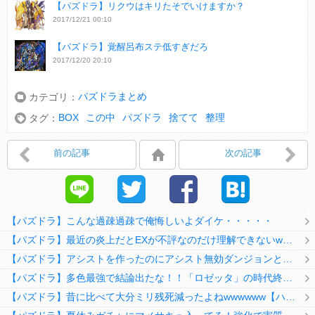
【パズドラ】リクウはキリたそでいけますか？
2017/12/21 00:10
【パズドラ】覚醒呂布ステ低すぎだろ
2017/12/20 20:10
パズドラまとめ
カテゴリ：
BOX
この中
パズドラ
捨てて
整理
タグ：
前の記事
次の記事
【パズドラ】こんな過疎過疎で俺悔しいよダイケ・・・・・
【パズドラ】最近の炎上だとEXが不評なのだけ理解できないwwwwwwww
【パズドラ】アシストを作ったのにアシスト無効ダンジョンとか何考えてるのか理解に苦しむwwwww
【パズドラ】多色最強で結論出たな！！「ロゼッタ」の時代終了ｷﾀ━━━━(ﾟ∀ﾟ)━━━━ｯ!!
【パズドラ】昔に比べて大分ミリ残死減ったよねwwwwww【ハジドラ】