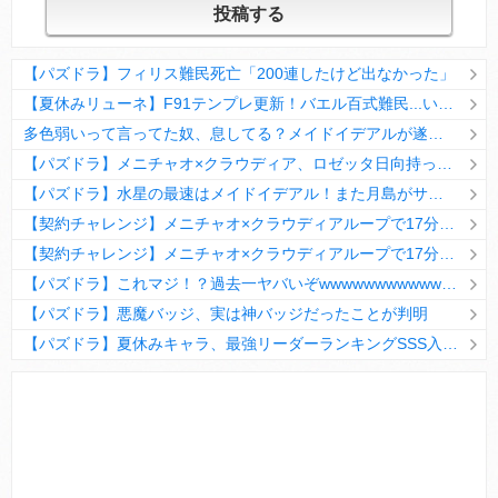
【パズドラ】フィリス難民死亡「200連したけど出なかった」
【夏休みリューネ】F91テンプレ更新！バエル百式難民...いや全ユーザー必見です！【パズドラ】
多色弱いって言ってた奴、息してる？メイドイデアルが遂に頂点へ
【パズドラ】メニチャオ×クラウディア、ロゼッタ日向持ってない人は揃える価値ありそう？
【パズドラ】水星の最速はメイドイデアル！また月島がサブに入ってる
【契約チャレンジ】メニチャオ×クラウディアループで17分安定周回！素直にぶっ壊れです・・・笑【パズドラ】
【契約チャレンジ】メニチャオ×クラウディアループで17分安定周回！素直にぶっ壊れです・・・笑【パズドラ】
【パズドラ】これマジ！？過去一ヤバいぞwwwwwwwwwww【新コラボ】
【パズドラ】悪魔バッジ、実は神バッジだったことが判明
【パズドラ】夏休みキャラ、最強リーダーランキングSSS入りｷﾀ━(ﾟ∀ﾟ)━!!
Powered by livedoor 相互RSS