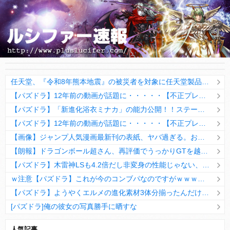
任天堂、『令和8年熊本地震』の被災者を対象に任天堂製品の修理を無償で対応！ さらに、義援金5,000万円を寄付！
【パズドラ】12年前の動画が話題に・・・・・【不正プレイ疑惑】
【パズドラ】「新進化浴衣ミナカ」の能力公開！！ステータスめちゃ盛れるじゃんwwwww【評価まとめ】
【パズドラ】12年前の動画が話題に・・・・・【不正プレイ疑惑】
【画像】ジャンプ人気漫画最新刊の表紙、ヤバ過ぎる。お前ら元ネタ分かるか？
【朗報】ドラゴンボール超さん、再評価でうっかりGTを越えてしまうｗｗｗｗｗ
【パズドラ】木雷神LSも4.2倍だし非変身の性能じゃない、もう激減もゴミになる時代に
ｗ注意【パズドラ】これが今のコンブパなのですがｗｗｗｗ【翻訳有り】
【パズドラ】ようやくエルメの進化素材3体分揃ったんだけど！
[パズドラ]俺の彼女の写真勝手に晒すな
10日の予定。ゲリラ時間割はぷれドラ、旧西洋覚醒降臨、ヘパドラ。一度きりチャレンジ。降臨はラグオデA、ディオス、セラフィス、デビルラッシュ！
人気記事