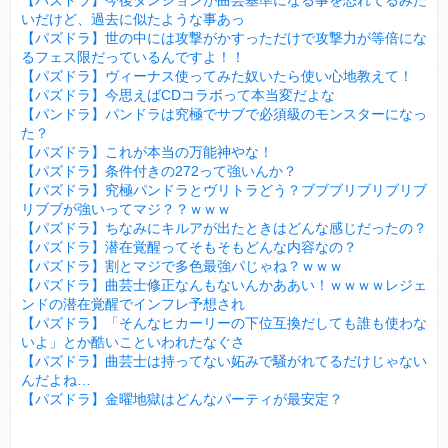
【パズドラ】今後ダンジョンが曲芸基準になる事を恐れてるみた
いだけど、過去に似たような事あっ
【パズドラ】世の中には攻撃がかすっただけで攻撃力が等倍にな
るフェス限だっているんですよ！！
【パズドラ】ヴィーナス使ってみた奴いたら使い心地教えて！
【パズドラ】今思えばCDコラボって本当変だよな
【パンドラ】パンドラは究極でサブで必須級のモンスターになっ
た？
【パズドラ】これが本当の万能神やな！
【パズドラ】条件付きの272って強いんか？
【パズドラ】究極パンドラとヴリトラどう？ブブブリブリブリブ
リブブが強いってマジ？？ｗｗｗ
【パズドラ】ちなみにキルアが出たときはどんな感じだったの？
【パズドラ】潜在覚醒ってそもそもどんな内容なの？
【パズドラ】割とマジで多色最強パじゃね？ｗｗｗ
【パズドラ】曲芸士修正なんもないんかああい！ｗｗｗｗレジェ
ンドの潜在覚醒でインフレ予想され
【パズドラ】「そんなヒカーリーの下位互換だしても誰も使わな
いよ」とか酷いこといわれたなぐさ
【パズドラ】曲芸士は持ってない妬みで騒がれてるだけじゃない
んだよね…
【パズドラ】金曜地獄はどんなパーティが最安定？