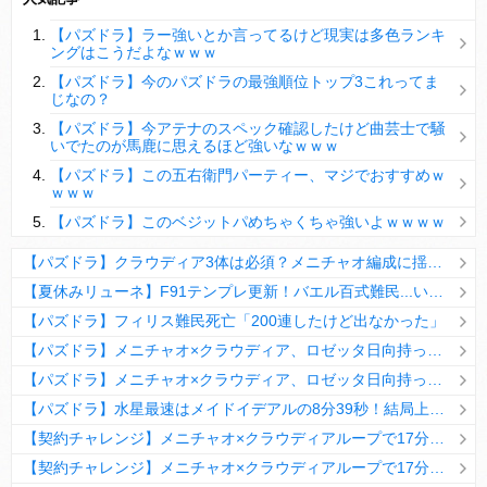
【パズドラ】陣とか覚醒大小の方がええやろか？
【パズドラ】ラー強いとか言ってるけど現実は多色ランキ
ＤｅＮＡ山崎憲晴 左膝靭帯の手術を無事に終了
ングはこうだよなｗｗｗ
【パズドラ】今のパズドラの最強順位トップ3これってま
じなの？
【パズドラ】今アテナのスペック確認したけど曲芸士で騒
いでたのが馬鹿に思えるほど強いなｗｗｗ
Powered by livedoor 相互RSS
【パズドラ】この五右衛門パーティー、マジでおすすめｗ
ｗｗｗ
【パズドラ】このベジットパめちゃくちゃ強いよｗｗｗｗ
【パズドラ】クラウディア3体は必須？メニチャオ編成に揺れる視聴者たちの本音【契約チャレンジ】
【夏休みリューネ】F91テンプレ更新！バエル百式難民...いや全ユーザー必見です！【パズドラ】
【パズドラ】フィリス難民死亡「200連したけど出なかった」
【パズドラ】メニチャオ×クラウディア、ロゼッタ日向持ってない人は揃える価値ありそう？
【パズドラ】メニチャオ×クラウディア、ロゼッタ日向持ってない人は揃える価値ありそう？
【パズドラ】水星最速はメイドイデアルの8分39秒！結局上限値が高いのが最強だな
【契約チャレンジ】メニチャオ×クラウディアループで17分安定周回！素直にぶっ壊れです・・・笑【パズドラ】
【契約チャレンジ】メニチャオ×クラウディアループで17分安定周回！素直にぶっ壊れです・・・笑【パズドラ】