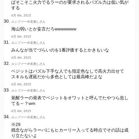
ばそこそこ火力でるラーのが要求されるパズル力は低い気が
する
4月 4th, 2015
ルシファー＠名無しさん
海山弱いとか妄言だろwwwwwww
4月 4th, 2015
ルシファー＠名無しさん
みんなが当てづらいのを1番評価するとかきもいな
4月 4th, 2015
ルシファー＠名無しさん
ベジットはパズル下手な人でも指定色なしで高火力出せて
スキルも遅延だから多色としては最高峰だよな
4月 4th, 2015
ルシファー＠名無しさん
覚醒ラーの発表でベジットをオワットと呼んでたやつら息し
てる～？wm
4月 4th, 2015
ルシファー＠名無しさん
※29
残念ながらラーパにもヒカーリー入ってる時点でその話は成
り立たないよ