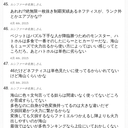
ルシファー＠名無しさん
あれれ!?絶無限一枚抜き制覇実績あるネフティスが、ランク外
とかエアプかな!?
4月 4th, 2015
ルシファー＠名無しさん
ベジットはパズル下手な人が降臨勝つためのモンスター、ハ
トホルは多食で一番そのしたにらーとヒカーリーだな。海山
もミューズで火力出るから使い方によってはいい感じってと
ころだろ。あとハトホルは単色に劣らない
4月 4th, 2015
ルシファー＠名無しさん
46だけどネフティスは単色見たいに使ってるからいれてない
けど海山くらいかな
4月 4th, 2015
ルシファー＠名無しさん
海山に色々文句言ってる奴らは間違いなく使ってないどころ
か育成すらしてない
多色なのに自身が2色変換持ってるのは大きな違いだぞ
欠損回避かつ火力に繋がるからな
変換しても欠損するならファミエルつかえるし陣よりも火力
出しやすいのが海山
最強ではないが多色ランキングなら上位にいておかしくない