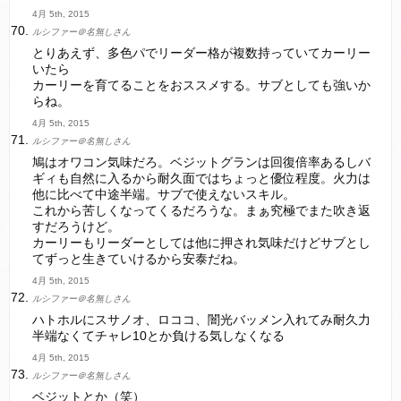
4月 5th, 2015
ルシファー＠名無しさん
とりあえず、多色パでリーダー格が複数持っていてカーリー
いたら
カーリーを育てることをおススメする。サブとしても強いか
らね。
4月 5th, 2015
ルシファー＠名無しさん
鳩はオワコン気味だろ。ベジットグランは回復倍率あるしバ
ギィも自然に入るから耐久面ではちょっと優位程度。火力は
他に比べて中途半端。サブで使えないスキル。
これから苦しくなってくるだろうな。まぁ究極でまた吹き返
すだろうけど。
カーリーもリーダーとしては他に押され気味だけどサブとし
てずっと生きていけるから安泰だね。
4月 5th, 2015
ルシファー＠名無しさん
ハトホルにスサノオ、ロココ、闇光バッメン入れてみ耐久力
半端なくてチャレ10とか負ける気しなくなる
4月 5th, 2015
ルシファー＠名無しさん
ベジットとか（笑）