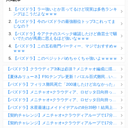
【パズドラ】陣とか覚醒大小の方がええやろか？
【パズドラ】ラー強いとか言ってるけど現実は多色ランキ
ＤｅＮＡ山崎憲晴 左膝靭帯の手術を無事に終了
ングはこうだよなｗｗｗ
【パズドラ】今のパズドラの最強順位トップ3これってま
じなの？
【パズドラ】今アテナのスペック確認したけど曲芸士で騒
いでたのが馬鹿に思えるほど強いなｗｗｗ
Powered by livedoor 相互RSS
【パズドラ】この五右衛門パーティー、マジでおすすめｗ
ｗｗｗ
【パズドラ】このベジットパめちゃくちゃ強いよｗｗｗｗ
【パズドラ】クラウディア3体は必須？メニチャオ編成に揺れる視聴者たちの本音【契約チャレンジ】
【夏休みリューネ】F91テンプレ更新！バエル百式難民...いや全ユーザー必見です！【パズドラ】
【パズドラ】フィリス難民死亡「200連したけど出なかった」
【パズドラ】メニチャオ×クラウディア、ロゼッタ日向持ってない人は揃える価値ありそう？
【パズドラ】メニチャオ×クラウディア、ロゼッタ日向持ってない人は揃える価値ありそう？
【パズドラ】水星最速はメイドイデアルの8分39秒！結局上限値が高いのが最強だな
【契約チャレンジ】メニチャオ×クラウディアループで17分安定周回！素直にぶっ壊れです・・・笑【パズドラ】
【契約チャレンジ】メニチャオ×クラウディアループで17分安定周回！素直にぶっ壊れです・・・笑【パズドラ】