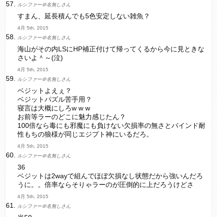
ルシファー＠名無しさん
すまん、延長積んでも5色安定しない雑魚？
4月 5th, 2015
ルシファー＠名無しさん
海山がその内LSにHP補正付けて帰ってくるから今に見ときな
さいよ＾～(泣)
4月 5th, 2015
ルシファー＠名無しさん
ベジットよえぇ？
ベジットパズル苦手用？
寝言は大概にしろw w w
お前等ラーのどこに魅力感じたん？
100倍なら毒にも邪魔にも負けない欠損率の無さとバインド耐
性もちの狼様が同じエジプト神にいるだろ。
4月 5th, 2015
ルシファー＠名無しさん
36
ベジットは2wayで組んでほぼ欠損なし状態だから強いんだろ
うに。。倍率ならそりゃラーのが圧倒的に上だろうけどさ
4月 5th, 2015
ルシファー＠名無しさん