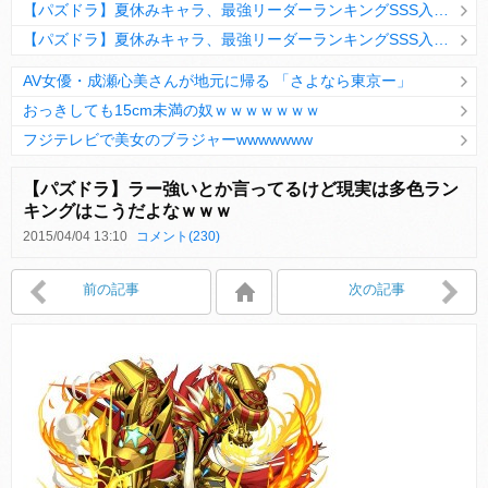
【パズドラ】夏休みキャラ、最強リーダーランキングSSS入りｷﾀ━(ﾟ∀ﾟ)━!!
【パズドラ】夏休みキャラ、最強リーダーランキングSSS入りｷﾀ━(ﾟ∀ﾟ)━!!
AV女優・成瀬心美さんが地元に帰る 「さよなら東京ー」
おっきしても15cm未満の奴ｗｗｗｗｗｗｗ
フジテレビで美女のブラジャーwwwwwww
Powered by livedoor 相互RSS
【パズドラ】ラー強いとか言ってるけど現実は多色ラン
キングはこうだよなｗｗｗ
2015/04/04 13:10
コメント(230)
Powered by livedoor 相互RSS
前の記事
次の記事