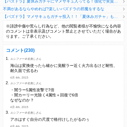
【パズドラ】夏休みガチャにマメサキュ入ってる！強化で実質HP5倍になってるぞ
不満があるならやめれば?楽しいパズドラの邪魔をするな
【パズドラ】マメサキュもガチャ投入！！「夏休みガチャ」もギリギリ調整ｷﾀ━━━━(ﾟ∀ﾟ)━━━━ｯ!!【反応まとめ】
【パズドラ】TB・HEARTSの6人は全員分岐進化とアシスト2種あり！HEARTSエンジェルの進化いいな
※誹謗中傷や荒らし行為など、他の閲覧者様が不愉快になる内容
のコメントは非表示及びコメント禁止とさせていただく場合があ
変な所でセーブして詰んだゲーム、貴方にはありますか？
ります。ご了承ください。
コメント
(230)
ルシファー＠名無しさん
Powered by livedoor 相互RSS
海山は変換使ったら確かに覚醒ラー近く火力出るけど耐性、
耐久面で劣るわ
4月 4th, 2015
ルシファー＠名無しさん
・闇ラー5属性攻撃で7倍
・闇カーリー光除く4属性＋回復で6倍
なぜなのか？
4月 4th, 2015
ルシファー＠名無しさん
アホはすぐ自分の尺度で格付けしたがるのぅ
4月 4th, 2015