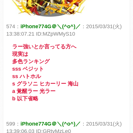
574：
iPhone774G＠＼(^o^)／
：2015/03/31(火)
13:38:07.21 ID:MZpWMyS10
ラー強いとか言ってる方へ
現実は
多色ランキング
sss ベジット
ss ハトホル
s グラソニ ヒカーリー 海山
a 覚醒ラー 光ラー
b 以下省略
599：
iPhone774G＠＼(^o^)／
：2015/03/31(火)
13:39:06.03 ID:GRtvMzLe0