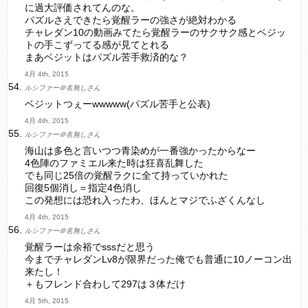
に過大評価されてんのな。
パズルさえできたら覚醒ラーの強さが絶対わかる
チャレダン10の動画みてたら覚醒ラーのサクサク感とベジッ
トの手こずってる感が見てとれる
まあベジットはパズル苦手救済的な？
4月 4th, 2015
ルシファー＠名無しさん
ベジットつぇーwwwww(パズル苦手と公表)
4月 4th, 2015
ルシファー＠名無しさん
海山は多色と言いつつ青染めが一番強かったからなー
4色陣のファミエル来た時は狂喜乱舞した
でも同じ25倍の覚醒ラクに全て持っていかれた
回復5個消し＝指定4色消し
この発想には恐れ入ったわ、ほんとマジでふざくんなし
4月 4th, 2015
ルシファー＠名無しさん
覚醒ラーは余裕でsssだと思う
今までチャレダンLv8が限界だった俺でも普通に10ノーコン出
来たし！
＋もフレンド合わして297は３体だけ
4月 5th, 2015