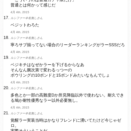
普通とは何かって感じだ
4月 4th, 2015
ルシファー＠名無しさん
ベジットわろた
4月 4th, 2015
ルシファー＠名無しさん
寧ろサブ揃ってない場合のリーダーランキングがラーSSSだろ
4月 4th, 2015
ルシファー＠名無しさん
ベジキチはなぜかラーを下げるからなあ
そんなん腕次第で変わるっつーの
ボウリングの10ポンドと15ポンドみたいなもんでしょ
4月 4th, 2015
ルシファー＠名無しさん
多色とか一部の高難度Dか所見降臨以外で使わない。耐久でき
る鳩か耐性優秀なラー以外必要無し。
4月 4th, 2015
ルシファー＠名無しさん
覚醒ラー実装当時はかなりフレンドに湧いてたけど今じゃゼ
ロ。
実際そういうことだ。