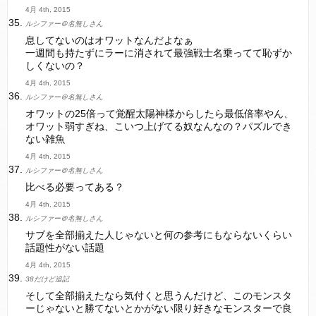
4月 4th, 2015
ルシファー＠名無しさん
息してないのはオワットなんだよなぁ
一週間も持たずにラーに消されて最強戦士名乗ってて恥ずか
しくないの？
4月 4th, 2015
ルシファー＠名無しさん
オワットの25倍って覚醒太陽神様からしたら最低倍率やん、
オワット弱すぎね、こいつ上げてる奴なんなの？パズルでき
ない雑魚
4月 4th, 2015
ルシファー＠名無しさん
比べる必要ってある？
4月 4th, 2015
ルシファー＠名無しさん
サブを全部揃えた人じゃないと何の参考にもならないくらい
話題性がない話題
4月 4th, 2015
38だけど追記
そして全部揃えたなら気付くと思うんだけど、このモンスタ
ーじゃないと勝てないとかがない限り好きなモンスターで良