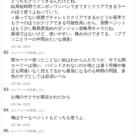
どっちもクリアできるんだけどね。
結局短時間でポンポンワンパンできてすぐクリアできるラー
のほう使うよねっていう。
＋振ってない状態でチャレ１０クリアできるかどうか基準で
もラーのほうがクリアできる可能性高いから、実際ベジット
はもう少し難易度低めのダンジョン攻略用キャラだね。
最強ではないけど、使いやすい。棲み分けできてる。（ブブ
ソニとラーの中間みたいな感覚）
4月 5th, 2015
ルシファー＠名無しさん
闇カーリー使ったことない奴はわからんだろうが、今でも闇
カーリーは強い、バインドされないのが他とは違う究極や修
正も間違いなく控えてるから最強になるのも時間の問題、多
色のサブとしては必須レベル
4月 5th, 2015
ルシファー＠名無しさん
お俺のサクヤが最近かわだから
4月 5th, 2015
ルシファー＠名無しさん
俺はラーもベジットもどっちも使うよ。
4月 5th, 2015
ルシファー＠名無しさん