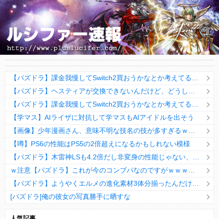
【パズドラ】課金我慢してSwitch2買おうかなとか考えてる・・・
【パズドラ】ヘスティアが交換できないんだけど、どうして？AIに質問した結果wwwwwwwww
【パズドラ】課金我慢してSwitch2買おうかなとか考えてる・・・
【学マス】AIライザに対抗して学マスもAIアイドルを出そう
【画像】少年漫画さん、意味不明な技名の技が多すぎるｗｗｗｗ
【噂】PS6の性能はPS5の2倍超えになるかもしれない模様
【パズドラ】木雷神LSも4.2倍だし非変身の性能じゃない、もう激減もゴミになる時代に
ｗ注意【パズドラ】これが今のコンブパなのですがｗｗｗｗ【翻訳有り】
【パズドラ】ようやくエルメの進化素材3体分揃ったんだけど！
[パズドラ]俺の彼女の写真勝手に晒すな
10日の予定。ゲリラ時間割はぷれドラ、旧西洋覚醒降臨、ヘパドラ。一度きりチャレンジ。降臨はラグオデA、ディオス、セラフィス、デビルラッシュ！
人気記事