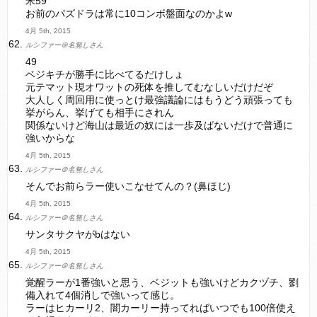
米59
お前のパズドラは常に10コンボ盤面なのかよw
4月 5th, 2015
ルシファー＠名無しさん
49
ベジキチが勝手に比べてるだけしょ
元テマット現オワットの死体を推してむなしいだけだぞ
大人しく周回用に使っとけ最強議論にはもうどう頑張っても
挙がらん、挙げても相手にされん
関係ないけど海山は最近の奴には一歩及ばないだけで普通に
強いからな
4月 5th, 2015
ルシファー＠名無しさん
そんでお前らラー使いこなせてんの？(鼻ほじ)
4月 5th, 2015
ルシファー＠名無しさん
サンタサクヤがbはない
4月 5th, 2015
ルシファー＠名無しさん
覚醒ラーが1番強いと思う、ベジットも強いけどカクヅチ、劉
備入れて4個消しで強いって感じ。
ラーはヒカーリ2、闇カーリー持ってればいつでも100倍使え