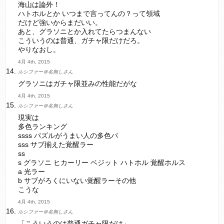
海山は論外！
ハトホルとか いつまで言ってんの？って領域
だけど強いからまだいい。
あと、グラソニとか入れてたらつまんない
こういうのは普通、ガチャ限だけだろ。
やりなおし。
4月 4th, 2015
ルシファー＠名無しさん
グラソニはガチャ限並みの性能だがな
4月 4th, 2015
ルシファー＠名無しさん
現実は
多色ランキング
ssss パズルがうまい人の多色パ
sss サブ揃えた覚醒ラー
ss
s グラソニ ヒカーリー ベジット ハトホル 覚醒ホルス
a 光ラー
b サブがろくにいない覚醒ラーその他
こうな
4月 4th, 2015
ルシファー＠名無しさん
「こういうのは普通ガチャ限だけ」