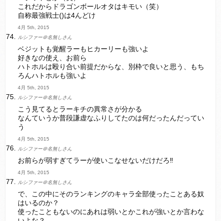
これだからドラゴンボールオタはキモい（笑）
自称最強戦士()は4んどけ
4月 5th, 2015
ルシファー＠名無しさん
ベジットも覚醒ラーもヒカーリーも強いよ
好きなの使え、お前ら
ハトホルは殴り合い前提だからな、別枠で良いと思う、もち
ろんハトホルも強いよ
4月 5th, 2015
ルシファー＠名無しさん
こう見てるとラーキチの異常さが分かる
なんていうか普段謙虚なふりしてたのは何だったんだってい
う
4月 5th, 2015
ルシファー＠名無しさん
お前らが弱すぎてラーが使いこなせないだけだろ‼
4月 5th, 2015
ルシファー＠名無しさん
で、この中にそのランキングのキャラ全部使ったことある奴
はいるのか？
使ったこともないのにあれは弱いとかこれが強いとか言わな
いよな？