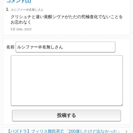
コメント
(1)
ルシファー＠名無しさん
Powered by livedoor 相互RSS
クリシュナと違い覚醒シヴァがただの究極進化でないことを
お忘れなく
5月 24th, 2015
名前
【パズドラ】フィリス難民死亡「200連したけど出なかった」