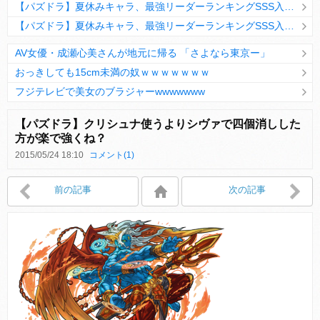
【パズドラ】夏休みキャラ、最強リーダーランキングSSS入りｷﾀ━(ﾟ∀ﾟ)━!!
【パズドラ】夏休みキャラ、最強リーダーランキングSSS入りｷﾀ━(ﾟ∀ﾟ)━!!
AV女優・成瀬心美さんが地元に帰る 「さよなら東京ー」
おっきしても15cm未満の奴ｗｗｗｗｗｗｗ
フジテレビで美女のブラジャーwwwwwww
Powered by livedoor 相互RSS
【パズドラ】クリシュナ使うよりシヴァで四個消しした
方が楽で強くね？
2015/05/24 18:10
コメント(1)
Powered by livedoor 相互RSS
前の記事
次の記事