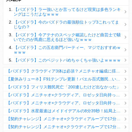
【パズドラ】陣とか覚醒大小の方がええやろか？
【パズドラ】ラー強いとか言ってるけど現実は多色ランキ
ＤｅＮＡ山崎憲晴 左膝靭帯の手術を無事に終了
ングはこうだよなｗｗｗ
【パズドラ】今のパズドラの最強順位トップ3これってま
じなの？
【パズドラ】今アテナのスペック確認したけど曲芸士で騒
いでたのが馬鹿に思えるほど強いなｗｗｗ
Powered by livedoor 相互RSS
【パズドラ】この五右衛門パーティー、マジでおすすめｗ
ｗｗｗ
【パズドラ】このベジットパめちゃくちゃ強いよｗｗｗｗ
【パズドラ】クラウディア3体は必須？メニチャオ編成に揺れる視聴者たちの本音【契約チャレンジ】
【夏休みリューネ】F91テンプレ更新！バエル百式難民...いや全ユーザー必見です！【パズドラ】
【パズドラ】フィリス難民死亡「200連したけど出なかった」
【パズドラ】メニチャオ×クラウディア、ロゼッタ日向持ってない人は揃える価値ありそう？
【パズドラ】メニチャオ×クラウディア、ロゼッタ日向持ってない人は揃える価値ありそう？
【パズドラ】水星最速はメイドイデアルの8分39秒！結局上限値が高いのが最強だな
【契約チャレンジ】メニチャオ×クラウディアループで17分安定周回！素直にぶっ壊れです・・・笑【パズドラ】
【契約チャレンジ】メニチャオ×クラウディアループで17分安定周回！素直にぶっ壊れです・・・笑【パズドラ】