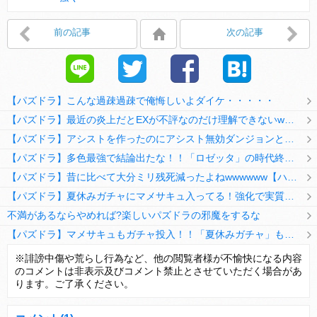
前の記事
次の記事
【パズドラ】こんな過疎過疎で俺悔しいよダイケ・・・・・
【パズドラ】最近の炎上だとEXが不評なのだけ理解できないwwwwwwww
【パズドラ】アシストを作ったのにアシスト無効ダンジョンとか何考えてるのか理解に苦しむwwwww
【パズドラ】多色最強で結論出たな！！「ロゼッタ」の時代終了ｷﾀ━━━━(ﾟ∀ﾟ)━━━━ｯ!!
【パズドラ】昔に比べて大分ミリ残死減ったよねwwwwww【ハジドラ】
【パズドラ】夏休みガチャにマメサキュ入ってる！強化で実質HP5倍になってるぞ
不満があるならやめれば?楽しいパズドラの邪魔をするな
【パズドラ】マメサキュもガチャ投入！！「夏休みガチャ」もギリギリ調整ｷﾀ━━━━(ﾟ∀ﾟ)━━━━ｯ!!【反応まとめ】
【パズドラ】TB・HEARTSの6人は全員分岐進化とアシスト2種あり！HEARTSエンジェルの進化いいな
※誹謗中傷や荒らし行為など、他の閲覧者様が不愉快になる内容
のコメントは非表示及びコメント禁止とさせていただく場合があ
変な所でセーブして詰んだゲーム、貴方にはありますか？
ります。ご了承ください。