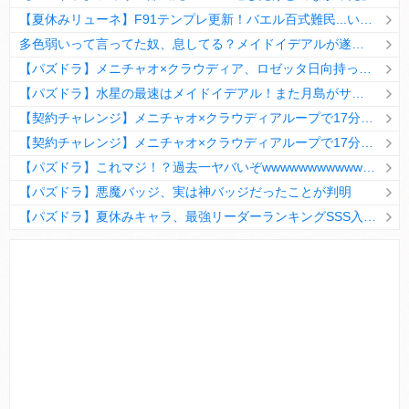
【夏休みリューネ】F91テンプレ更新！バエル百式難民...いや全ユーザー必見です！【パズドラ】
多色弱いって言ってた奴、息してる？メイドイデアルが遂に頂点へ
【パズドラ】メニチャオ×クラウディア、ロゼッタ日向持ってない人は揃える価値ありそう？
【パズドラ】水星の最速はメイドイデアル！また月島がサブに入ってる
【契約チャレンジ】メニチャオ×クラウディアループで17分安定周回！素直にぶっ壊れです・・・笑【パズドラ】
【契約チャレンジ】メニチャオ×クラウディアループで17分安定周回！素直にぶっ壊れです・・・笑【パズドラ】
【パズドラ】これマジ！？過去一ヤバいぞwwwwwwwwwww【新コラボ】
【パズドラ】悪魔バッジ、実は神バッジだったことが判明
【パズドラ】夏休みキャラ、最強リーダーランキングSSS入りｷﾀ━(ﾟ∀ﾟ)━!!
Powered by livedoor 相互RSS