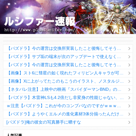
【パズドラ】今の運営は交換所実装したこと後悔してそうだなwwwww
【パズドラ】サブ垢の端末が次のアップデートで使えなくなるんだけど・・・
【パズドラ】今の運営は交換所実装したこと後悔してそうだなwwwww
【画像】スト6に彗星の如く現れたフィリピン人キャラが可愛すぎると話題に！
【画像】Xに上がってたこのもこうのイラスト、ノスタルジックで良いね
【ネタバレ注意】上映中の映画『スパイダーマンBND』のマニアックなセルフカバー！実はあのシーンは……
【パズドラ】木雷神LSも4.2倍だし非変身の性能じゃない、もう激減もゴミになる時代に
ｗ注意【パズドラ】これが今のコンブパなのですがｗｗｗｗ【翻訳有り】
【パズドラ】ようやくエルメの進化素材3体分揃ったんだけど！
[パズドラ]俺の彼女の写真勝手に晒すな
10日の予定。ゲリラ時間割はぷれドラ、旧西洋覚醒降臨、ヘパドラ。一度きりチャレンジ。降臨はラグオデA、ディオス、セラフィス、デビルラッシュ！
人気記事