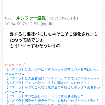
821：
ルシファー速報
：2015/05/21(木)
20:34:59.79 ID:/9bQdpdi0
要するに趣味パにしちゃそこそこ強化されまし
たねって話でしょ
もういいっすわそういうの
ピックアップ
【パズドラ】このバグやばすぎるｗｗｗ運営にバレる前にやっと
けｗｗｗｗｗ
【パズドラ】この五右衛門パーティー、マジでおすすめｗｗｗｗ
【パズドラ】ヴェルパ使ってる人に聞きたいんだけど・・・・
【パズドラ】かつてこんなに無課金力を感じたボックス画像あっ
た？ｗｗｗｗ
【パズドラ】マジな話しベジットって作る価値ある？
【パズドラ】闇ラーと光ラーどっちを覚醒させてどっちを残す?