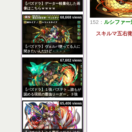
【パズドラ】データー軽量化した画
像はこちらｗｗｗｗ
68,668 views
152：
ルシファー
スキルマ五右
【パズドラ】ヴェルパ使ってる人に
聞きたいんだけど・・・・
67,602 views
【パズドラ】１強 バステト→誰もが
認める現状の最強リーダー 。３強
もしくは５強の現状はこんなところ
65,406 views
か？