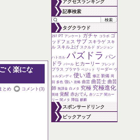
アクセスランキング
な？
〜6月18日
記事検索
タグクラウド
ガチャ
ゴ
PT
297
アンケート
コラボ
サブ
ッドフェス
スキラゲ
スキ
ル
スキル上げ
スクルド
ダンジョン
パズドラ
パン
ハトホル
ドラ
ヒカーリー
パール
フレンド
ごく楽にな
プラス
リーダー
プラマラ
ベジット
ヴ
使い道
劉備
修正
ェルダンディ
周
曲芸士
曲芸
強い
曲芸
回
多色
攻略
究極進化
究極
師
まとめ
コメント(3)
無課金
白メタ
覚醒
赤おでん
英雄
赤ソニア
闇カー
降臨
リー
闇メタ
麒麟
スポンサードリンク
ピックアップ