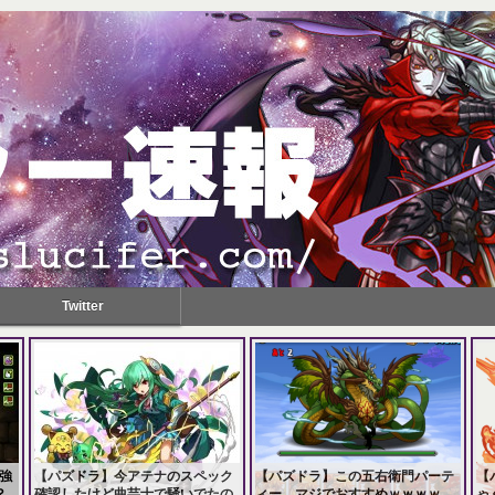
Twitter
強
【パズドラ】今アテナのスペック
【パズドラ】この五右衛門パーテ
【
？
確認したけど曲芸士で騒いでたの
ィー、マジでおすすめｗｗｗｗ
ゃ