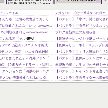
が馬鹿に思えるほど強いなｗｗｗ
157,286 views
115,979 views
ブルファイル
夫婦なのに、心が一番遠かった日々
【悲報】早稲田大学生さんたち、近隣の飲食店でガチしょーもない犯罪を繰り返す 大学側が警告
【パズドラ】「水パ」謎に強化されんな、いつもwwwwwww
NEW!
【悲報】ヤニねこ、BPOで問題視されるwwwwwwwwww
NEW!
ブログ更新停止のお知らせ
てくれる黒ギャル
NEW!
【パズドラ】クラウディア3体は必須？メニチャオ編成に揺れる視聴者たちの本音【契約チャレンジ】
【夏休みリューネ】F91テンプレ更新！バエル百式難民...いや全ユーザー必見です！【パズドラ】
エメリ「久保に退団したいと言われた」←海外ファン「ヘタフェはどうなんだろ？」（海外の反応）
【パズドラ】魔法石100個＋10連ガチャドラセットは明日の朝(1/4の9:59)まで。当面の間は販売なし。10連ガチャドラほしい人は忘れずに！！
【パズドラ】ストーリーダンジョンに「四獣の神 ハク編」が11/16の12時から追加！記念イベントも開催！！
【パズドラ】56盤面でアメンの倍率越えられるのはダンタリオンとウォレスくらいだよな
パズドラでエンラパを作ろうと思ってるんですが、自分の持っているものの中で、赤ソニア、
【パズドラ】これから化粧がどん
の使い道が分からん
【パズドラ】バインド回復持ちの7コンボってパイ以外誰かいたっけ？
【パズドラ】ようやくエルメの進化素材3体分揃ったんだけど！
超覚醒ディオスフレンド募集━━━━