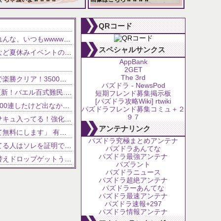
102,639 views
81,629 views
QRコード
NEW!
【パズドラ】「水パ」謎に強化されんな、いつもwwwwwww
NEW!
スペシャルサンクス
【パズドラ】浴衣ラビリル＆ルウなど夏休みイベントの新キャラ性能が公開！！
AppBank
2GET
The 3rd
【銀翼チャレンジ】怪獣ロゼッタで楽勝クリア！3500万ダメージもアシスト共鳴で怖くない【パズドラ】
パズドラ - NewsPod
【夏休みリューネ】F91テンプレ更新！バエル百式難民...いや全ユーザー必見です！【パズドラ】
短期フレンド募集掲示板
[パズドラ攻略Wiki] rtwiki
【パズドラ】フィリス難民死亡「200連したけど出なかった」
パズドラフレンド募集コミュ＋２
９７
【パズドラ】夏休みガチャにマメサキュ入ってる！強化で実質HP5倍になってるぞ
アンテナリンク
無能政治家「大学までの学費を全て無料にします」 有能政治家ワイ「ちょっと待って！」
パズドラ究極まとめアンテナ
【パズドラ】サイレント修正言ってる人はソレを証明できるのか？
パズドラあんてな
パズドラ最強アンテナ
【パズドラ】仮面ライダーの着せ替えドロップゲットうれしい
パズラント
どん濃くなりそう
パズドラニュース
パズドラ超絶アンテナ
ｗ注意【パズドラ】これが今のコンブパなのですがｗｗｗｗ【翻訳有り】
パズドラーあんてな
パズドラ最速アンテナ
【パズドラ】レアガチャ新モンスター追加 勇士第2弾登場！犬賢龍も！
パズドラ速報+297
パズドラ情報アンテナ
━━!!!