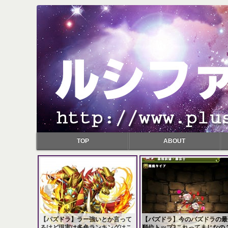
TOP
ABOUT
【パズドラ】ラー強いとか言って
【パズドラ】今のパズドラの最
るけど現実は多色ランキングはこ
順位トップ3これってまじなの