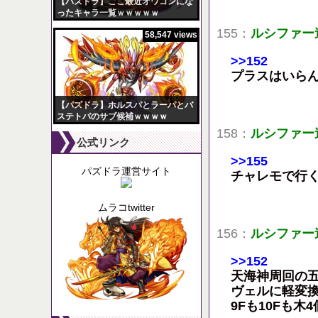
【パズドラ】ここ最近オワコンにな
ったキャラ一覧ｗｗｗｗｗ
155：
ルシファー
58,547 views
>>152
プラスはいらん
【パズドラ】ホルスパとラーパとバ
ステトパのサブ候補ｗｗｗｗ
158：
ルシファー
公式リンク
>>155
パズドラ運営サイト
チャレモで行
ムラコtwitter
156：
ルシファー
>>152
天海神周回の
ヴェルに軽変
9Fも10Fも