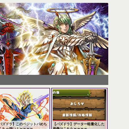
パズドラ】このベジットパめち
【パズドラ】データー軽量化した
くちゃ強いよｗｗｗｗ
画像はこちらｗｗｗｗ