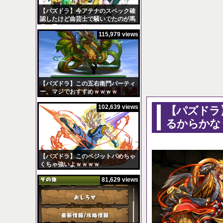
【パズドラ】今アテナのスペック確
認したけど曲芸士で騒いでたのが馬
鹿に思えるほど強いなｗｗｗ
115,979 views
【パズドラ】陣とか覚
Powered by livedoor
【パズドラ】この五右衛門パーティ
ー、マジでおすすめｗｗｗｗ
102,639 views
【パズドラ
るからかな
【パズドラ】このベジットパめちゃ
くちゃ強いよｗｗｗｗ
81,629 views