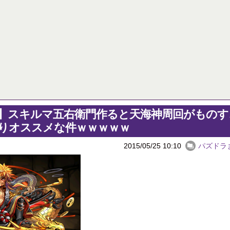
ゲームメーカー「DL版買ってくれる人は有り難い。ちょっとお安くしよう！」
【パズドラ】ゴーレムって強いよ
【ログレス】神獣装備が欲しくて光神獣を周回しまくった！【動画】
パズドラ降臨カレンダー 6月16日
初めての妊娠で喜んでくれるかと思ったら実母が「ふーん、そう」の一言。「初孫だよ？感想それだけ？」と聞いたら「うん、まあ」の一言。マジで顔面に蹴り入れてやろうかと思った。
Powered by livedoor 相互RSS
10日の予定。ゲリラ時間割はぷれドラ、旧西洋覚醒降臨、ヘパドラ。一度きりチャレンジ。降臨はラグオデA、ディオス、セラフィス、デビルラッシュ！
醒大小の方がええやろか？
 相互RSS
】スキルマ五右衛門作ると天海神周回がものす
りオススメな件ｗｗｗｗｗ
2015/05/25 10:10
パズドラ