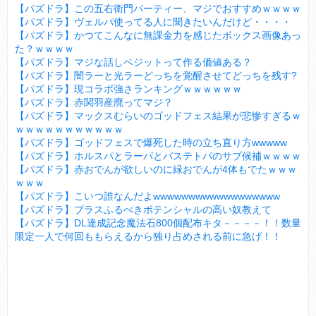
【パズドラ】この五右衛門パーティー、マジでおすすめｗｗｗｗ
【パズドラ】ヴェルパ使ってる人に聞きたいんだけど・・・・
【パズドラ】かつてこんなに無課金力を感じたボックス画像あっ
た？ｗｗｗｗ
【パズドラ】マジな話しベジットって作る価値ある？
【パズドラ】闇ラーと光ラーどっちを覚醒させてどっちを残す?
【パズドラ】現コラボ強さランキングｗｗｗｗｗｗ
【パズドラ】赤関羽産廃ってマジ？
【パズドラ】マックスむらいのゴッドフェス結果が悲惨すぎるｗ
ｗｗｗｗｗｗｗｗｗｗｗ
【パズドラ】ゴッドフェスで爆死した時の立ち直り方wwwww
【パズドラ】ホルスパとラーパとバステトパのサブ候補ｗｗｗｗ
【パズドラ】赤おでんが欲しいのに緑おでんが4体もでたｗｗｗ
ｗｗｗ
【パズドラ】こいつ誰なんだよwwwwwwwwwwwwwwwwww
【パズドラ】プラスふるべきポテンシャルの高い奴教えて
【パズドラ】DL達成記念魔法石800個配布キタ－－－－！！数量
限定一人で何回ももらえるから独り占めされる前に急げ！！