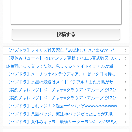
【パズドラ】フィリス難民死亡「200連したけど出なかった」
【夏休みリューネ】F91テンプレ更新！バエル百式難民...いや全ユーザー必見です！【パズドラ】
多色弱いって言ってた奴、息してる？メイドイデアルが遂に頂点へ
【パズドラ】メニチャオ×クラウディア、ロゼッタ日向持ってない人は揃える価値ありそう？
【パズドラ】水星の最速はメイドイデアル！また月島がサブに入ってる
【契約チャレンジ】メニチャオ×クラウディアループで17分安定周回！素直にぶっ壊れです・・・笑【パズドラ】
【契約チャレンジ】メニチャオ×クラウディアループで17分安定周回！素直にぶっ壊れです・・・笑【パズドラ】
【パズドラ】これマジ！？過去一ヤバいぞwwwwwwwwwww【新コラボ】
【パズドラ】悪魔バッジ、実は神バッジだったことが判明
【パズドラ】夏休みキャラ、最強リーダーランキングSSS入りｷﾀ━(ﾟ∀ﾟ)━!!