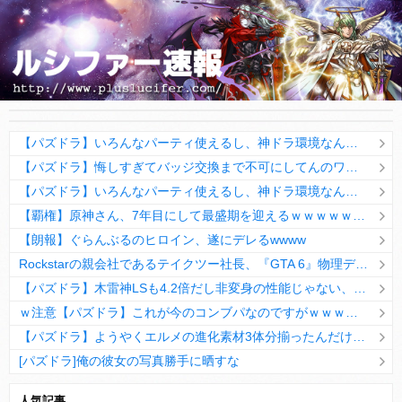
【パズドラ】いろんなパーティ使えるし、神ドラ環境なんだよなぁwwwww
【パズドラ】悔しすぎてバッジ交換まで不可にしてんのワロタwwwwwwww【ヘスティア】
【パズドラ】いろんなパーティ使えるし、神ドラ環境なんだよなぁwwwww
【覇権】原神さん、7年目にして最盛期を迎えるｗｗｗｗｗｗｗｗｗｗ
【朗報】ぐらんぶるのヒロイン、遂にデレるwwww
Rockstarの親会社であるテイクツー社長、『GTA 6』物理ディスク版がないことについて擁護「デジタル版の方がずっと便利」
【パズドラ】木雷神LSも4.2倍だし非変身の性能じゃない、もう激減もゴミになる時代に
ｗ注意【パズドラ】これが今のコンブパなのですがｗｗｗｗ【翻訳有り】
【パズドラ】ようやくエルメの進化素材3体分揃ったんだけど！
[パズドラ]俺の彼女の写真勝手に晒すな
10日の予定。ゲリラ時間割はぷれドラ、旧西洋覚醒降臨、ヘパドラ。一度きりチャレンジ。降臨はラグオデA、ディオス、セラフィス、デビルラッシュ！
人気記事