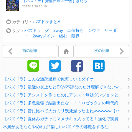
【パズドラ】覚醒呂布ステ低すぎだろ
2017/12/20 20:10
パズドラまとめ
カテゴリ：
パズドラ 火 2way 二個持ち シヴァ リーダ
タグ：
ー 2wayメイン 組む 限界
前の記事
次の記事
【パズドラ】こんな過疎過疎で俺悔しいよダイケ・・・・・
【パズドラ】最近の炎上だとEXが不評なのだけ理解できないwwwwwwww
【パズドラ】アシストを作ったのにアシスト無効ダンジョンとか何考えてるのか理解に苦しむwwwww
【パズドラ】多色最強で結論出たな！！「ロゼッタ」の時代終了ｷﾀ━━━━(ﾟ∀ﾟ)━━━━ｯ!!
【パズドラ】昔に比べて大分ミリ残死減ったよねwwwwww【ハジドラ】
【パズドラ】夏休みガチャにマメサキュ入ってる！強化で実質HP5倍になってるぞ
不満があるならやめれば?楽しいパズドラの邪魔をするな