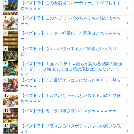
【パズドラ】この五右衛門パーティー、マジでおすす
めｗｗｗｗ
【パズドラ】このベジットパめちゃくちゃ強いよｗｗ
ｗｗ
【パズドラ】データー軽量化した画像はこちらｗｗｗ
ｗ
【パズドラ】ヴェルパ使ってる人に聞きたいんだけ
ど・・・・
【パズドラ】１強 バステト→誰もが認める現状の最強
リーダー 。３強 もしくは５強の現状はこんなところ
か？
【パズドラ】ここ最近オワコンになったキャラ一覧ｗ
ｗｗｗｗ
【パズドラ】ホルスパとラーパとバステトパのサブ候
補ｗｗｗｗ
【パズドラ】現コラボ強さランキングｗｗｗｗｗｗ
【パズドラ】プラスふるべきポテンシャルの高い奴教
えて