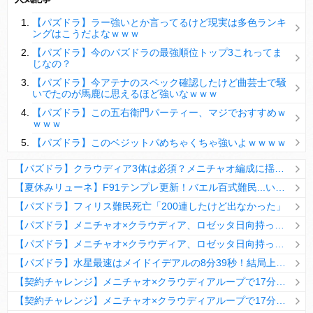
【パズドラ】陣とか覚醒大小の方がええやろか？
【パズドラ】ラー強いとか言ってるけど現実は多色ランキ
ＤｅＮＡ山崎憲晴 左膝靭帯の手術を無事に終了
ングはこうだよなｗｗｗ
【パズドラ】今のパズドラの最強順位トップ3これってま
じなの？
【パズドラ】今アテナのスペック確認したけど曲芸士で騒
いでたのが馬鹿に思えるほど強いなｗｗｗ
Powered by livedoor 相互RSS
【パズドラ】この五右衛門パーティー、マジでおすすめｗ
ｗｗｗ
【パズドラ】このベジットパめちゃくちゃ強いよｗｗｗｗ
【パズドラ】クラウディア3体は必須？メニチャオ編成に揺れる視聴者たちの本音【契約チャレンジ】
【夏休みリューネ】F91テンプレ更新！バエル百式難民...いや全ユーザー必見です！【パズドラ】
【パズドラ】フィリス難民死亡「200連したけど出なかった」
【パズドラ】メニチャオ×クラウディア、ロゼッタ日向持ってない人は揃える価値ありそう？
【パズドラ】メニチャオ×クラウディア、ロゼッタ日向持ってない人は揃える価値ありそう？
【パズドラ】水星最速はメイドイデアルの8分39秒！結局上限値が高いのが最強だな
【契約チャレンジ】メニチャオ×クラウディアループで17分安定周回！素直にぶっ壊れです・・・笑【パズドラ】
【契約チャレンジ】メニチャオ×クラウディアループで17分安定周回！素直にぶっ壊れです・・・笑【パズドラ】