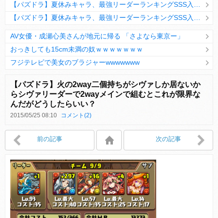
【パズドラ】夏休みキャラ、最強リーダーランキングSSS入りｷﾀ━(ﾟ∀ﾟ)━!!
【パズドラ】夏休みキャラ、最強リーダーランキングSSS入りｷﾀ━(ﾟ∀ﾟ)━!!
AV女優・成瀬心美さんが地元に帰る 「さよなら東京ー」
おっきしても15cm未満の奴ｗｗｗｗｗｗｗ
フジテレビで美女のブラジャーwwwwwww
Powered by livedoor 相互RSS
【パズドラ】火の2way二個持ちがシヴァしか居ないか
らシヴァリーダーで2wayメインで組むとこれが限界な
んだがどうしたらいい？
Powered by livedoor 相互RSS
2015/05/25 08:10
コメント(2)
前の記事
次の記事