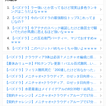
【パズドラ】陣とか覚醒大小の方がええやろか？
【パズドラ】ラー強いとか言ってるけど現実は多色ランキ
ＤｅＮＡ山崎憲晴 左膝靭帯の手術を無事に終了
ングはこうだよなｗｗｗ
【パズドラ】今のパズドラの最強順位トップ3これってま
じなの？
【パズドラ】今アテナのスペック確認したけど曲芸士で騒
いでたのが馬鹿に思えるほど強いなｗｗｗ
Powered by livedoor 相互RSS
【パズドラ】この五右衛門パーティー、マジでおすすめｗ
ｗｗｗ
【パズドラ】このベジットパめちゃくちゃ強いよｗｗｗｗ
【パズドラ】クラウディア3体は必須？メニチャオ編成に揺れる視聴者たちの本音【契約チャレンジ】
【夏休みリューネ】F91テンプレ更新！バエル百式難民...いや全ユーザー必見です！【パズドラ】
【パズドラ】フィリス難民死亡「200連したけど出なかった」
【パズドラ】メニチャオ×クラウディア、ロゼッタ日向持ってない人は揃える価値ありそう？
【パズドラ】メニチャオ×クラウディア、ロゼッタ日向持ってない人は揃える価値ありそう？
【パズドラ】水星最速はメイドイデアルの8分39秒！結局上限値が高いのが最強だな
【契約チャレンジ】メニチャオ×クラウディアループで17分安定周回！素直にぶっ壊れです・・・笑【パズドラ】
【契約チャレンジ】メニチャオ×クラウディアループで17分安定周回！素直にぶっ壊れです・・・笑【パズドラ】