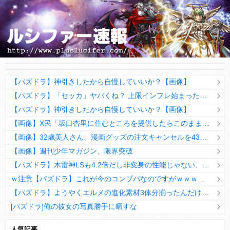
【パズドラ】神引きしたから自慢していいか？【画像】
【パズドラ】「セッカ」ヤバくね？ 上限インフレ始まったかwwwwwww【ぶっ壊れ】
【パズドラ】神引きしたから自慢していいか？【画像】
【画像】X民「坂口杏里に住むところを提供したらこのままにされて逃げられました」
【画像】32歳美人さん、漫画グッズの注文キャンセルを43億円分繰り返しまくり逮捕
【画像】週刊少年マガジン、限界突破
【パズドラ】木雷神LSも4.2倍だし非変身の性能じゃない、もう激減もゴミになる時代に
ｗ注意【パズドラ】これが今のコンブパなのですがｗｗｗｗ【翻訳有り】
【パズドラ】ようやくエルメの進化素材3体分揃ったんだけど！
[パズドラ]俺の彼女の写真勝手に晒すな
10日の予定。ゲリラ時間割はぷれドラ、旧西洋覚醒降臨、ヘパドラ。一度きりチャレンジ。降臨はラグオデA、ディオス、セラフィス、デビルラッシュ！
人気記事