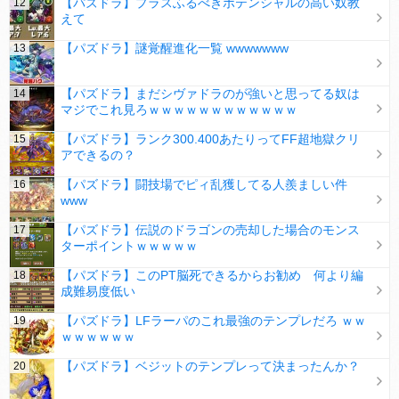
【パズドラ】プラスふるべきポテンシャルの高い奴教
えて
【パズドラ】謎覚醒進化一覧 wwwwwww
【パズドラ】まだシヴァドラのが強いと思ってる奴は
マジでこれ見ろｗｗｗｗｗｗｗｗｗｗｗｗ
【パズドラ】ランク300.400あたりってFF超地獄クリ
アできるの？
【パズドラ】闘技場でピィ乱獲してる人羨ましい件
www
【パズドラ】伝説のドラゴンの売却した場合のモンス
ターポイントｗｗｗｗｗ
【パズドラ】このPT脳死できるからお勧め 何より編
成難易度低い
【パズドラ】LFラーパのこれ最強のテンプレだろ ｗｗ
ｗｗｗｗｗｗ
【パズドラ】ベジットのテンプレって決まったんか？