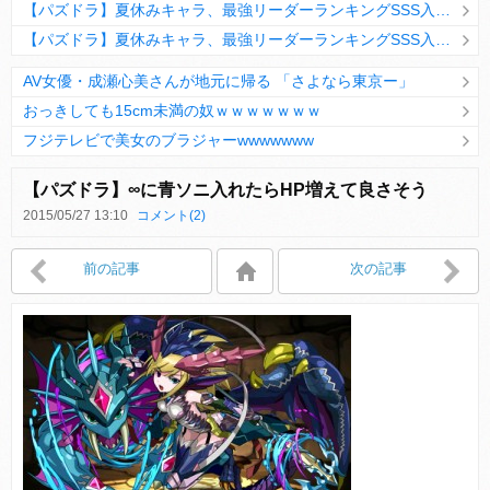
【パズドラ】夏休みキャラ、最強リーダーランキングSSS入りｷﾀ━(ﾟ∀ﾟ)━!!
【パズドラ】夏休みキャラ、最強リーダーランキングSSS入りｷﾀ━(ﾟ∀ﾟ)━!!
AV女優・成瀬心美さんが地元に帰る 「さよなら東京ー」
おっきしても15cm未満の奴ｗｗｗｗｗｗｗ
フジテレビで美女のブラジャーwwwwwww
Powered by livedoor 相互RSS
【パズドラ】∞に青ソニ入れたらHP増えて良さそう
2015/05/27 13:10
コメント(2)
Powered by livedoor 相互RSS
前の記事
次の記事