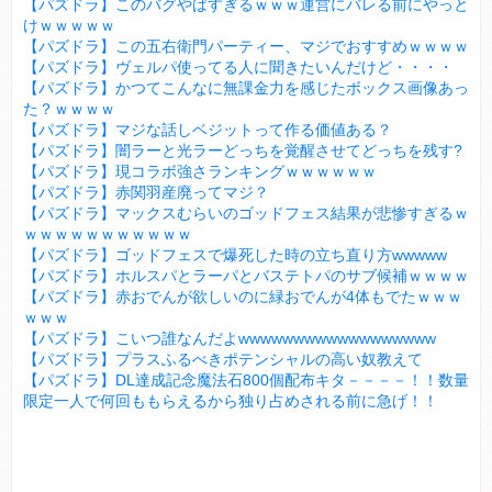
【パズドラ】このバグやばすぎるｗｗｗ運営にバレる前にやっと
けｗｗｗｗｗ
【パズドラ】この五右衛門パーティー、マジでおすすめｗｗｗｗ
【パズドラ】ヴェルパ使ってる人に聞きたいんだけど・・・・
【パズドラ】かつてこんなに無課金力を感じたボックス画像あっ
た？ｗｗｗｗ
【パズドラ】マジな話しベジットって作る価値ある？
【パズドラ】闇ラーと光ラーどっちを覚醒させてどっちを残す?
【パズドラ】現コラボ強さランキングｗｗｗｗｗｗ
【パズドラ】赤関羽産廃ってマジ？
【パズドラ】マックスむらいのゴッドフェス結果が悲惨すぎるｗ
ｗｗｗｗｗｗｗｗｗｗｗ
【パズドラ】ゴッドフェスで爆死した時の立ち直り方wwwww
【パズドラ】ホルスパとラーパとバステトパのサブ候補ｗｗｗｗ
【パズドラ】赤おでんが欲しいのに緑おでんが4体もでたｗｗｗ
ｗｗｗ
【パズドラ】こいつ誰なんだよwwwwwwwwwwwwwwwwww
【パズドラ】プラスふるべきポテンシャルの高い奴教えて
【パズドラ】DL達成記念魔法石800個配布キタ－－－－！！数量
限定一人で何回ももらえるから独り占めされる前に急げ！！