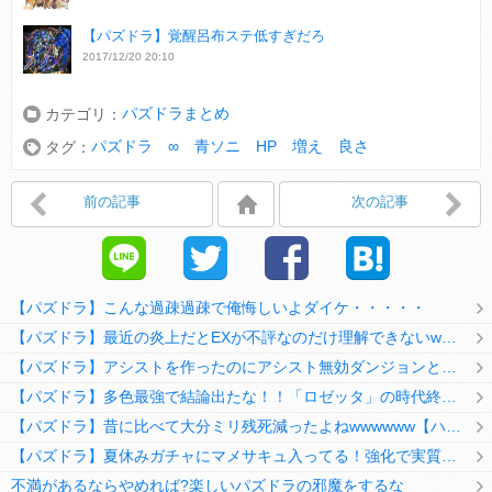
【パズドラ】覚醒呂布ステ低すぎだろ
2017/12/20 20:10
パズドラまとめ
カテゴリ：
パズドラ ∞ 青ソニ HP 増え 良さ
タグ：
前の記事
次の記事
【パズドラ】こんな過疎過疎で俺悔しいよダイケ・・・・・
【パズドラ】最近の炎上だとEXが不評なのだけ理解できないwwwwwwww
【パズドラ】アシストを作ったのにアシスト無効ダンジョンとか何考えてるのか理解に苦しむwwwww
【パズドラ】多色最強で結論出たな！！「ロゼッタ」の時代終了ｷﾀ━━━━(ﾟ∀ﾟ)━━━━ｯ!!
【パズドラ】昔に比べて大分ミリ残死減ったよねwwwwww【ハジドラ】
【パズドラ】夏休みガチャにマメサキュ入ってる！強化で実質HP5倍になってるぞ
不満があるならやめれば?楽しいパズドラの邪魔をするな