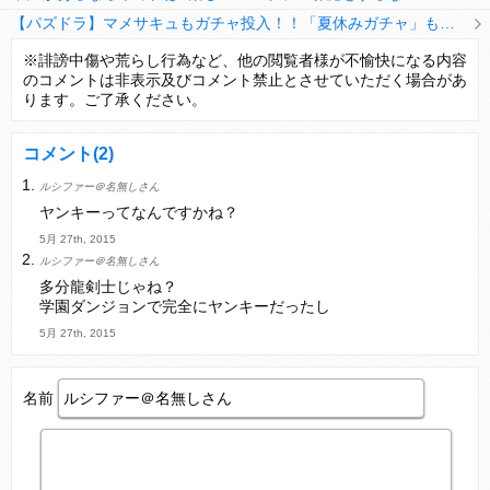
【パズドラ】マメサキュもガチャ投入！！「夏休みガチャ」もギリギリ調整ｷﾀ━━━━(ﾟ∀ﾟ)━━━━ｯ!!【反応まとめ】
【パズドラ】TB・HEARTSの6人は全員分岐進化とアシスト2種あり！HEARTSエンジェルの進化いいな
※誹謗中傷や荒らし行為など、他の閲覧者様が不愉快になる内容
のコメントは非表示及びコメント禁止とさせていただく場合があ
変な所でセーブして詰んだゲーム、貴方にはありますか？
ります。ご了承ください。
コメント
(2)
ルシファー＠名無しさん
Powered by livedoor 相互RSS
ヤンキーってなんですかね？
5月 27th, 2015
ルシファー＠名無しさん
多分龍剣士じゃね？
学園ダンジョンで完全にヤンキーだったし
5月 27th, 2015
名前