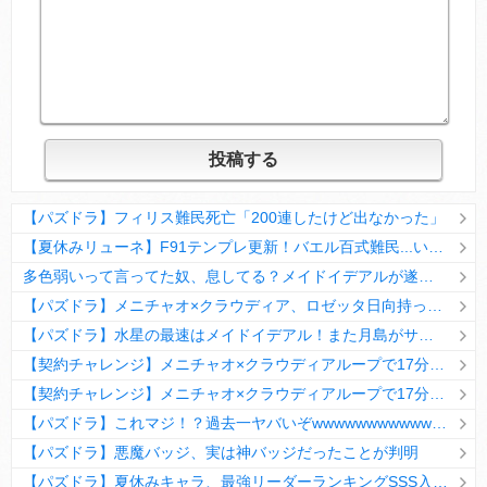
【パズドラ】フィリス難民死亡「200連したけど出なかった」
【夏休みリューネ】F91テンプレ更新！バエル百式難民...いや全ユーザー必見です！【パズドラ】
多色弱いって言ってた奴、息してる？メイドイデアルが遂に頂点へ
【パズドラ】メニチャオ×クラウディア、ロゼッタ日向持ってない人は揃える価値ありそう？
【パズドラ】水星の最速はメイドイデアル！また月島がサブに入ってる
【契約チャレンジ】メニチャオ×クラウディアループで17分安定周回！素直にぶっ壊れです・・・笑【パズドラ】
【契約チャレンジ】メニチャオ×クラウディアループで17分安定周回！素直にぶっ壊れです・・・笑【パズドラ】
【パズドラ】これマジ！？過去一ヤバいぞwwwwwwwwwww【新コラボ】
【パズドラ】悪魔バッジ、実は神バッジだったことが判明
【パズドラ】夏休みキャラ、最強リーダーランキングSSS入りｷﾀ━(ﾟ∀ﾟ)━!!