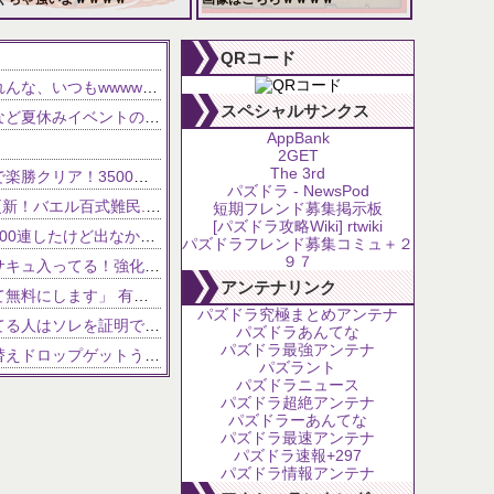
102,639 views
81,629 views
QRコード
【パズドラ】「水パ」謎に強化されんな、いつもwwwwwww
NEW!
スペシャルサンクス
NEW!
【パズドラ】浴衣ラビリル＆ルウなど夏休みイベントの新キャラ性能が公開！！
AppBank
2GET
The 3rd
【銀翼チャレンジ】怪獣ロゼッタで楽勝クリア！3500万ダメージもアシスト共鳴で怖くない【パズドラ】
パズドラ - NewsPod
【夏休みリューネ】F91テンプレ更新！バエル百式難民...いや全ユーザー必見です！【パズドラ】
短期フレンド募集掲示板
[パズドラ攻略Wiki] rtwiki
【パズドラ】フィリス難民死亡「200連したけど出なかった」
パズドラフレンド募集コミュ＋２
９７
【パズドラ】夏休みガチャにマメサキュ入ってる！強化で実質HP5倍になってるぞ
アンテナリンク
無能政治家「大学までの学費を全て無料にします」 有能政治家ワイ「ちょっと待って！」
パズドラ究極まとめアンテナ
【パズドラ】サイレント修正言ってる人はソレを証明できるのか？
パズドラあんてな
パズドラ最強アンテナ
【パズドラ】仮面ライダーの着せ替えドロップゲットうれしい
パズラント
どん濃くなりそう
パズドラニュース
パズドラ超絶アンテナ
ｗ注意【パズドラ】これが今のコンブパなのですがｗｗｗｗ【翻訳有り】
パズドラーあんてな
パズドラ最速アンテナ
【パズドラ】レアガチャ新モンスター追加 勇士第2弾登場！犬賢龍も！
パズドラ速報+297
パズドラ情報アンテナ
━━!!!