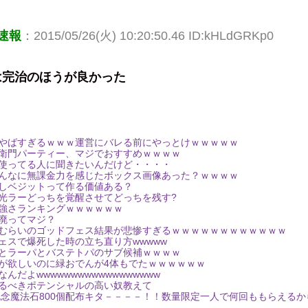
速報
：2015/05/26(火) 10:20:50.46 ID:kHLdGRKp0
は完治のほうが良かった
やばすぎるｗｗｗ運営にバレる前にやっとけｗｗｗｗｗ
衛門パーティー、マジでおすすめｗｗｗｗ
使ってる人に聞きたいんだけど・・・・
んなに無課金力を感じたボックス画像あった？ｗｗｗｗ
しベジットって作る価値ある？
光ラーどっちを覚醒させてどっちを残す?
強さランキングｗｗｗｗｗｗ
廃ってマジ？
むらいのゴッドフェス結果が悲惨すぎるｗｗｗｗｗｗｗｗｗｗｗｗ
ェスで爆死した時の立ち直り方wwwww
とラーパとバステトパのサブ候補ｗｗｗｗ
が欲しいのに緑おでんが4体もでたｗｗｗｗｗｗ
だよwwwwwwwwwwwwwwwwww
るべきポテンシャルの高い奴教えて
記念魔法石800個配布キタ－－－－！！数量限定一人で何回ももらえる