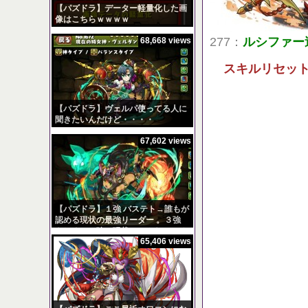
【パズドラ】データー軽量化した画
像はこちらｗｗｗｗ
277：
ルシファー
68,668 views
スキルリセッ
【パズドラ】ヴェルパ使ってる人に
聞きたいんだけど・・・・
67,602 views
【パズドラ】１強 バステト→誰もが
認める現状の最強リーダー 。３強
もしくは５強の現状はこんなところ
65,406 views
か？