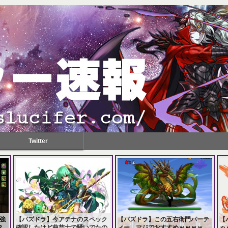
Twitter
強
【パズドラ】今アテナのスペック
【パズドラ】この五右衛門パーテ
【
？
確認したけど曲芸士で騒いでたの
ィー、マジでおすすめｗｗｗｗ
ゃ