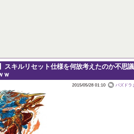
ゲームメーカー「DL版買ってくれる人は有り難い。ちょっとお安くしよう！」
【パズドラ】ゴーレムって強いよ
【ログレス】神獣装備が欲しくて光神獣を周回しまくった！【動画】
パズドラ降臨カレンダー 6月16日
初めての妊娠で喜んでくれるかと思ったら実母が「ふーん、そう」の一言。「初孫だよ？感想それだけ？」と聞いたら「うん、まあ」の一言。マジで顔面に蹴り入れてやろうかと思った。
Powered by livedoor 相互RSS
10日の予定。ゲリラ時間割はぷれドラ、旧西洋覚醒降臨、ヘパドラ。一度きりチャレンジ。降臨はラグオデA、ディオス、セラフィス、デビルラッシュ！
醒大小の方がええやろか？
 相互RSS
】スキルリセット仕様を何故考えたのか不思
ｗｗ
2015/05/28 01:10
パズドラ