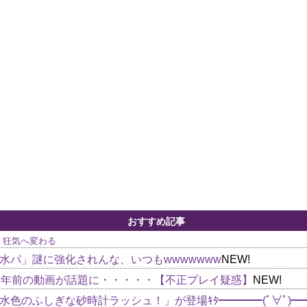
おすすめ記事
、狂気へ変わる
水パ」謎に強化されんな、いつもwwwwwww
NEW!
2年前の動画が話題に・・・・・【不正プレイ疑惑】
NEW!