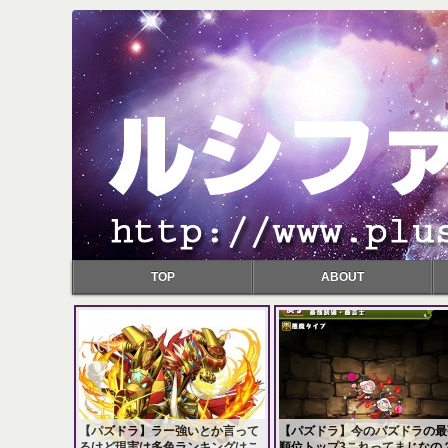
TOP
ABOUT
【パズドラ】ラー強いとか言って
【パズドラ】今のパズドラの最
るけど現実は多色ランキングはこ
順位トップ3これってまじなの