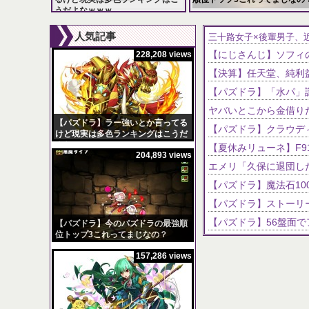
うだよなｗｗｗ
228,208 views
204,893 views
人気記事
三十路女子×後輩男子、
228,208 views
【パズドラ】ラー強いとか言ってる
けど現実は多色ランキングはこうだ
よなｗｗｗ
204,893 views
【パズドラ】今のパズドラの最強順
位トップ3これってまじなの？
157,286 views
【パズドラ】スクルド