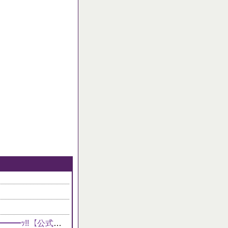
【パズバト】「水色のふしぎな砂時計ラッシュ！」が登場ｷﾀ━━━━(ﾟ∀ﾟ)━━━━ｯ!!【公式】
NEW!