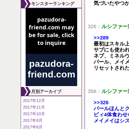
気づいたやつ
モンスターランキング
326：
ルシファー
>>289
最初はスキル
サブにも使わ
ネプ、ミネル
パール、メイ
リセットされ
356：
ルシファー
月別アーカイブ
2017年12月
>>326
2017年11月
パールほんと
2017年10月
ピィ4体食わ
メイメイはシ
2017年9月
2017年8月