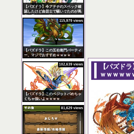
【パズドラ】今アテナのスペック確
認したけど曲芸士で騒いでたのが馬
鹿に思えるほど強いなｗｗｗ
115,979 views
【パズドラ】陣とか覚
Powered by livedoor
【パズドラ】この五右衛門パーティ
ー、マジでおすすめｗｗｗｗ
102,639 views
【パズドラ
ｗｗｗｗｗ
【パズドラ】このベジットパめちゃ
くちゃ強いよｗｗｗｗ
81,629 views