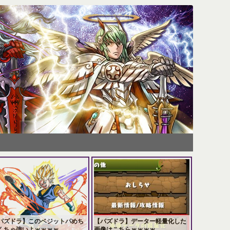
パズドラ】このベジットパめち
【パズドラ】データー軽量化した
くちゃ強いよｗｗｗｗ
画像はこちらｗｗｗｗ