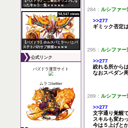
【パズドラ】ここ最近オワコンにな
ったキャラ一覧ｗｗｗｗｗ
284：
ルシファー
58,547 views
>>277
ギミック否定
【パズドラ】ホルスパとラーパとバ
ステトパのサブ候補ｗｗｗｗ
295：
ルシファー
公式リンク
>>277
絞れる所から
パズドラ運営サイト
なおスペダン
ムラコtwitter
289：
ルシファー
>>277
文字通り覚醒
スキルも変わ
今は５上げと