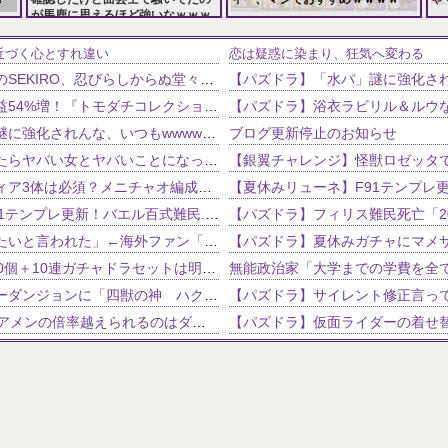
が馬鹿に思えるほど強いなｗｗｗ
157,286 views
115,979 views
近づく心とすれ違い
恋は疑惑に染まり、狂気へ変わる
【にじさんじ】ソフィのSEKIRO、忍びらしからぬ堂々とした乱戦上等プレイやな
NEW!
【決算】任天堂、純利益54%増！『トモダチコレクション わくわく生活』が約800万本売れていたｗｗｗｗｗｗ
【パズドラ】「水パ」謎に強化されんな、いつもwwwwwww
ブログ更新停止のお知らせ
NEW!
ヤバいとこから金借りたらヤバい女とヤバいことになったんだが
NEW!
【パズドラ】クラウディア3体は必須？メニチャオ編成に揺れる視聴者たちの本音【契約チャレンジ】
【夏休みリューネ】F91テンプレ更新！バエル百式難民...いや全ユーザー必見です！【パズドラ】
エメリ「久保に退団したいと言われた」←海外ファン「ヘタフェはどうなんだろ？」（海外の反応）
【パズドラ】魔法石100個＋10連ガチャドラセットは明日の朝(1/4の9:59)まで。当面の間は販売なし。10連ガチャドラほしい人は忘れずに！！
【パズドラ】ストーリーダンジョンに「四獣の神 ハク編」が11/16の12時から追加！記念イベントも開催！！
【パズドラ】56盤面でアメンの倍率越えられるのはダンタリオンとウォレスくらいだよな
パズドラでエンラパを作ろうと思ってるんですが、自分の持っているものの中で、赤ソニア、
【パズドラ】これから化粧がどん
の使い道が分からん
【パズドラ】バインド回復持ちの7コンボってパイ以外誰かいたっけ？
【パズドラ】ようやくエルメの進化素材3体分揃ったんだけど！
超覚醒ディオスフレンド募集━━━━