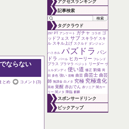
アクセスランキング
な？
〜6月18日
記事検索
タグクラウド
ガチャ
ゴ
PT
297
アンケート
コラボ
サブ
ッドフェス
スキラゲ
スキ
ル
スキル上げ
スクルド
ダンジョン
パズドラ
パン
ハトホル
ドラ
ヒカーリー
パール
フレンド
議でならない
プラス
リーダー
プラマラ
ベジット
ヴ
使い道
劉備
修正
ェルダンディ
周
曲芸士
曲芸
強い
曲芸
回
多色
攻略
究極進化
究極
師
まとめ
コメント(3)
無課金
白メタ
覚醒
赤おでん
英雄
赤ソニア
闇カー
降臨
リー
闇メタ
麒麟
スポンサードリンク
ピックアップ