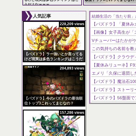
うだよなｗｗｗ
228,209 views
204,893 views
人気記事
結婚生活の「当たり前」
228,209 views
この気持ちの名前を教
【パズドラ】ラー強いとか言ってる
けど現実は多色ランキングはこうだ
よなｗｗｗ
204,893 views
【パズドラ】今のパズドラの最強順
位トップ3これってまじなの？
157,286 views
【パズドラ】スクルド