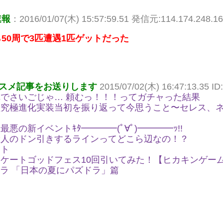
速報
：2016/01/07(木) 15:57:59.51 発信元:114.174.248.1
50周で3匹遭遇1匹ゲットだった
スメ記事をお送りします
2015/07/02(木) 16:47:13.35 ID:
でさいごじゃ… 頼むっ！！！ってガチャった結果
醒究極進化実装当初を振り返って今思うこと〜セレス、
悪の新イベントｷﾀ━━━━(ﾟ∀ﾟ)━━━━ｯ!!
般人のドン引きするラインってどこら辺なの！？
イト
ケートゴッドフェス10回引いてみた！【ヒカキンゲー
ズドラ 「日本の夏にパズドラ」篇