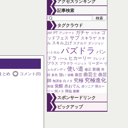
アクセスランキング
な？
〜6月18日
記事検索
タグクラウド
ガチャ
ゴ
PT
297
アンケート
コラボ
サブ
ッドフェス
スキラゲ
スキ
ル
スキル上げ
スクルド
ダンジョン
パズドラ
パン
ハトホル
ドラ
ヒカーリー
パール
フレンド
プラス
リーダー
プラマラ
ベジット
ヴ
使い道
劉備
修正
ェルダンディ
周
まとめ
コメント(0)
曲芸士
曲芸
強い
曲芸
回
多色
攻略
究極進化
究極
師
無課金
白メタ
覚醒
赤おでん
英雄
赤ソニア
闇カー
降臨
リー
闇メタ
麒麟
スポンサードリンク
ピックアップ