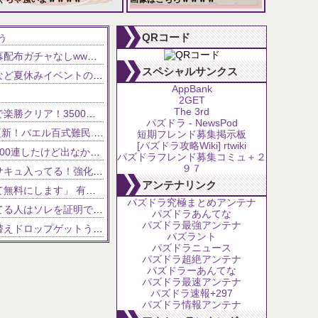
102,639 views
81,629 views
QRコード
う
【パズドラ】「夏休みガチャ」開幕配布ガチャなしwwwwwwww
NEW!
スペシャルサンクス
【パズドラ】浴衣ラビリル＆ルウなど夏休みイベントの新キャラ性能が公開！！
NEW!
AppBank
2GET
The 3rd
【銀翼チャレンジ】怪獣ロゼッタで楽勝クリア！3500万ダメージもアシスト共鳴で怖くない【パズドラ】
パズドラ - NewsPod
【夏休みリューネ】F91テンプレ更新！バエル百式難民...いや全ユーザー必見です！【パズドラ】
短期フレンド募集掲示板
[パズドラ攻略Wiki] rtwiki
【パズドラ】フィリス難民死亡「200連したけど出なかった」
パズドラフレンド募集コミュ＋２
９７
【パズドラ】夏休みガチャにマメサキュ入ってる！強化で実質HP5倍になってるぞ
アンテナリンク
無能政治家「大学までの学費を全て無料にします」 有能政治家ワイ「ちょっと待って！」
パズドラ究極まとめアンテナ
【パズドラ】サイレント修正言ってる人はソレを証明できるのか？
パズドラあんてな
パズドラ最強アンテナ
【パズドラ】仮面ライダーの着せ替えドロップゲットうれしい
パズラント
どん濃くなりそう
パズドラニュース
パズドラ超絶アンテナ
ｗ注意【パズドラ】これが今のコンブパなのですがｗｗｗｗ【翻訳有り】
パズドラーあんてな
パズドラ最速アンテナ
【パズドラ】レアガチャ新モンスター追加 勇士第2弾登場！犬賢龍も！
パズドラ速報+297
パズドラ情報アンテナ
━━!!!