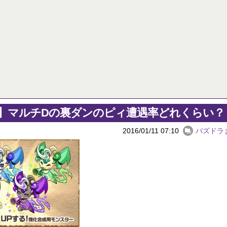
ゲームメーカー「DL版買ってくれる人は有り難い。ちょっとお安くしよう！」
【パズドラ】ゴーレムって強いよ
【ログレス】神獣装備が欲しくて光神獣を周回しまくった！【動画】
パズドラ降臨カレンダー 6月16日
初めての妊娠で喜んでくれるかと思ったら実母が「ふーん、そう」の一言。「初孫だよ？感想それだけ？」と聞いたら「うん、まあ」の一言。マジで顔面に蹴り入れてやろうかと思った。
Powered by livedoor 相互RSS
10日の予定。ゲリラ時間割はぷれドラ、旧西洋覚醒降臨、ヘパドラ。一度きりチャレンジ。降臨はラグオデA、ディオス、セラフィス、デビルラッシュ！
醒大小の方がええやろか？
 相互RSS
】マルチDの裏ダンのピィ遭遇率どれくらい？
2016/01/11 07:10
パズドラ