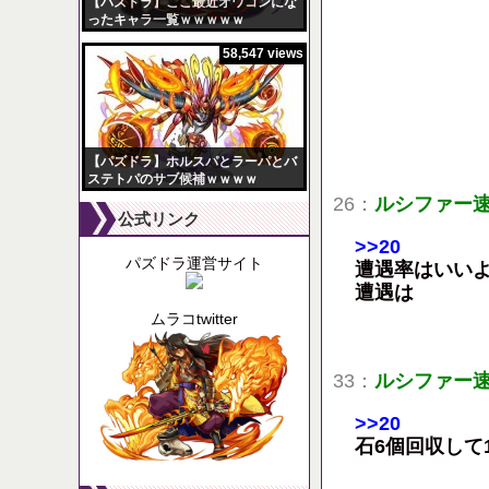
【パズドラ】ここ最近オワコンにな
ったキャラ一覧ｗｗｗｗｗ
58,547 views
【パズドラ】ホルスパとラーパとバ
ステトパのサブ候補ｗｗｗｗ
26：
ルシファー
公式リンク
>>20
パズドラ運営サイト
遭遇率はいい
遭遇は
ムラコtwitter
33：
ルシファー
>>20
石6個回収して