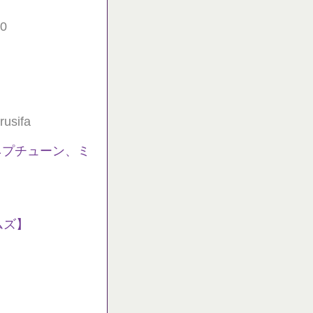
60
rusifa
ネプチューン、ミ
ムズ】