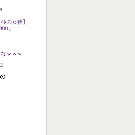
a
双極の女神】
00」
よなｗｗｗ
02
るの