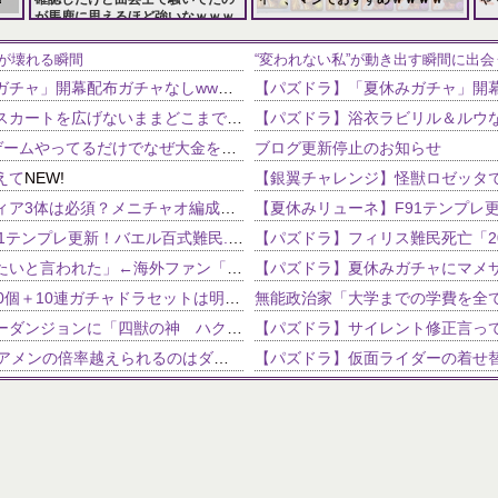
が馬鹿に思えるほど強いなｗｗｗ
157,286 views
115,979 views
が壊れる瞬間
“変われない私”が動き出す瞬間に出会
【パズドラ】「夏休みガチャ」開幕配布ガチャなしwwwwwwww
NEW!
【画像】女子高生が「スカートを広げないままどこまで回転できるか？」を自由研究の題材にする → 衝撃の結果はこちらｗｗｗｗｗｗ
Vチューバーはたかがゲームやってるだけでなぜ大金を稼げると思っているのか？
ブログ更新停止のお知らせ
NEW!
えて
NEW!
【パズドラ】クラウディア3体は必須？メニチャオ編成に揺れる視聴者たちの本音【契約チャレンジ】
【夏休みリューネ】F91テンプレ更新！バエル百式難民...いや全ユーザー必見です！【パズドラ】
エメリ「久保に退団したいと言われた」←海外ファン「ヘタフェはどうなんだろ？」（海外の反応）
【パズドラ】魔法石100個＋10連ガチャドラセットは明日の朝(1/4の9:59)まで。当面の間は販売なし。10連ガチャドラほしい人は忘れずに！！
【パズドラ】ストーリーダンジョンに「四獣の神 ハク編」が11/16の12時から追加！記念イベントも開催！！
【パズドラ】56盤面でアメンの倍率越えられるのはダンタリオンとウォレスくらいだよな
パズドラでエンラパを作ろうと思ってるんですが、自分の持っているものの中で、赤ソニア、
【パズドラ】これから化粧がどん
の使い道が分からん
【パズドラ】バインド回復持ちの7コンボってパイ以外誰かいたっけ？
【パズドラ】ようやくエルメの進化素材3体分揃ったんだけど！
超覚醒ディオスフレンド募集━━━━