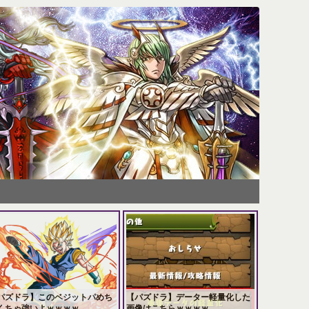
パズドラ】このベジットパめち
【パズドラ】データー軽量化した
くちゃ強いよｗｗｗｗ
画像はこちらｗｗｗｗ