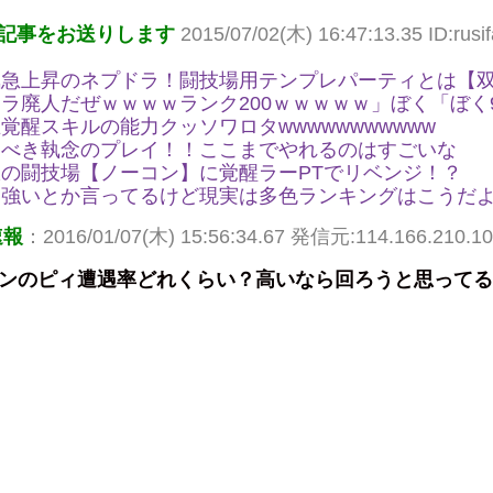
記事をお送りします
2015/07/02(木) 16:47:13.35 ID:rusif
気急上昇のネプドラ！闘技場用テンプレパーティとは【
ラ廃人だぜｗｗｗｗランク200ｗｗｗｗｗ」ぼく「ぼく9
覚醒スキルの能力クッソワロタwwwwwwwwwww
くべき執念のプレイ！！ここまでやれるのはすごいな
の闘技場【ノーコン】に覚醒ラーPTでリベンジ！？
ー強いとか言ってるけど現実は多色ランキングはこうだ
速報
：2016/01/07(木) 15:56:34.67 発信元:114.166.210.1
ダンのピィ遭遇率どれくらい？高いなら回ろうと思って