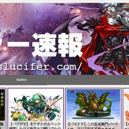
Twitter
強
【パズドラ】今アテナのスペック
【パズドラ】この五右衛門パーテ
【
？
確認したけど曲芸士で騒いでたの
ィー、マジでおすすめｗｗｗｗ
ゃ