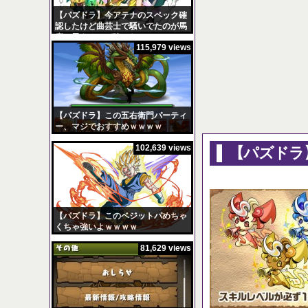
【パズドラ】今アテナのスペック確
認したけど曲芸士で騒いでたのが馬
鹿に思えるほど強いなｗｗｗ
115,979 views
【パズドラ】陣とか覚
Powered by livedoor
【パズドラ】この五右衛門パーティ
ー、マジでおすすめｗｗｗｗ
102,639 views
【パズドラ
【パズドラ】このベジットパめちゃ
くちゃ強いよｗｗｗｗ
81,629 views