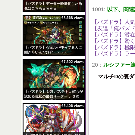
【パズドラ】データー軽量化した画
1001:
以下、関連
像はこちらｗｗｗｗ
68,668 views
【パズドラ】人
【友達「俺パズド
【パズドラ】潜在
【パズドラ】驚
【パズドラ】極限
【パズドラ】ヴェルパ使ってる人に
聞きたいんだけど・・・・
【パズドラ】ラ
67,602 views
20：
ルシファー
マルチDの裏
【パズドラ】１強 バステト→誰もが
認める現状の最強リーダー 。３強
もしくは５強の現状はこんなところ
65,406 views
か？