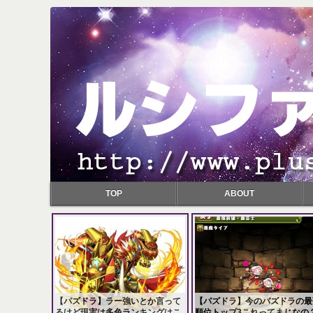
TOP
ABOUT
【パズドラ】ラー強いとか言って
【パズドラ】今のパズドラの最
るけど現実は多色ランキングはこ
順位トップ3これってまじなの