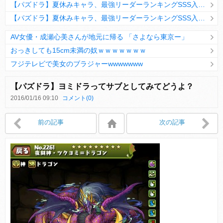
【パズドラ】夏休みキャラ、最強リーダーランキングSSS入りｷﾀ━(ﾟ∀ﾟ)━!!
【パズドラ】夏休みキャラ、最強リーダーランキングSSS入りｷﾀ━(ﾟ∀ﾟ)━!!
AV女優・成瀬心美さんが地元に帰る 「さよなら東京ー」
おっきしても15cm未満の奴ｗｗｗｗｗｗｗ
フジテレビで美女のブラジャーwwwwwww
Powered by livedoor 相互RSS
【パズドラ】ヨミドラってサブとしてみてどうよ？
2016/01/16 09:10
コメント(0)
Powered by livedoor 相互RSS
前の記事
次の記事