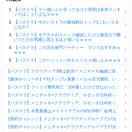
【パズドラ】陣とか覚醒大小の方がええやろか？
【パズドラ】ラー強いとか言ってるけど現実は多色ランキ
ＤｅＮＡ山崎憲晴 左膝靭帯の手術を無事に終了
ングはこうだよなｗｗｗ
【パズドラ】今のパズドラの最強順位トップ3これってま
じなの？
【パズドラ】今アテナのスペック確認したけど曲芸士で騒
いでたのが馬鹿に思えるほど強いなｗｗｗ
Powered by livedoor 相互RSS
【パズドラ】この五右衛門パーティー、マジでおすすめｗ
ｗｗｗ
【パズドラ】このベジットパめちゃくちゃ強いよｗｗｗｗ
【パズドラ】クラウディア3体は必須？メニチャオ編成に揺れる視聴者たちの本音【契約チャレンジ】
【夏休みリューネ】F91テンプレ更新！バエル百式難民...いや全ユーザー必見です！【パズドラ】
【パズドラ】フィリス難民死亡「200連したけど出なかった」
【パズドラ】メニチャオ×クラウディア、ロゼッタ日向持ってない人は揃える価値ありそう？
【パズドラ】メニチャオ×クラウディア、ロゼッタ日向持ってない人は揃える価値ありそう？
【パズドラ】水星最速はメイドイデアルの8分39秒！結局上限値が高いのが最強だな
【契約チャレンジ】メニチャオ×クラウディアループで17分安定周回！素直にぶっ壊れです・・・笑【パズドラ】
【契約チャレンジ】メニチャオ×クラウディアループで17分安定周回！素直にぶっ壊れです・・・笑【パズドラ】