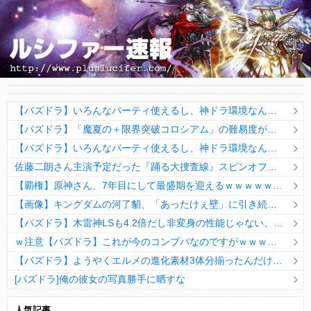
【パズドラ】いろんなパーティ使えるし、神ドラ環境なんだよなぁwwwww
【パズドラ】「魔夏の＋限界突破コロシアム」の難易度がヤバいwwwwwwwww
【パズドラ】いろんなパーティ使えるし、神ドラ環境なんだよなぁwwwww
佐藤二朗さん主演予定だった『踊る大捜査線』スピンオフ、撮影中止が正式発表との報道！フジが佐藤さんの行為を問題視か
【覇権】原神さん、7年目にして最盛期を迎えるｗｗｗｗｗｗｗｗｗｗ
【画像】キングダムの河了貂、「あったけぇ壁」に引き続き更に味方をぶっ殺す作戦を実行する
【パズドラ】木雷神LSも4.2倍だし非変身の性能じゃない、もう激減もゴミになる時代に
ｗ注意【パズドラ】これが今のコンブパなのですがｗｗｗｗ【翻訳有り】
【パズドラ】ようやくエルメの進化素材3体分揃ったんだけど！
[パズドラ]俺の彼女の写真勝手に晒すな
10日の予定。ゲリラ時間割はぷれドラ、旧西洋覚醒降臨、ヘパドラ。一度きりチャレンジ。降臨はラグオデA、ディオス、セラフィス、デビルラッシュ！
人気記事