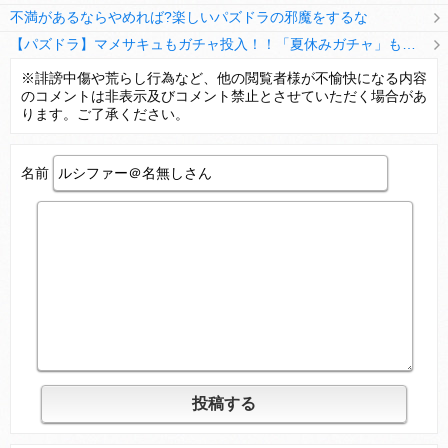
不満があるならやめれば?楽しいパズドラの邪魔をするな
【パズドラ】マメサキュもガチャ投入！！「夏休みガチャ」もギリギリ調整ｷﾀ━━━━(ﾟ∀ﾟ)━━━━ｯ!!【反応まとめ】
【パズドラ】TB・HEARTSの6人は全員分岐進化とアシスト2種あり！HEARTSエンジェルの進化いいな
※誹謗中傷や荒らし行為など、他の閲覧者様が不愉快になる内容
のコメントは非表示及びコメント禁止とさせていただく場合があ
変な所でセーブして詰んだゲーム、貴方にはありますか？
ります。ご了承ください。
名前
Powered by livedoor 相互RSS