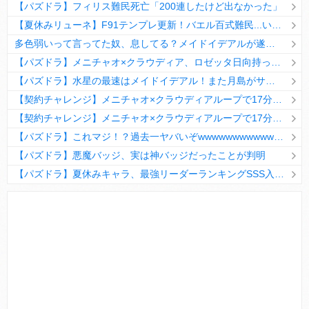
【パズドラ】フィリス難民死亡「200連したけど出なかった」
【夏休みリューネ】F91テンプレ更新！バエル百式難民...いや全ユーザー必見です！【パズドラ】
多色弱いって言ってた奴、息してる？メイドイデアルが遂に頂点へ
【パズドラ】メニチャオ×クラウディア、ロゼッタ日向持ってない人は揃える価値ありそう？
【パズドラ】水星の最速はメイドイデアル！また月島がサブに入ってる
【契約チャレンジ】メニチャオ×クラウディアループで17分安定周回！素直にぶっ壊れです・・・笑【パズドラ】
【契約チャレンジ】メニチャオ×クラウディアループで17分安定周回！素直にぶっ壊れです・・・笑【パズドラ】
【パズドラ】これマジ！？過去一ヤバいぞwwwwwwwwwww【新コラボ】
【パズドラ】悪魔バッジ、実は神バッジだったことが判明
【パズドラ】夏休みキャラ、最強リーダーランキングSSS入りｷﾀ━(ﾟ∀ﾟ)━!!
Powered by livedoor 相互RSS