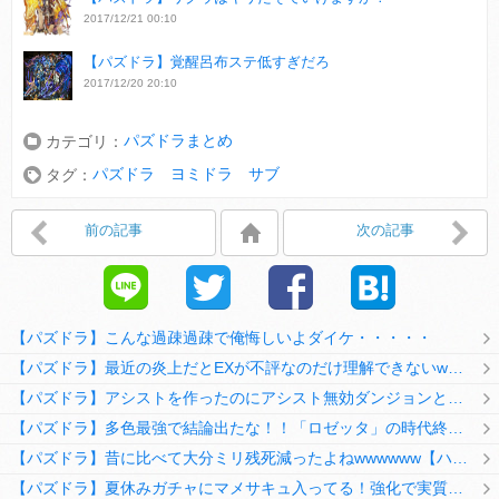
2017/12/21 00:10
【パズドラ】覚醒呂布ステ低すぎだろ
2017/12/20 20:10
パズドラまとめ
カテゴリ：
パズドラ ヨミドラ サブ
タグ：
前の記事
次の記事
【パズドラ】こんな過疎過疎で俺悔しいよダイケ・・・・・
【パズドラ】最近の炎上だとEXが不評なのだけ理解できないwwwwwwww
【パズドラ】アシストを作ったのにアシスト無効ダンジョンとか何考えてるのか理解に苦しむwwwww
【パズドラ】多色最強で結論出たな！！「ロゼッタ」の時代終了ｷﾀ━━━━(ﾟ∀ﾟ)━━━━ｯ!!
【パズドラ】昔に比べて大分ミリ残死減ったよねwwwwww【ハジドラ】
【パズドラ】夏休みガチャにマメサキュ入ってる！強化で実質HP5倍になってるぞ