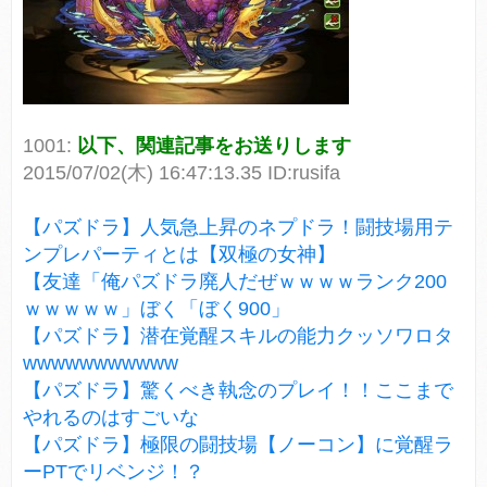
1001:
以下、関連記事をお送りします
2015/07/02(木) 16:47:13.35 ID:rusifa
【パズドラ】人気急上昇のネプドラ！闘技場用テ
ンプレパーティとは【双極の女神】
【友達「俺パズドラ廃人だぜｗｗｗｗランク200
ｗｗｗｗｗ」ぼく「ぼく900」
【パズドラ】潜在覚醒スキルの能力クッソワロタ
wwwwwwwwwww
【パズドラ】驚くべき執念のプレイ！！ここまで
やれるのはすごいな
【パズドラ】極限の闘技場【ノーコン】に覚醒ラ
ーPTでリベンジ！？