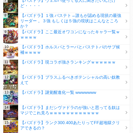
【パズドラ】ヴェルパ使ってる人に聞きたいんだけ
ど・・・・
【パズドラ】１強 バステト→誰もが認める現状の最強
リーダー 。３強 もしくは５強の現状はこんなところ
か？
【パズドラ】ここ最近オワコンになったキャラ一覧ｗ
ｗｗｗｗ
【パズドラ】ホルスパとラーパとバステトパのサブ候
補ｗｗｗｗ
【パズドラ】現コラボ強さランキングｗｗｗｗｗｗ
【パズドラ】プラスふるべきポテンシャルの高い奴教
えて
【パズドラ】謎覚醒進化一覧 wwwwwww
【パズドラ】まだシヴァドラのが強いと思ってる奴は
マジでこれ見ろｗｗｗｗｗｗｗｗｗｗｗｗ
【パズドラ】ランク300.400あたりってFF超地獄クリ
アできるの？