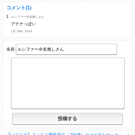
コメント
(1)
ルシファー＠名無しさん
Powered by livedoor 相互RSS
アテナっぽい
1月 26th, 2016
名前
【パズドラ】フィリス難民死亡「200連したけど出なかった」