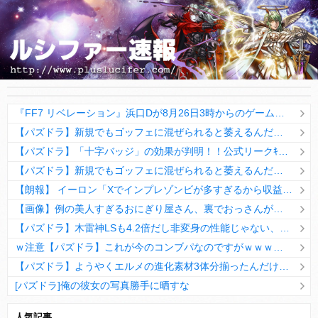
『FF7 リベレーション』浜口Dが8月26日3時からのゲームイベントに登場予定！大きな発表くる！？
【パズドラ】新規でもゴッフェに混ぜられると萎えるんだよな
【パズドラ】「十字バッジ」の効果が判明！！公式リークｷﾀ━━━━(ﾟ∀ﾟ)━━━━ｯ!!
【パズドラ】新規でもゴッフェに混ぜられると萎えるんだよな
【朗報】 イーロン「Xでインプレゾンビが多すぎるから収益分配プログラムやめるわ」
【画像】例の美人すぎるおにぎり屋さん、裏でおっさんが握っていたｗｗｗｗｗｗｗ
【パズドラ】木雷神LSも4.2倍だし非変身の性能じゃない、もう激減もゴミになる時代に
ｗ注意【パズドラ】これが今のコンブパなのですがｗｗｗｗ【翻訳有り】
【パズドラ】ようやくエルメの進化素材3体分揃ったんだけど！
[パズドラ]俺の彼女の写真勝手に晒すな
10日の予定。ゲリラ時間割はぷれドラ、旧西洋覚醒降臨、ヘパドラ。一度きりチャレンジ。降臨はラグオデA、ディオス、セラフィス、デビルラッシュ！
人気記事