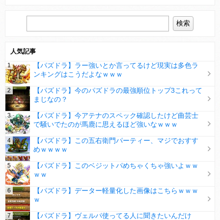
人気記事
【パズドラ】ラー強いとか言ってるけど現実は多色ラ
ンキングはこうだよなｗｗｗ
【パズドラ】今のパズドラの最強順位トップ3これって
まじなの？
【パズドラ】今アテナのスペック確認したけど曲芸士
で騒いでたのが馬鹿に思えるほど強いなｗｗｗ
【パズドラ】この五右衛門パーティー、マジでおすす
めｗｗｗｗ
【パズドラ】このベジットパめちゃくちゃ強いよｗｗ
ｗｗ
【パズドラ】データー軽量化した画像はこちらｗｗｗ
ｗ
【パズドラ】ヴェルパ使ってる人に聞きたいんだけ