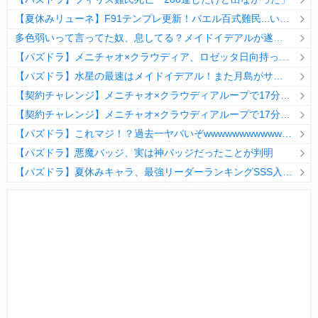
【夏休みリューネ】F91テンプレ更新！バエル百式難民...いや全ユーザー必見です！【パズドラ】
多色弱いって言ってた奴、息してる？メイドイデアルが遂に頂点へ
【パズドラ】メニチャオ×クラウディア、ロゼッタ日向持ってない人は揃える価値ありそう？
【パズドラ】水星の最速はメイドイデアル！また月島がサブに入ってる
【契約チャレンジ】メニチャオ×クラウディアループで17分安定周回！素直にぶっ壊れです・・・笑【パズドラ】
【契約チャレンジ】メニチャオ×クラウディアループで17分安定周回！素直にぶっ壊れです・・・笑【パズドラ】
【パズドラ】これマジ！？過去一ヤバいぞwwwwwwwwwww【新コラボ】
【パズドラ】悪魔バッジ、実は神バッジだったことが判明
【パズドラ】夏休みキャラ、最強リーダーランキングSSS入りｷﾀ━(ﾟ∀ﾟ)━!!
Powered by livedoor 相互RSS