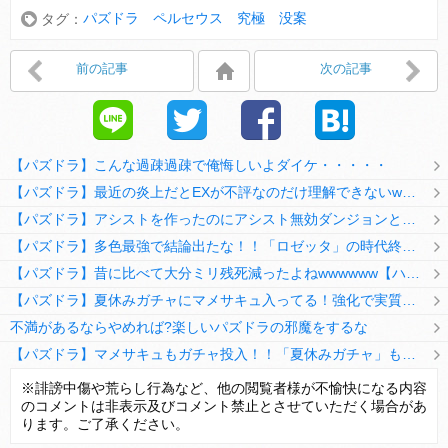
パズドラ ペルセウス 究極 没案
タグ：
前の記事
次の記事
【パズドラ】こんな過疎過疎で俺悔しいよダイケ・・・・・
【パズドラ】最近の炎上だとEXが不評なのだけ理解できないwwwwwwww
【パズドラ】アシストを作ったのにアシスト無効ダンジョンとか何考えてるのか理解に苦しむwwwww
【パズドラ】多色最強で結論出たな！！「ロゼッタ」の時代終了ｷﾀ━━━━(ﾟ∀ﾟ)━━━━ｯ!!
【パズドラ】昔に比べて大分ミリ残死減ったよねwwwwww【ハジドラ】
【パズドラ】夏休みガチャにマメサキュ入ってる！強化で実質HP5倍になってるぞ
不満があるならやめれば?楽しいパズドラの邪魔をするな
【パズドラ】マメサキュもガチャ投入！！「夏休みガチャ」もギリギリ調整ｷﾀ━━━━(ﾟ∀ﾟ)━━━━ｯ!!【反応まとめ】
【パズドラ】TB・HEARTSの6人は全員分岐進化とアシスト2種あり！HEARTSエンジェルの進化いいな
※誹謗中傷や荒らし行為など、他の閲覧者様が不愉快になる内容
のコメントは非表示及びコメント禁止とさせていただく場合があ
変な所でセーブして詰んだゲーム、貴方にはありますか？
ります。ご了承ください。