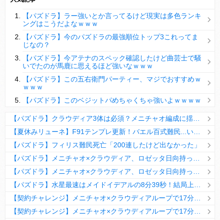
【パズドラ】陣とか覚醒大小の方がええやろか？
【パズドラ】ラー強いとか言ってるけど現実は多色ランキ
ＤｅＮＡ山崎憲晴 左膝靭帯の手術を無事に終了
ングはこうだよなｗｗｗ
【パズドラ】今のパズドラの最強順位トップ3これってま
じなの？
【パズドラ】今アテナのスペック確認したけど曲芸士で騒
いでたのが馬鹿に思えるほど強いなｗｗｗ
Powered by livedoor 相互RSS
【パズドラ】この五右衛門パーティー、マジでおすすめｗ
ｗｗｗ
【パズドラ】このベジットパめちゃくちゃ強いよｗｗｗｗ
【パズドラ】クラウディア3体は必須？メニチャオ編成に揺れる視聴者たちの本音【契約チャレンジ】
【夏休みリューネ】F91テンプレ更新！バエル百式難民...いや全ユーザー必見です！【パズドラ】
【パズドラ】フィリス難民死亡「200連したけど出なかった」
【パズドラ】メニチャオ×クラウディア、ロゼッタ日向持ってない人は揃える価値ありそう？
【パズドラ】メニチャオ×クラウディア、ロゼッタ日向持ってない人は揃える価値ありそう？
【パズドラ】水星最速はメイドイデアルの8分39秒！結局上限値が高いのが最強だな
【契約チャレンジ】メニチャオ×クラウディアループで17分安定周回！素直にぶっ壊れです・・・笑【パズドラ】
【契約チャレンジ】メニチャオ×クラウディアループで17分安定周回！素直にぶっ壊れです・・・笑【パズドラ】