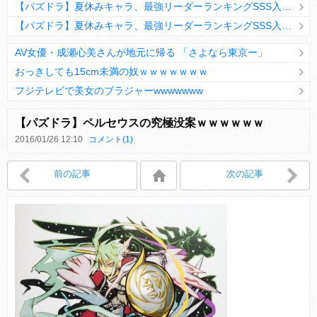
【パズドラ】夏休みキャラ、最強リーダーランキングSSS入りｷﾀ━(ﾟ∀ﾟ)━!!
【パズドラ】夏休みキャラ、最強リーダーランキングSSS入りｷﾀ━(ﾟ∀ﾟ)━!!
AV女優・成瀬心美さんが地元に帰る 「さよなら東京ー」
おっきしても15cm未満の奴ｗｗｗｗｗｗｗ
フジテレビで美女のブラジャーwwwwwww
Powered by livedoor 相互RSS
【パズドラ】ペルセウスの究極没案ｗｗｗｗｗｗ
2016/01/26 12:10
コメント(1)
Powered by livedoor 相互RSS
前の記事
次の記事