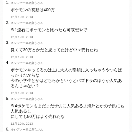
ルシファー@名無しさん
Powered by livedoor 相互RSS
ポケモンの初動は400万……
12月 19th, 2013
ルシファー@名無しさん
※1流石にポケモンと比べたら可哀想やで
12月 19th, 2013
ルシファー@名無しさん
良くて30万とかだと思ってたけど中々売れたね
12月 19th, 2013
ルシファー@名無しさん
ポケモンやってるのは主に大人の部類に入っちゃうやつらば
っかりだからな
今の小学生とかはどちらかというとパズドラのほうが人気あ
るんじゃない？
12月 19th, 2013
ルシファー@名無しさん
※4ポケモンもまだまだ子供に人気あるよ海外とかの子供にも
人気あるし
にしても50万はよく売れたな
12月 19th, 2013
ルシファー@名無しさん