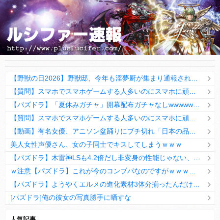
【野獣の日2026】野獣邸、今年も淫夢厨が集まり通報される・・・
【質問】スマホでスマホゲームする人多いのにスマホに頑なにボタンつけないのなんで？
【パズドラ】「夏休みガチャ」開幕配布ガチャなしwwwwwwww
【質問】スマホでスマホゲームする人多いのにスマホに頑なにボタンつけないのなんで？
【動画】有名女優、アニソン盆踊りにブチ切れ「日本の品格が落ちたと思いました」
美人女性声優さん、女の子同士でキスしてしまうｗｗｗ
【パズドラ】木雷神LSも4.2倍だし非変身の性能じゃない、もう激減もゴミになる時代に
ｗ注意【パズドラ】これが今のコンブパなのですがｗｗｗｗ【翻訳有り】
【パズドラ】ようやくエルメの進化素材3体分揃ったんだけど！
[パズドラ]俺の彼女の写真勝手に晒すな
10日の予定。ゲリラ時間割はぷれドラ、旧西洋覚醒降臨、ヘパドラ。一度きりチャレンジ。降臨はラグオデA、ディオス、セラフィス、デビルラッシュ！
人気記事