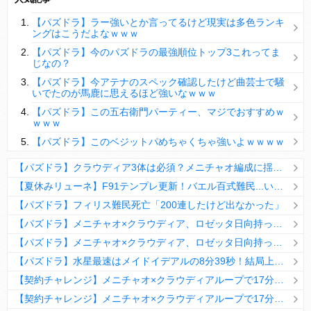
【パズドラ】陣とか覚醒大小の方がええやろか？
【パズドラ】ラー強いとか言ってるけど現実は多色ランキ
ＤｅＮＡ山崎憲晴 左膝靭帯の手術を無事に終了
ングはこうだよなｗｗｗ
【パズドラ】今のパズドラの最強順位トップ3これってま
じなの？
【パズドラ】今アテナのスペック確認したけど曲芸士で騒
いでたのが馬鹿に思えるほど強いなｗｗｗ
Powered by livedoor 相互RSS
【パズドラ】この五右衛門パーティー、マジでおすすめｗ
ｗｗｗ
【パズドラ】このベジットパめちゃくちゃ強いよｗｗｗｗ
【パズドラ】クラウディア3体は必須？メニチャオ編成に揺れる視聴者たちの本音【契約チャレンジ】
【夏休みリューネ】F91テンプレ更新！バエル百式難民...いや全ユーザー必見です！【パズドラ】
【パズドラ】フィリス難民死亡「200連したけど出なかった」
【パズドラ】メニチャオ×クラウディア、ロゼッタ日向持ってない人は揃える価値ありそう？
【パズドラ】メニチャオ×クラウディア、ロゼッタ日向持ってない人は揃える価値ありそう？
【パズドラ】水星最速はメイドイデアルの8分39秒！結局上限値が高いのが最強だな
【契約チャレンジ】メニチャオ×クラウディアループで17分安定周回！素直にぶっ壊れです・・・笑【パズドラ】
【契約チャレンジ】メニチャオ×クラウディアループで17分安定周回！素直にぶっ壊れです・・・笑【パズドラ】