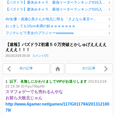
【パズドラ】夏休みキャラ、最強リーダーランキングSSS入りｷﾀ━(ﾟ∀ﾟ)━!!
【パズドラ】夏休みキャラ、最強リーダーランキングSSS入りｷﾀ━(ﾟ∀ﾟ)━!!
AV女優・成瀬心美さんが地元に帰る 「さよなら東京ー」
おっきしても15cm未満の奴ｗｗｗｗｗｗｗ
フジテレビで美女のブラジャーwwwwwww
Powered by livedoor 相互RSS
【速報】パズドラZ初週５０万突破とかしゅげええええ
えええ！！！
2013/12/19 20:10
コメント(7)
Powered by livedoor 相互RSS
前の記事
次の記事
1:
以下、名無しにかわりましてVIPがお送りします
2013/12/18
22:19:38 ID:Fpu79bpH0
スマフォゲーでも売れるんやな
お前ら大敗北じゃん
http://www.4gamer.net/games/117/G011794/201312180
79/