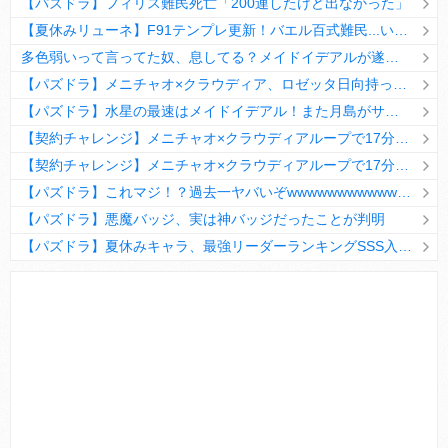
【パズドラ】フィリス難民死亡「200連したけど出なかった」
【夏休みリューネ】F91テンプレ更新！バエル百式難民...いや全ユーザー必見です！【パズドラ】
多色弱いって言ってた奴、息してる？メイドイデアルが遂に頂点へ
【パズドラ】メニチャオ×クラウディア、ロゼッタ日向持ってない人は揃える価値ありそう？
【パズドラ】水星の最速はメイドイデアル！また月島がサブに入ってる
【契約チャレンジ】メニチャオ×クラウディアループで17分安定周回！素直にぶっ壊れです・・・笑【パズドラ】
【契約チャレンジ】メニチャオ×クラウディアループで17分安定周回！素直にぶっ壊れです・・・笑【パズドラ】
【パズドラ】これマジ！？過去一ヤバいぞwwwwwwwwwww【新コラボ】
【パズドラ】悪魔バッジ、実は神バッジだったことが判明
【パズドラ】夏休みキャラ、最強リーダーランキングSSS入りｷﾀ━(ﾟ∀ﾟ)━!!
Powered by livedoor 相互RSS