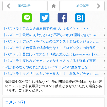
前の記事
次の記事
【パズドラ】こんな過疎過疎で俺悔しいよダイケ・・・・・
【パズドラ】最近の炎上だとEXが不評なのだけ理解できないwwwwwwww
【パズドラ】アシストを作ったのにアシスト無効ダンジョンとか何考えてるのか理解に苦しむwwwww
【パズドラ】多色最強で結論出たな！！「ロゼッタ」の時代終了ｷﾀ━━━━(ﾟ∀ﾟ)━━━━ｯ!!
【パズドラ】昔に比べて大分ミリ残死減ったよねwwwwww【ハジドラ】
【パズドラ】夏休みガチャにマメサキュ入ってる！強化で実質HP5倍になってるぞ
不満があるならやめれば?楽しいパズドラの邪魔をするな
【パズドラ】マメサキュもガチャ投入！！「夏休みガチャ」もギリギリ調整ｷﾀ━━━━(ﾟ∀ﾟ)━━━━ｯ!!【反応まとめ】
【パズドラ】TB・HEARTSの6人は全員分岐進化とアシスト2種あり！HEARTSエンジェルの進化いいな
※誹謗中傷や荒らし行為など、他の閲覧者様が不愉快になる内容
のコメントは非表示及びコメント禁止とさせていただく場合があ
変な所でセーブして詰んだゲーム、貴方にはありますか？
ります。ご了承ください。
コメント
(7)