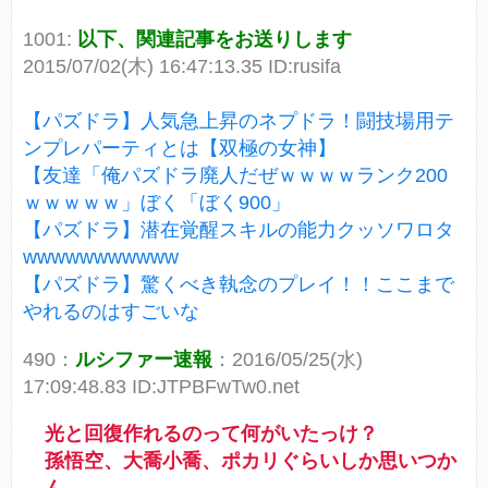
1001:
以下、関連記事をお送りします
2015/07/02(木) 16:47:13.35 ID:rusifa
【パズドラ】人気急上昇のネプドラ！闘技場用テ
ンプレパーティとは【双極の女神】
【友達「俺パズドラ廃人だぜｗｗｗｗランク200
ｗｗｗｗｗ」ぼく「ぼく900」
【パズドラ】潜在覚醒スキルの能力クッソワロタ
wwwwwwwwwww
【パズドラ】驚くべき執念のプレイ！！ここまで
やれるのはすごいな
490：
ルシファー速報
：2016/05/25(水)
17:09:48.83 ID:JTPBFwTw0.net
光と回復作れるのって何がいたっけ？
孫悟空、大喬小喬、ポカリぐらいしか思いつか