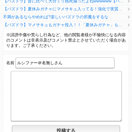
【パズドラ】昔に比べて大分ミリ残死減ったよねwwwwww【ハジドラ】
【パズドラ】夏休みガチャにマメサキュ入ってる！強化で実質HP5倍になってるぞ
不満があるならやめれば?楽しいパズドラの邪魔をするな
【パズドラ】マメサキュもガチャ投入！！「夏休みガチャ」もギリギリ調整ｷﾀ━━━━(ﾟ∀ﾟ)━━━━ｯ!!【反応まとめ】
【パズドラ】TB・HEARTSの6人は全員分岐進化とアシスト2種あり！HEARTSエンジェルの進化いいな
※誹謗中傷や荒らし行為など、他の閲覧者様が不愉快になる内容
のコメントは非表示及びコメント禁止とさせていただく場合があ
変な所でセーブして詰んだゲーム、貴方にはありますか？
ります。ご了承ください。
名前
Powered by livedoor 相互RSS