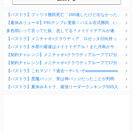
【パズドラ】フィリス難民死亡「200連したけど出なかった」
【夏休みリューネ】F91テンプレ更新！バエル百式難民...いや全ユーザー必見です！【パズドラ】
多色弱いって言ってた奴、息してる？メイドイデアルが遂に頂点へ
【パズドラ】メニチャオ×クラウディア、ロゼッタ日向持ってない人は揃える価値ありそう？
【パズドラ】水星の最速はメイドイデアル！また月島がサブに入ってる
【契約チャレンジ】メニチャオ×クラウディアループで17分安定周回！素直にぶっ壊れです・・・笑【パズドラ】
【契約チャレンジ】メニチャオ×クラウディアループで17分安定周回！素直にぶっ壊れです・・・笑【パズドラ】
【パズドラ】これマジ！？過去一ヤバいぞwwwwwwwwwww【新コラボ】
【パズドラ】悪魔バッジ、実は神バッジだったことが判明
【パズドラ】夏休みキャラ、最強リーダーランキングSSS入りｷﾀ━(ﾟ∀ﾟ)━!!
Powered by livedoor 相互RSS