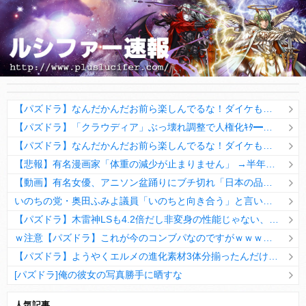
【パズドラ】なんだかんだお前ら楽しんでるな！ダイケもニッコリやwwww
【パズドラ】「クラウディア」ぶっ壊れ調整で人権化ｷﾀ━━━━(ﾟ∀ﾟ)━━━━ｯ!!
【パズドラ】なんだかんだお前ら楽しんでるな！ダイケもニッコリやwwww
【悲報】有名漫画家「体重の減少が止まりません」 →半年で激減してファンから心配の声
【動画】有名女優、アニソン盆踊りにブチ切れ「日本の品格が落ちたと思いました」
いのちの党・奥田ふみよ議員「いのちと向き合う」と言いながら投稿した写真にツッコミ殺到ｗｗｗｗ
【パズドラ】木雷神LSも4.2倍だし非変身の性能じゃない、もう激減もゴミになる時代に
ｗ注意【パズドラ】これが今のコンブパなのですがｗｗｗｗ【翻訳有り】
【パズドラ】ようやくエルメの進化素材3体分揃ったんだけど！
[パズドラ]俺の彼女の写真勝手に晒すな
10日の予定。ゲリラ時間割はぷれドラ、旧西洋覚醒降臨、ヘパドラ。一度きりチャレンジ。降臨はラグオデA、ディオス、セラフィス、デビルラッシュ！
人気記事