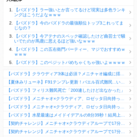
【パズドラ】陣とか覚醒大小の方がええやろか？
【パズドラ】ラー強いとか言ってるけど現実は多色ランキ
ＤｅＮＡ山崎憲晴 左膝靭帯の手術を無事に終了
ングはこうだよなｗｗｗ
【パズドラ】今のパズドラの最強順位トップ3これってま
じなの？
【パズドラ】今アテナのスペック確認したけど曲芸士で騒
いでたのが馬鹿に思えるほど強いなｗｗｗ
Powered by livedoor 相互RSS
【パズドラ】この五右衛門パーティー、マジでおすすめｗ
ｗｗｗ
【パズドラ】このベジットパめちゃくちゃ強いよｗｗｗｗ
【パズドラ】クラウディア3体は必須？メニチャオ編成に揺れる視聴者たちの本音【契約チャレンジ】
【夏休みリューネ】F91テンプレ更新！バエル百式難民...いや全ユーザー必見です！【パズドラ】
【パズドラ】フィリス難民死亡「200連したけど出なかった」
【パズドラ】メニチャオ×クラウディア、ロゼッタ日向持ってない人は揃える価値ありそう？
【パズドラ】メニチャオ×クラウディア、ロゼッタ日向持ってない人は揃える価値ありそう？
【パズドラ】水星最速はメイドイデアルの8分39秒！結局上限値が高いのが最強だな
【契約チャレンジ】メニチャオ×クラウディアループで17分安定周回！素直にぶっ壊れです・・・笑【パズドラ】
【契約チャレンジ】メニチャオ×クラウディアループで17分安定周回！素直にぶっ壊れです・・・笑【パズドラ】