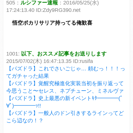
505：
ルシファー速報
：2016/05/25(水)
17:24:13.40 ID:Zdy9RG390.net
悟空ポカリサリア持ってる俺歓喜
1001:
以下、おススメ記事をお送りします
2015/07/02(木) 16:47:13.35 ID:rusifa
【パズドラ】これでさいごじゃ… 頼むっ！！！っ
てガチャった結果
【パズドラ】覚醒究極進化実装当初を振り返って
今思うこと〜セレス、ネプチューン、ミネルヴァ
【パズドラ】史上最悪の新イベントｷﾀ━━━━(ﾟ
∀ﾟ)━━━━ｯ!!
【パズドラ】一般人のドン引きするラインってど
こら辺なの！？