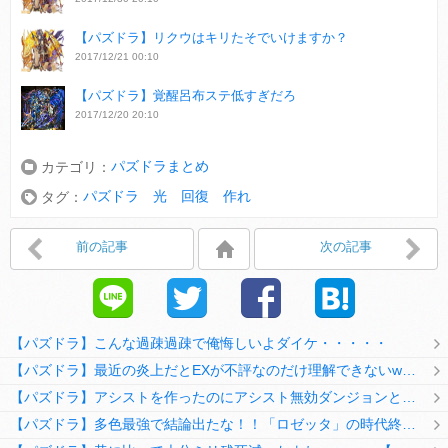
【パズドラ】リクウはキリたそでいけますか？
2017/12/21 00:10
【パズドラ】覚醒呂布ステ低すぎだろ
2017/12/20 20:10
パズドラまとめ
カテゴリ：
パズドラ 光 回復 作れ
タグ：
前の記事
次の記事
【パズドラ】こんな過疎過疎で俺悔しいよダイケ・・・・・
【パズドラ】最近の炎上だとEXが不評なのだけ理解できないwwwwwwww
【パズドラ】アシストを作ったのにアシスト無効ダンジョンとか何考えてるのか理解に苦しむwwwww
【パズドラ】多色最強で結論出たな！！「ロゼッタ」の時代終了ｷﾀ━━━━(ﾟ∀ﾟ)━━━━ｯ!!