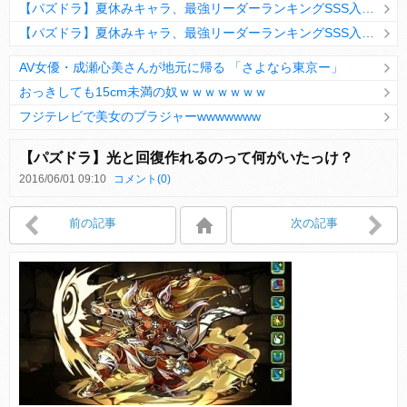
【パズドラ】夏休みキャラ、最強リーダーランキングSSS入りｷﾀ━(ﾟ∀ﾟ)━!!
【パズドラ】夏休みキャラ、最強リーダーランキングSSS入りｷﾀ━(ﾟ∀ﾟ)━!!
AV女優・成瀬心美さんが地元に帰る 「さよなら東京ー」
おっきしても15cm未満の奴ｗｗｗｗｗｗｗ
フジテレビで美女のブラジャーwwwwwww
Powered by livedoor 相互RSS
【パズドラ】光と回復作れるのって何がいたっけ？
2016/06/01 09:10
コメント(0)
Powered by livedoor 相互RSS
前の記事
次の記事