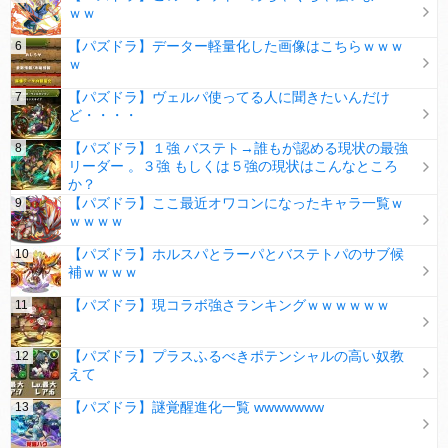
ｗｗ
【パズドラ】データー軽量化した画像はこちらｗｗｗ
ｗ
【パズドラ】ヴェルパ使ってる人に聞きたいんだけ
ど・・・・
【パズドラ】１強 バステト→誰もが認める現状の最強
リーダー 。３強 もしくは５強の現状はこんなところ
か？
【パズドラ】ここ最近オワコンになったキャラ一覧ｗ
ｗｗｗｗ
【パズドラ】ホルスパとラーパとバステトパのサブ候
補ｗｗｗｗ
【パズドラ】現コラボ強さランキングｗｗｗｗｗｗ
【パズドラ】プラスふるべきポテンシャルの高い奴教
えて
【パズドラ】謎覚醒進化一覧 wwwwwww