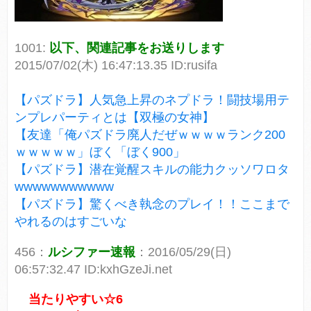
1001:
以下、関連記事をお送りします
2015/07/02(木) 16:47:13.35 ID:rusifa
【パズドラ】人気急上昇のネプドラ！闘技場用テ
ンプレパーティとは【双極の女神】
【友達「俺パズドラ廃人だぜｗｗｗｗランク200
ｗｗｗｗｗ」ぼく「ぼく900」
【パズドラ】潜在覚醒スキルの能力クッソワロタ
wwwwwwwwwww
【パズドラ】驚くべき執念のプレイ！！ここまで
やれるのはすごいな
456：
ルシファー速報
：2016/05/29(日)
06:57:32.47 ID:kxhGzeJi.net
当たりやすい☆6