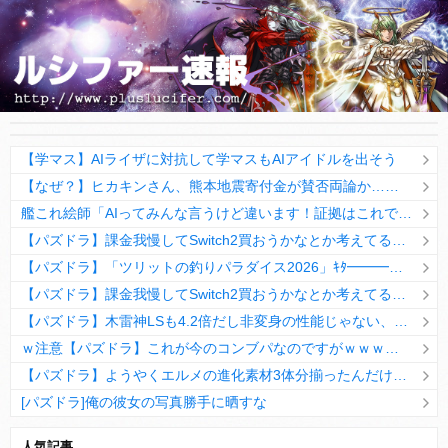
【学マス】AIライザに対抗して学マスもAIアイドルを出そう
【なぜ？】ヒカキンさん、熊本地震寄付金が賛否両論か……
艦これ絵師「AIってみんな言うけど違います！証拠はこれです！」→結果……
【パズドラ】課金我慢してSwitch2買おうかなとか考えてる・・・
【パズドラ】「ツリットの釣りパラダイス2026」ｷﾀ━━━━(ﾟ∀ﾟ)━━━━ｯ!!【公式】
【パズドラ】課金我慢してSwitch2買おうかなとか考えてる・・・
【パズドラ】木雷神LSも4.2倍だし非変身の性能じゃない、もう激減もゴミになる時代に
ｗ注意【パズドラ】これが今のコンブパなのですがｗｗｗｗ【翻訳有り】
【パズドラ】ようやくエルメの進化素材3体分揃ったんだけど！
[パズドラ]俺の彼女の写真勝手に晒すな
10日の予定。ゲリラ時間割はぷれドラ、旧西洋覚醒降臨、ヘパドラ。一度きりチャレンジ。降臨はラグオデA、ディオス、セラフィス、デビルラッシュ！
人気記事