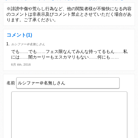
【パズドラ】TB・HEARTSの6人は全員分岐進化とアシスト2種あり！HEARTSエンジェルの進化いいな
※誹謗中傷や荒らし行為など、他の閲覧者様が不愉快になる内容
のコメントは非表示及びコメント禁止とさせていただく場合があ
変な所でセーブして詰んだゲーム、貴方にはありますか？
ります。ご了承ください。
コメント
(1)
ルシファー＠名無しさん
Powered by livedoor 相互RSS
でも……でも……フェス限なんてみんな持ってるもん……私
には……闇カーリーもエスカマリもない……何にも……
6月 4th, 2016
名前