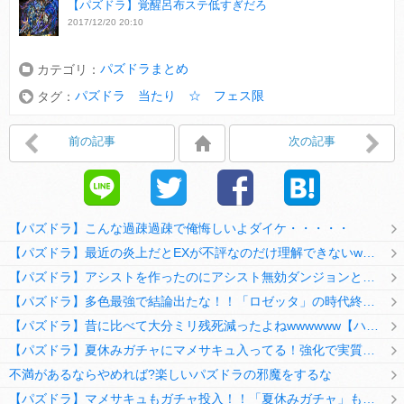
【パズドラ】覚醒呂布ステ低すぎだろ
2017/12/20 20:10
パズドラまとめ
カテゴリ：
パズドラ 当たり ☆ フェス限
タグ：
前の記事
次の記事
【パズドラ】こんな過疎過疎で俺悔しいよダイケ・・・・・
【パズドラ】最近の炎上だとEXが不評なのだけ理解できないwwwwwwww
【パズドラ】アシストを作ったのにアシスト無効ダンジョンとか何考えてるのか理解に苦しむwwwww
【パズドラ】多色最強で結論出たな！！「ロゼッタ」の時代終了ｷﾀ━━━━(ﾟ∀ﾟ)━━━━ｯ!!
【パズドラ】昔に比べて大分ミリ残死減ったよねwwwwww【ハジドラ】
【パズドラ】夏休みガチャにマメサキュ入ってる！強化で実質HP5倍になってるぞ
不満があるならやめれば?楽しいパズドラの邪魔をするな
【パズドラ】マメサキュもガチャ投入！！「夏休みガチャ」もギリギリ調整ｷﾀ━━━━(ﾟ∀ﾟ)━━━━ｯ!!【反応まとめ】