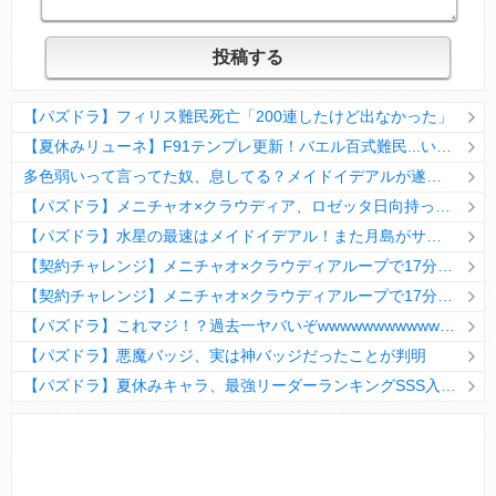
【パズドラ】フィリス難民死亡「200連したけど出なかった」
【夏休みリューネ】F91テンプレ更新！バエル百式難民...いや全ユーザー必見です！【パズドラ】
多色弱いって言ってた奴、息してる？メイドイデアルが遂に頂点へ
【パズドラ】メニチャオ×クラウディア、ロゼッタ日向持ってない人は揃える価値ありそう？
【パズドラ】水星の最速はメイドイデアル！また月島がサブに入ってる
【契約チャレンジ】メニチャオ×クラウディアループで17分安定周回！素直にぶっ壊れです・・・笑【パズドラ】
【契約チャレンジ】メニチャオ×クラウディアループで17分安定周回！素直にぶっ壊れです・・・笑【パズドラ】
【パズドラ】これマジ！？過去一ヤバいぞwwwwwwwwwww【新コラボ】
【パズドラ】悪魔バッジ、実は神バッジだったことが判明
【パズドラ】夏休みキャラ、最強リーダーランキングSSS入りｷﾀ━(ﾟ∀ﾟ)━!!