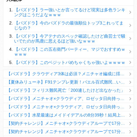
【パズドラ】陣とか覚醒大小の方がええやろか？
【パズドラ】ラー強いとか言ってるけど現実は多色ランキ
ＤｅＮＡ山崎憲晴 左膝靭帯の手術を無事に終了
ングはこうだよなｗｗｗ
【パズドラ】今のパズドラの最強順位トップ3これってま
じなの？
【パズドラ】今アテナのスペック確認したけど曲芸士で騒
いでたのが馬鹿に思えるほど強いなｗｗｗ
Powered by livedoor 相互RSS
【パズドラ】この五右衛門パーティー、マジでおすすめｗ
ｗｗｗ
【パズドラ】このベジットパめちゃくちゃ強いよｗｗｗｗ
【パズドラ】クラウディア3体は必須？メニチャオ編成に揺れる視聴者たちの本音【契約チャレンジ】
【夏休みリューネ】F91テンプレ更新！バエル百式難民...いや全ユーザー必見です！【パズドラ】
【パズドラ】フィリス難民死亡「200連したけど出なかった」
【パズドラ】メニチャオ×クラウディア、ロゼッタ日向持ってない人は揃える価値ありそう？
【パズドラ】メニチャオ×クラウディア、ロゼッタ日向持ってない人は揃える価値ありそう？
【パズドラ】水星最速はメイドイデアルの8分39秒！結局上限値が高いのが最強だな
【契約チャレンジ】メニチャオ×クラウディアループで17分安定周回！素直にぶっ壊れです・・・笑【パズドラ】
【契約チャレンジ】メニチャオ×クラウディアループで17分安定周回！素直にぶっ壊れです・・・笑【パズドラ】