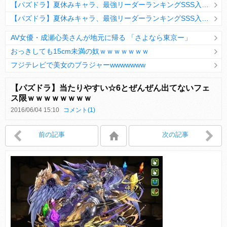
【パズドラ】夏休みキャラ、最強リーダーランキングSSS入りｷﾀ━(ﾟ∀ﾟ)━!!
【パズドラ】夏休みキャラ、最強リーダーランキングSSS入りｷﾀ━(ﾟ∀ﾟ)━!!
AV女優・成瀬心美さんが地元に帰る 「さよなら東京ー」
おっきしても15cm未満の奴ｗｗｗｗｗｗｗ
フジテレビで美女のブラジャーwwwwwww
Powered by livedoor 相互RSS
【パズドラ】当たりやすい☆6とぜんぜん出てないフェ
ス限ｗｗｗｗｗｗｗｗ
2016/06/04 15:10
コメント(1)
Powered by livedoor 相互RSS
前の記事
次の記事