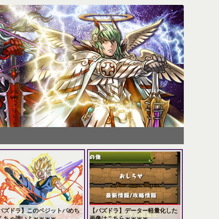
パズドラ】このベジットパめち
【パズドラ】データー軽量化した
くちゃ強いよｗｗｗｗ
画像はこちらｗｗｗｗ