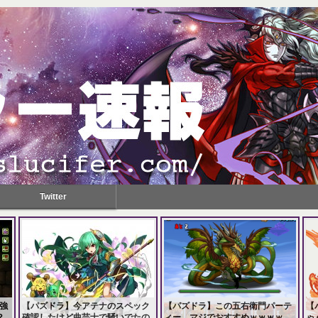
Twitter
強
【パズドラ】今アテナのスペック
【パズドラ】この五右衛門パーテ
【
？
確認したけど曲芸士で騒いでたの
ィー、マジでおすすめｗｗｗｗ
ゃ