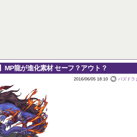
ゲームメーカー「DL版買ってくれる人は有り難い。ちょっとお安くしよう！」
【パズドラ】ゴーレムって強いよ
【ログレス】神獣装備が欲しくて光神獣を周回しまくった！【動画】
パズドラ降臨カレンダー 6月16日
初めての妊娠で喜んでくれるかと思ったら実母が「ふーん、そう」の一言。「初孫だよ？感想それだけ？」と聞いたら「うん、まあ」の一言。マジで顔面に蹴り入れてやろうかと思った。
Powered by livedoor 相互RSS
10日の予定。ゲリラ時間割はぷれドラ、旧西洋覚醒降臨、ヘパドラ。一度きりチャレンジ。降臨はラグオデA、ディオス、セラフィス、デビルラッシュ！
醒大小の方がええやろか？
 相互RSS
】MP龍が進化素材 セーフ？アウト？
2016/06/05 18:10
パズドラ