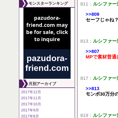
モンスターランキング
811：
ルシファー
>>809
セーフじゃね
813：
ルシファー
>>807
MPで素材普
817：
ルシファー
月別アーカイブ
>>813
2017年12月
モンポ30万分
2017年11月
2017年10月
2017年9月
819：
ルシファー
2017年8月