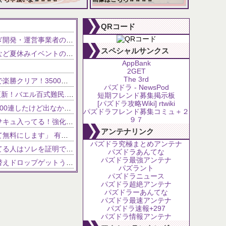
102,639 views
81,629 views
QRコード
【衝撃】スマホゲー、サ終が相次ぎ開発・運営事業者の倒産が急増 完全にオワコンか
NEW!
スペシャルサンクス
【パズドラ】浴衣ラビリル＆ルウなど夏休みイベントの新キャラ性能が公開！！
AppBank
2GET
The 3rd
【銀翼チャレンジ】怪獣ロゼッタで楽勝クリア！3500万ダメージもアシスト共鳴で怖くない【パズドラ】
パズドラ - NewsPod
【夏休みリューネ】F91テンプレ更新！バエル百式難民...いや全ユーザー必見です！【パズドラ】
短期フレンド募集掲示板
[パズドラ攻略Wiki] rtwiki
【パズドラ】フィリス難民死亡「200連したけど出なかった」
パズドラフレンド募集コミュ＋２
９７
【パズドラ】夏休みガチャにマメサキュ入ってる！強化で実質HP5倍になってるぞ
アンテナリンク
無能政治家「大学までの学費を全て無料にします」 有能政治家ワイ「ちょっと待って！」
パズドラ究極まとめアンテナ
【パズドラ】サイレント修正言ってる人はソレを証明できるのか？
パズドラあんてな
パズドラ最強アンテナ
【パズドラ】仮面ライダーの着せ替えドロップゲットうれしい
パズラント
どん濃くなりそう
パズドラニュース
パズドラ超絶アンテナ
ｗ注意【パズドラ】これが今のコンブパなのですがｗｗｗｗ【翻訳有り】
パズドラーあんてな
パズドラ最速アンテナ
【パズドラ】レアガチャ新モンスター追加 勇士第2弾登場！犬賢龍も！
パズドラ速報+297
パズドラ情報アンテナ
━━!!!