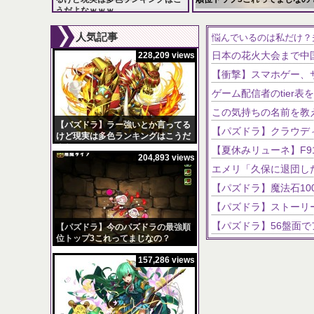
うだよなｗｗｗ
228,209 views
204,893 views
人気記事
悩んでいるのは私だけ？
228,209 views
ゲーム配信者のtier表
この気持ちの名前を教
【パズドラ】ラー強いとか言ってる
けど現実は多色ランキングはこうだ
よなｗｗｗ
204,893 views
【パズドラ】今のパズドラの最強順
位トップ3これってまじなの？
157,286 views
【パズドラ】スクルド