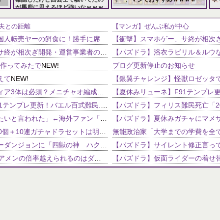
が馬鹿に思えるほど強いなｗｗｗ
157,286 views
115,979 views
夫との距離
【マンガ】ぜんぶ私が中心
日本の花火大会まで中国人転売ヤーの餌食に！勝手に席取りビジネスを開始か
NEW!
【衝撃】スマホゲー、サ終が相次ぎ開発・運営事業者の倒産が急増 完全にオワコンか
NEW!
を作ってみたで
NEW!
ブログ更新停止のお知らせ
えて
NEW!
【パズドラ】クラウディア3体は必須？メニチャオ編成に揺れる視聴者たちの本音【契約チャレンジ】
【夏休みリューネ】F91テンプレ更新！バエル百式難民...いや全ユーザー必見です！【パズドラ】
エメリ「久保に退団したいと言われた」←海外ファン「ヘタフェはどうなんだろ？」（海外の反応）
【パズドラ】魔法石100個＋10連ガチャドラセットは明日の朝(1/4の9:59)まで。当面の間は販売なし。10連ガチャドラほしい人は忘れずに！！
【パズドラ】ストーリーダンジョンに「四獣の神 ハク編」が11/16の12時から追加！記念イベントも開催！！
【パズドラ】56盤面でアメンの倍率越えられるのはダンタリオンとウォレスくらいだよな
パズドラでエンラパを作ろうと思ってるんですが、自分の持っているものの中で、赤ソニア、
【パズドラ】これから化粧がどん
の使い道が分からん
【パズドラ】バインド回復持ちの7コンボってパイ以外誰かいたっけ？
【パズドラ】ようやくエルメの進化素材3体分揃ったんだけど！
超覚醒ディオスフレンド募集━━━━