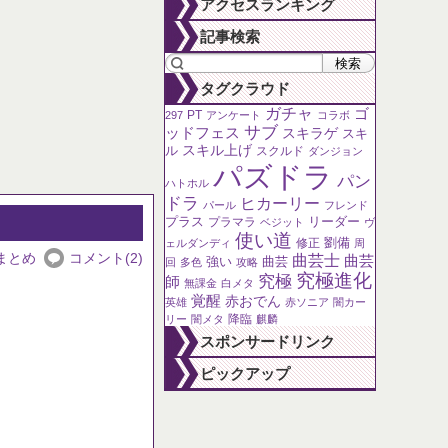
アクセスランキング
な？
〜6月18日
記事検索
タグクラウド
ガチャ
ゴ
PT
297
アンケート
コラボ
サブ
ッドフェス
スキラゲ
スキ
ル
スキル上げ
スクルド
ダンジョン
パズドラ
パン
ハトホル
ドラ
ヒカーリー
パール
フレンド
プラス
リーダー
プラマラ
ベジット
ヴ
使い道
劉備
修正
ェルダンディ
周
まとめ
コメント(2)
曲芸士
曲芸
強い
曲芸
回
多色
攻略
究極進化
究極
師
無課金
白メタ
覚醒
赤おでん
英雄
赤ソニア
闇カー
降臨
リー
闇メタ
麒麟
スポンサードリンク
ピックアップ