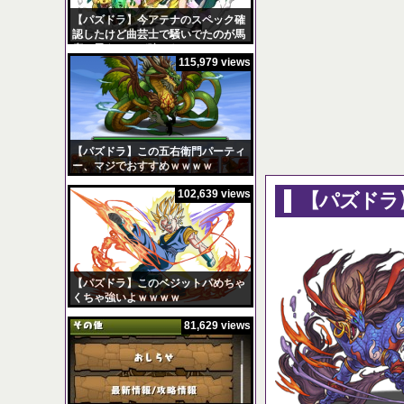
【パズドラ】今アテナのスペック確
認したけど曲芸士で騒いでたのが馬
鹿に思えるほど強いなｗｗｗ
115,979 views
【パズドラ】陣とか覚
Powered by livedoor
【パズドラ】この五右衛門パーティ
ー、マジでおすすめｗｗｗｗ
102,639 views
【パズドラ
【パズドラ】このベジットパめちゃ
くちゃ強いよｗｗｗｗ
81,629 views