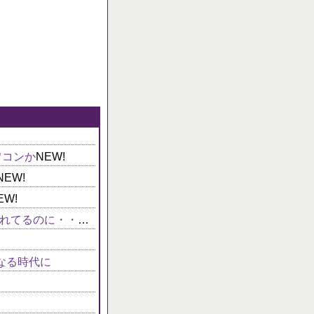
ワコンか
NEW!
NEW!
EW!
【パズドラ】夏休みガチャイベ盛り上がらんな、性能ちゃんと強いし絵も力入れてるのに・・・
NEW!
なる時代に