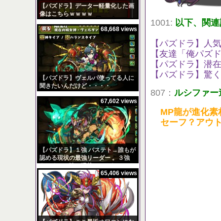
【パズドラ】データー軽量化した画
像はこちらｗｗｗｗ
1001:
以下、関連
68,668 views
【パズドラ】人
【友達「俺パズド
【パズドラ】潜在
【パズドラ】驚
【パズドラ】ヴェルパ使ってる人に
聞きたいんだけど・・・・
807：
ルシファー
67,602 views
MP龍が進化素
セーフ？アウ
【パズドラ】１強 バステト→誰もが
認める現状の最強リーダー 。３強
もしくは５強の現状はこんなところ
65,406 views
か？