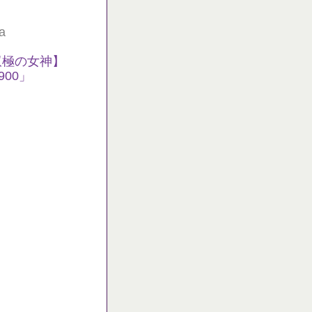
a
双極の女神】
00」