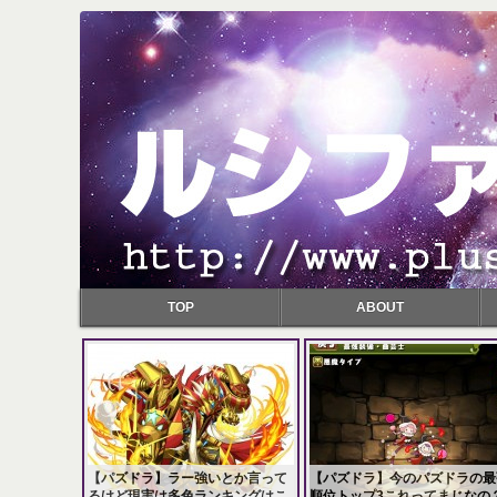
TOP
ABOUT
【パズドラ】ラー強いとか言って
【パズドラ】今のパズドラの最
るけど現実は多色ランキングはこ
順位トップ3これってまじなの