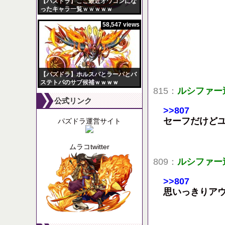
【パズドラ】ここ最近オワコンにな
ったキャラ一覧ｗｗｗｗｗ
58,547 views
【パズドラ】ホルスパとラーパとバ
ステトパのサブ候補ｗｗｗｗ
815：
ルシファー
公式リンク
>>807
セーフだけど
パズドラ運営サイト
ムラコtwitter
809：
ルシファー
>>807
思いっきりア