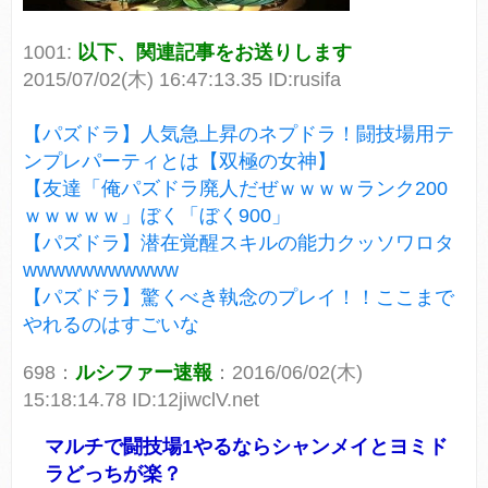
1001:
以下、関連記事をお送りします
2015/07/02(木) 16:47:13.35 ID:rusifa
【パズドラ】人気急上昇のネプドラ！闘技場用テ
ンプレパーティとは【双極の女神】
【友達「俺パズドラ廃人だぜｗｗｗｗランク200
ｗｗｗｗｗ」ぼく「ぼく900」
【パズドラ】潜在覚醒スキルの能力クッソワロタ
wwwwwwwwwww
【パズドラ】驚くべき執念のプレイ！！ここまで
やれるのはすごいな
698：
ルシファー速報
：2016/06/02(木)
15:18:14.78 ID:12jiwclV.net
マルチで闘技場1やるならシャンメイとヨミド
ラどっちが楽？