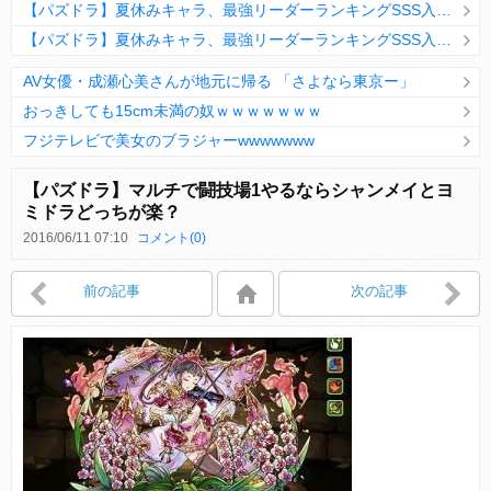
【パズドラ】夏休みキャラ、最強リーダーランキングSSS入りｷﾀ━(ﾟ∀ﾟ)━!!
【パズドラ】夏休みキャラ、最強リーダーランキングSSS入りｷﾀ━(ﾟ∀ﾟ)━!!
AV女優・成瀬心美さんが地元に帰る 「さよなら東京ー」
おっきしても15cm未満の奴ｗｗｗｗｗｗｗ
フジテレビで美女のブラジャーwwwwwww
Powered by livedoor 相互RSS
【パズドラ】マルチで闘技場1やるならシャンメイとヨ
ミドラどっちが楽？
2016/06/11 07:10
コメント(0)
Powered by livedoor 相互RSS
前の記事
次の記事