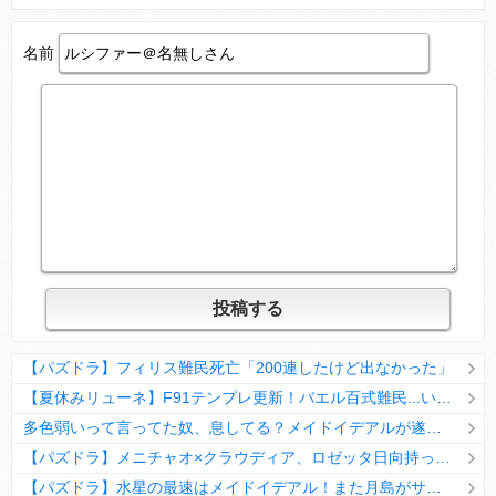
名前
Powered by livedoor 相互RSS
【パズドラ】フィリス難民死亡「200連したけど出なかった」
【夏休みリューネ】F91テンプレ更新！バエル百式難民...いや全ユーザー必見です！【パズドラ】
多色弱いって言ってた奴、息してる？メイドイデアルが遂に頂点へ
【パズドラ】メニチャオ×クラウディア、ロゼッタ日向持ってない人は揃える価値ありそう？
【パズドラ】水星の最速はメイドイデアル！また月島がサブに入ってる