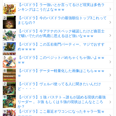
【パズドラ】ラー強いとか言ってるけど現実は多色ラ
ンキングはこうだよなｗｗｗ
【パズドラ】今のパズドラの最強順位トップ3これって
まじなの？
【パズドラ】今アテナのスペック確認したけど曲芸士
で騒いでたのが馬鹿に思えるほど強いなｗｗｗ
【パズドラ】この五右衛門パーティー、マジでおすす
めｗｗｗｗ
【パズドラ】このベジットパめちゃくちゃ強いよｗｗ
ｗｗ
【パズドラ】データー軽量化した画像はこちらｗｗｗ
ｗ
【パズドラ】ヴェルパ使ってる人に聞きたいんだけ
ど・・・・
【パズドラ】１強 バステト→誰もが認める現状の最強
リーダー 。３強 もしくは５強の現状はこんなところ
か？
【パズドラ】ここ最近オワコンになったキャラ一覧ｗ