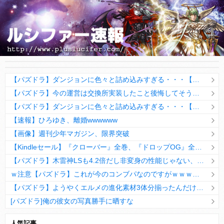
【パズドラ】ダンジョンに色々と詰め込みすぎる・・・【超根性、シールド、部位破壊、覚醒無効、etc…】
【パズドラ】今の運営は交換所実装したこと後悔してそうだなwwwww
【パズドラ】ダンジョンに色々と詰め込みすぎる・・・【超根性、シールド、部位破壊、覚醒無効、etc…】
【速報】ひろゆき、離婚wwwwww
【画像】週刊少年マガジン、限界突破
【Kindleセール】『クローバー』全巻、『ドロップOG』全巻、『チキン』全巻、桜野みねね『まもって守護月天！』全巻が99円セール！期間限定で！ 守護月天は全巻買っても990円
【パズドラ】木雷神LSも4.2倍だし非変身の性能じゃない、もう激減もゴミになる時代に
ｗ注意【パズドラ】これが今のコンブパなのですがｗｗｗｗ【翻訳有り】
【パズドラ】ようやくエルメの進化素材3体分揃ったんだけど！
[パズドラ]俺の彼女の写真勝手に晒すな
10日の予定。ゲリラ時間割はぷれドラ、旧西洋覚醒降臨、ヘパドラ。一度きりチャレンジ。降臨はラグオデA、ディオス、セラフィス、デビルラッシュ！
人気記事