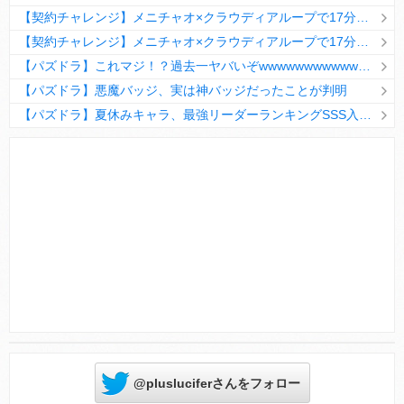
【契約チャレンジ】メニチャオ×クラウディアループで17分安定周回！素直にぶっ壊れです・・・笑【パズドラ】
【契約チャレンジ】メニチャオ×クラウディアループで17分安定周回！素直にぶっ壊れです・・・笑【パズドラ】
【パズドラ】これマジ！？過去一ヤバいぞwwwwwwwwwww【新コラボ】
【パズドラ】悪魔バッジ、実は神バッジだったことが判明
【パズドラ】夏休みキャラ、最強リーダーランキングSSS入りｷﾀ━(ﾟ∀ﾟ)━!!
Powered by livedoor 相互RSS
@plusluciferさんをフォロー