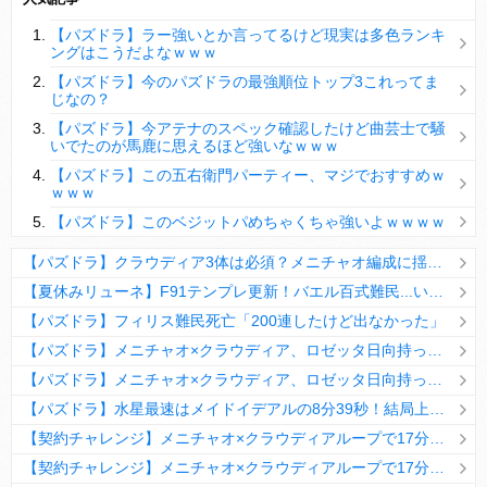
【パズドラ】陣とか覚醒大小の方がええやろか？
【パズドラ】ラー強いとか言ってるけど現実は多色ランキ
ＤｅＮＡ山崎憲晴 左膝靭帯の手術を無事に終了
ングはこうだよなｗｗｗ
【パズドラ】今のパズドラの最強順位トップ3これってま
じなの？
【パズドラ】今アテナのスペック確認したけど曲芸士で騒
いでたのが馬鹿に思えるほど強いなｗｗｗ
Powered by livedoor 相互RSS
【パズドラ】この五右衛門パーティー、マジでおすすめｗ
ｗｗｗ
【パズドラ】このベジットパめちゃくちゃ強いよｗｗｗｗ
【パズドラ】クラウディア3体は必須？メニチャオ編成に揺れる視聴者たちの本音【契約チャレンジ】
【夏休みリューネ】F91テンプレ更新！バエル百式難民...いや全ユーザー必見です！【パズドラ】
【パズドラ】フィリス難民死亡「200連したけど出なかった」
【パズドラ】メニチャオ×クラウディア、ロゼッタ日向持ってない人は揃える価値ありそう？
【パズドラ】メニチャオ×クラウディア、ロゼッタ日向持ってない人は揃える価値ありそう？
【パズドラ】水星最速はメイドイデアルの8分39秒！結局上限値が高いのが最強だな
【契約チャレンジ】メニチャオ×クラウディアループで17分安定周回！素直にぶっ壊れです・・・笑【パズドラ】
【契約チャレンジ】メニチャオ×クラウディアループで17分安定周回！素直にぶっ壊れです・・・笑【パズドラ】