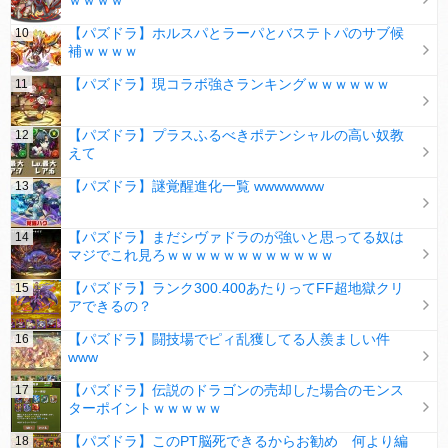
ｗｗｗｗ
【パズドラ】ホルスパとラーパとバステトパのサブ候
補ｗｗｗｗ
【パズドラ】現コラボ強さランキングｗｗｗｗｗｗ
【パズドラ】プラスふるべきポテンシャルの高い奴教
えて
【パズドラ】謎覚醒進化一覧 wwwwwww
【パズドラ】まだシヴァドラのが強いと思ってる奴は
マジでこれ見ろｗｗｗｗｗｗｗｗｗｗｗｗ
【パズドラ】ランク300.400あたりってFF超地獄クリ
アできるの？
【パズドラ】闘技場でピィ乱獲してる人羨ましい件
www
【パズドラ】伝説のドラゴンの売却した場合のモンス
ターポイントｗｗｗｗｗ
【パズドラ】このPT脳死できるからお勧め 何より編