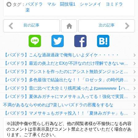
パズドラ マル 闘技場1 シャンメイ ヨミドラ
タグ：
楽
前の記事
次の記事
【パズドラ】こんな過疎過疎で俺悔しいよダイケ・・・・・
【パズドラ】最近の炎上だとEXが不評なのだけ理解できないwwwwwwww
【パズドラ】アシストを作ったのにアシスト無効ダンジョンとか何考えてるのか理解に苦しむwwwww
【パズドラ】多色最強で結論出たな！！「ロゼッタ」の時代終了ｷﾀ━━━━(ﾟ∀ﾟ)━━━━ｯ!!
【パズドラ】昔に比べて大分ミリ残死減ったよねwwwwww【ハジドラ】
【パズドラ】夏休みガチャにマメサキュ入ってる！強化で実質HP5倍になってるぞ
不満があるならやめれば?楽しいパズドラの邪魔をするな
【パズドラ】マメサキュもガチャ投入！！「夏休みガチャ」もギリギリ調整ｷﾀ━━━━(ﾟ∀ﾟ)━━━━ｯ!!【反応まとめ】
【パズドラ】TB・HEARTSの6人は全員分岐進化とアシスト2種あり！HEARTSエンジェルの進化いいな
※誹謗中傷や荒らし行為など、他の閲覧者様が不愉快になる内容
のコメントは非表示及びコメント禁止とさせていただく場合があ
変な所でセーブして詰んだゲーム、貴方にはありますか？
ります。ご了承ください。