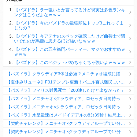
【パズドラ】陣とか覚醒大小の方がええやろか？
【パズドラ】ラー強いとか言ってるけど現実は多色ランキ
ＤｅＮＡ山崎憲晴 左膝靭帯の手術を無事に終了
ングはこうだよなｗｗｗ
【パズドラ】今のパズドラの最強順位トップ3これってま
じなの？
【パズドラ】今アテナのスペック確認したけど曲芸士で騒
いでたのが馬鹿に思えるほど強いなｗｗｗ
Powered by livedoor 相互RSS
【パズドラ】この五右衛門パーティー、マジでおすすめｗ
ｗｗｗ
【パズドラ】このベジットパめちゃくちゃ強いよｗｗｗｗ
【パズドラ】クラウディア3体は必須？メニチャオ編成に揺れる視聴者たちの本音【契約チャレンジ】
【夏休みリューネ】F91テンプレ更新！バエル百式難民...いや全ユーザー必見です！【パズドラ】
【パズドラ】フィリス難民死亡「200連したけど出なかった」
【パズドラ】メニチャオ×クラウディア、ロゼッタ日向持ってない人は揃える価値ありそう？
【パズドラ】メニチャオ×クラウディア、ロゼッタ日向持ってない人は揃える価値ありそう？
【パズドラ】水星最速はメイドイデアルの8分39秒！結局上限値が高いのが最強だな
【契約チャレンジ】メニチャオ×クラウディアループで17分安定周回！素直にぶっ壊れです・・・笑【パズドラ】
【契約チャレンジ】メニチャオ×クラウディアループで17分安定周回！素直にぶっ壊れです・・・笑【パズドラ】