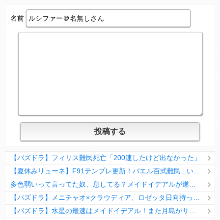
名前
【パズドラ】フィリス難民死亡「200連したけど出なかった」
【夏休みリューネ】F91テンプレ更新！バエル百式難民...いや全ユーザー必見です！【パズドラ】
多色弱いって言ってた奴、息してる？メイドイデアルが遂に頂点へ
【パズドラ】メニチャオ×クラウディア、ロゼッタ日向持ってない人は揃える価値ありそう？
【パズドラ】水星の最速はメイドイデアル！また月島がサブに入ってる