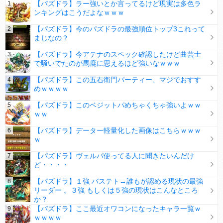
【パズドラ】ラー強いとか言ってるけど現実は多色ラ
ンキングはこうだよなｗｗｗ
【パズドラ】今のパズドラの最強順位トップ3これって
まじなの？
【パズドラ】今アテナのスペック確認したけど曲芸士
で騒いでたのが馬鹿に思えるほど強いなｗｗｗ
【パズドラ】この五右衛門パーティー、マジでおすす
めｗｗｗｗ
【パズドラ】このベジットパめちゃくちゃ強いよｗｗ
ｗｗ
【パズドラ】データー軽量化した画像はこちらｗｗｗ
ｗ
【パズドラ】ヴェルパ使ってる人に聞きたいんだけ
ど・・・・
【パズドラ】１強 バステト→誰もが認める現状の最強
リーダー 。３強 もしくは５強の現状はこんなところ
か？
【パズドラ】ここ最近オワコンになったキャラ一覧ｗ
ｗｗｗｗ