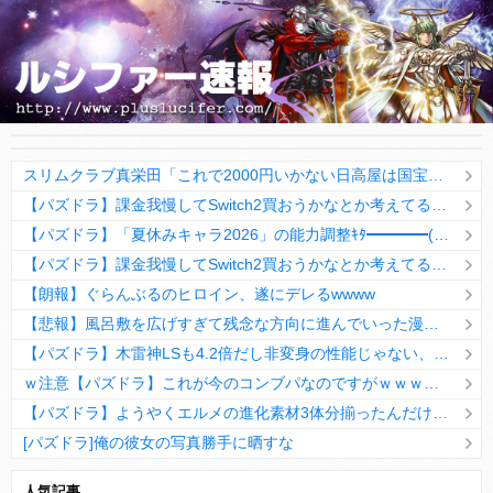
スリムクラブ真栄田「これで2000円いかない日高屋は国宝」→マジで凄すぎるだろこれｗｗｗｗ
【パズドラ】課金我慢してSwitch2買おうかなとか考えてる・・・
【パズドラ】「夏休みキャラ2026」の能力調整ｷﾀ━━━━(ﾟ∀ﾟ)━━━━ｯ!!【公式】
【パズドラ】課金我慢してSwitch2買おうかなとか考えてる・・・
【朗報】ぐらんぶるのヒロイン、遂にデレるwwww
【悲報】風呂敷を広げすぎて残念な方向に進んでいった漫画ｗｗｗｗｗ
【パズドラ】木雷神LSも4.2倍だし非変身の性能じゃない、もう激減もゴミになる時代に
ｗ注意【パズドラ】これが今のコンブパなのですがｗｗｗｗ【翻訳有り】
【パズドラ】ようやくエルメの進化素材3体分揃ったんだけど！
[パズドラ]俺の彼女の写真勝手に晒すな
10日の予定。ゲリラ時間割はぷれドラ、旧西洋覚醒降臨、ヘパドラ。一度きりチャレンジ。降臨はラグオデA、ディオス、セラフィス、デビルラッシュ！
人気記事