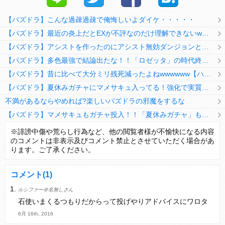
【パズドラ】こんな過疎過疎で俺悔しいよダイケ・・・・・
【パズドラ】最近の炎上だとEXが不評なのだけ理解できないwwwwwwww
【パズドラ】アシストを作ったのにアシスト無効ダンジョンとか何考えてるのか理解に苦しむwwwww
【パズドラ】多色最強で結論出たな！！「ロゼッタ」の時代終了ｷﾀ━━━━(ﾟ∀ﾟ)━━━━ｯ!!
【パズドラ】昔に比べて大分ミリ残死減ったよねwwwwww【ハジドラ】
【パズドラ】夏休みガチャにマメサキュ入ってる！強化で実質HP5倍になってるぞ
不満があるならやめれば?楽しいパズドラの邪魔をするな
【パズドラ】マメサキュもガチャ投入！！「夏休みガチャ」もギリギリ調整ｷﾀ━━━━(ﾟ∀ﾟ)━━━━ｯ!!【反応まとめ】
【パズドラ】TB・HEARTSの6人は全員分岐進化とアシスト2種あり！HEARTSエンジェルの進化いいな
※誹謗中傷や荒らし行為など、他の閲覧者様が不愉快になる内容
のコメントは非表示及びコメント禁止とさせていただく場合があ
変な所でセーブして詰んだゲーム、貴方にはありますか？
ります。ご了承ください。
コメント
(1)
ルシファー＠名無しさん
Powered by livedoor 相互RSS
石使いまくるつもりだからって投げやりアドバイスにワロタ
6月 16th, 2016