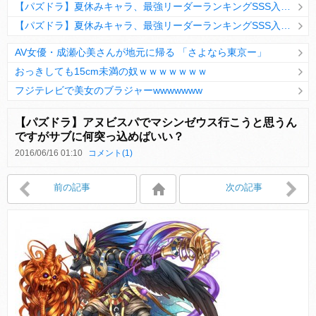
【パズドラ】夏休みキャラ、最強リーダーランキングSSS入りｷﾀ━(ﾟ∀ﾟ)━!!
【パズドラ】夏休みキャラ、最強リーダーランキングSSS入りｷﾀ━(ﾟ∀ﾟ)━!!
AV女優・成瀬心美さんが地元に帰る 「さよなら東京ー」
おっきしても15cm未満の奴ｗｗｗｗｗｗｗ
フジテレビで美女のブラジャーwwwwwww
Powered by livedoor 相互RSS
【パズドラ】アヌビスパでマシンゼウス行こうと思うん
ですがサブに何突っ込めばいい？
2016/06/16 01:10
コメント(1)
Powered by livedoor 相互RSS
前の記事
次の記事