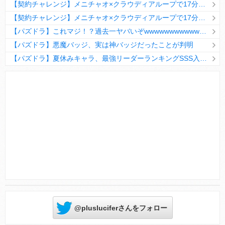
【契約チャレンジ】メニチャオ×クラウディアループで17分安定周回！素直にぶっ壊れです・・・笑【パズドラ】
【契約チャレンジ】メニチャオ×クラウディアループで17分安定周回！素直にぶっ壊れです・・・笑【パズドラ】
【パズドラ】これマジ！？過去一ヤバいぞwwwwwwwwwww【新コラボ】
【パズドラ】悪魔バッジ、実は神バッジだったことが判明
【パズドラ】夏休みキャラ、最強リーダーランキングSSS入りｷﾀ━(ﾟ∀ﾟ)━!!
Powered by livedoor 相互RSS
@plusluciferさんをフォロー