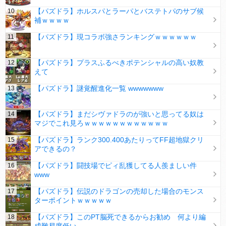
【パズドラ】ホルスパとラーパとバステトパのサブ候
補ｗｗｗｗ
【パズドラ】現コラボ強さランキングｗｗｗｗｗｗ
【パズドラ】プラスふるべきポテンシャルの高い奴教
えて
【パズドラ】謎覚醒進化一覧 wwwwwww
【パズドラ】まだシヴァドラのが強いと思ってる奴は
マジでこれ見ろｗｗｗｗｗｗｗｗｗｗｗｗ
【パズドラ】ランク300.400あたりってFF超地獄クリ
アできるの？
【パズドラ】闘技場でピィ乱獲してる人羨ましい件
www
【パズドラ】伝説のドラゴンの売却した場合のモンス
ターポイントｗｗｗｗｗ
【パズドラ】このPT脳死できるからお勧め 何より編