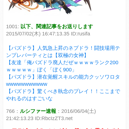
1001:
以下、関連記事をお送りします
2015/07/02(木) 16:47:13.35 ID:rusifa
【パズドラ】人気急上昇のネプドラ！闘技場用テ
ンプレパーティとは【双極の女神】
【友達「俺パズドラ廃人だぜｗｗｗｗランク200
ｗｗｗｗｗ」ぼく「ぼく900」
【パズドラ】潜在覚醒スキルの能力クッソワロタ
wwwwwwwwwww
【パズドラ】驚くべき執念のプレイ！！ここまで
やれるのはすごいな
766：
ルシファー速報
：2016/06/04(土)
21:42:13.23 ID:RbcIzZT3.net