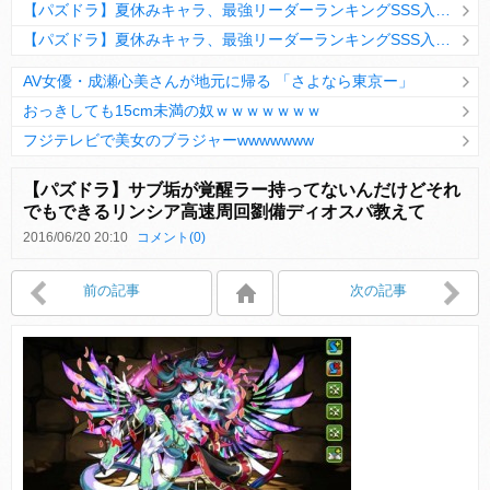
【パズドラ】夏休みキャラ、最強リーダーランキングSSS入りｷﾀ━(ﾟ∀ﾟ)━!!
【パズドラ】夏休みキャラ、最強リーダーランキングSSS入りｷﾀ━(ﾟ∀ﾟ)━!!
AV女優・成瀬心美さんが地元に帰る 「さよなら東京ー」
おっきしても15cm未満の奴ｗｗｗｗｗｗｗ
フジテレビで美女のブラジャーwwwwwww
Powered by livedoor 相互RSS
【パズドラ】サブ垢が覚醒ラー持ってないんだけどそれ
でもできるリンシア高速周回劉備ディオスパ教えて
2016/06/20 20:10
コメント(0)
Powered by livedoor 相互RSS
前の記事
次の記事