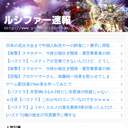
日本の花火大会まで中国人転売ヤーの餌食に！勝手に席取りビジネスを開始か
【衝撃】スマホゲー、サ終が相次ぎ開発・運営事業者の倒産が急増 完全にオワコンか
【パズドラ】ヘスティアが交換できないんだけど、どうして？AIに質問した結果wwwwwwwww
【衝撃】スマホゲー、サ終が相次ぎ開発・運営事業者の倒産が急増 完全にオワコンか
【悲報】プロゲーマーさん、加藤純一信者を怒らせてしまった結果、好き嫌い5位にwwwwwwww
ゲーム配信者のtier表を作ってみたで
【パズドラ】木雷神LSも4.2倍だし非変身の性能じゃない、もう激減もゴミになる時代に
ｗ注意【パズドラ】これが今のコンブパなのですがｗｗｗｗ【翻訳有り】
【パズドラ】ようやくエルメの進化素材3体分揃ったんだけど！
[パズドラ]俺の彼女の写真勝手に晒すな
10日の予定。ゲリラ時間割はぷれドラ、旧西洋覚醒降臨、ヘパドラ。一度きりチャレンジ。降臨はラグオデA、ディオス、セラフィス、デビルラッシュ！
人気記事