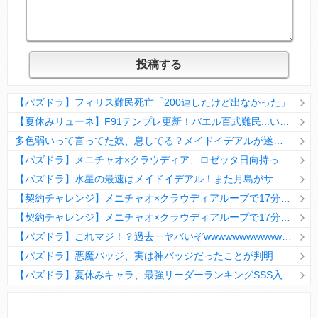
【パズドラ】フィリス難民死亡「200連したけど出なかった」
【夏休みリューネ】F91テンプレ更新！バエル百式難民...いや全ユーザー必見です！【パズドラ】
多色弱いって言ってた奴、息してる？メイドイデアルが遂に頂点へ
【パズドラ】メニチャオ×クラウディア、ロゼッタ日向持ってない人は揃える価値ありそう？
【パズドラ】水星の最速はメイドイデアル！また月島がサブに入ってる
【契約チャレンジ】メニチャオ×クラウディアループで17分安定周回！素直にぶっ壊れです・・・笑【パズドラ】
【契約チャレンジ】メニチャオ×クラウディアループで17分安定周回！素直にぶっ壊れです・・・笑【パズドラ】
【パズドラ】これマジ！？過去一ヤバいぞwwwwwwwwwww【新コラボ】
【パズドラ】悪魔バッジ、実は神バッジだったことが判明
【パズドラ】夏休みキャラ、最強リーダーランキングSSS入りｷﾀ━(ﾟ∀ﾟ)━!!