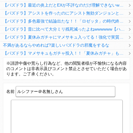
【パズドラ】最近の炎上だとEXが不評なのだけ理解できないwwwwwwww
【パズドラ】アシストを作ったのにアシスト無効ダンジョンとか何考えてるのか理解に苦しむwwwww
【パズドラ】多色最強で結論出たな！！「ロゼッタ」の時代終了ｷﾀ━━━━(ﾟ∀ﾟ)━━━━ｯ!!
【パズドラ】昔に比べて大分ミリ残死減ったよねwwwwww【ハジドラ】
【パズドラ】夏休みガチャにマメサキュ入ってる！強化で実質HP5倍になってるぞ
不満があるならやめれば?楽しいパズドラの邪魔をするな
【パズドラ】マメサキュもガチャ投入！！「夏休みガチャ」もギリギリ調整ｷﾀ━━━━(ﾟ∀ﾟ)━━━━ｯ!!【反応まとめ】
【パズドラ】TB・HEARTSの6人は全員分岐進化とアシスト2種あり！HEARTSエンジェルの進化いいな
※誹謗中傷や荒らし行為など、他の閲覧者様が不愉快になる内容
のコメントは非表示及びコメント禁止とさせていただく場合があ
変な所でセーブして詰んだゲーム、貴方にはありますか？
ります。ご了承ください。
名前
Powered by livedoor 相互RSS