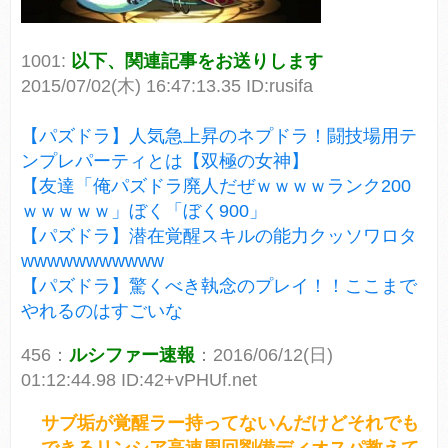
1001:
以下、関連記事をお送りします
2015/07/02(木) 16:47:13.35 ID:rusifa
【パズドラ】人気急上昇のネプドラ！闘技場用テ
ンプレパーティとは【双極の女神】
【友達「俺パズドラ廃人だぜｗｗｗｗランク200
ｗｗｗｗｗ」ぼく「ぼく900」
【パズドラ】潜在覚醒スキルの能力クッソワロタ
wwwwwwwwwww
【パズドラ】驚くべき執念のプレイ！！ここまで
やれるのはすごいな
456：
ルシファー速報
：2016/06/12(日)
01:12:44.98 ID:42+vPHUf.net
サブ垢が覚醒ラー持ってないんだけどそれでも