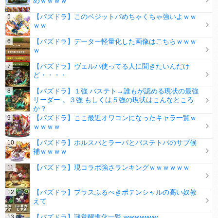
めｗｗｗｗ
【パズドラ】このベジットパめちゃくちゃ強いよｗｗ
ｗｗ
【パズドラ】データー軽量化した画像はこちらｗｗｗ
ｗ
【パズドラ】ヴェルパ使ってる人に聞きたいんだけ
ど・・・・
【パズドラ】１強 バステト→誰もが認める現状の最強
リーダー 。３強 もしくは５強の現状はこんなところ
か？
【パズドラ】ここ最近オワコンになったキャラ一覧ｗ
ｗｗｗｗ
【パズドラ】ホルスパとラーパとバステトパのサブ候
補ｗｗｗｗ
【パズドラ】現コラボ強さランキングｗｗｗｗｗｗ
【パズドラ】プラスふるべきポテンシャルの高い奴教
えて
【パズドラ】謎覚醒進化一覧 wwwwwww