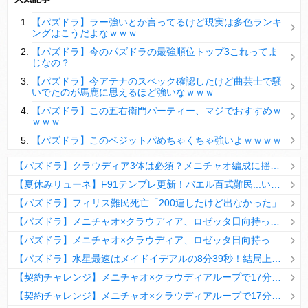
【パズドラ】陣とか覚醒大小の方がええやろか？
【パズドラ】ラー強いとか言ってるけど現実は多色ランキ
ＤｅＮＡ山崎憲晴 左膝靭帯の手術を無事に終了
ングはこうだよなｗｗｗ
【パズドラ】今のパズドラの最強順位トップ3これってま
じなの？
【パズドラ】今アテナのスペック確認したけど曲芸士で騒
いでたのが馬鹿に思えるほど強いなｗｗｗ
Powered by livedoor 相互RSS
【パズドラ】この五右衛門パーティー、マジでおすすめｗ
ｗｗｗ
【パズドラ】このベジットパめちゃくちゃ強いよｗｗｗｗ
【パズドラ】クラウディア3体は必須？メニチャオ編成に揺れる視聴者たちの本音【契約チャレンジ】
【夏休みリューネ】F91テンプレ更新！バエル百式難民...いや全ユーザー必見です！【パズドラ】
【パズドラ】フィリス難民死亡「200連したけど出なかった」
【パズドラ】メニチャオ×クラウディア、ロゼッタ日向持ってない人は揃える価値ありそう？
【パズドラ】メニチャオ×クラウディア、ロゼッタ日向持ってない人は揃える価値ありそう？
【パズドラ】水星最速はメイドイデアルの8分39秒！結局上限値が高いのが最強だな
【契約チャレンジ】メニチャオ×クラウディアループで17分安定周回！素直にぶっ壊れです・・・笑【パズドラ】
【契約チャレンジ】メニチャオ×クラウディアループで17分安定周回！素直にぶっ壊れです・・・笑【パズドラ】