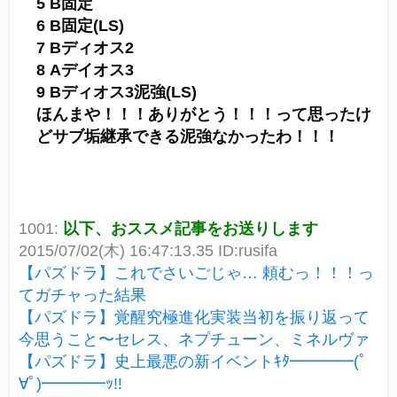
5 B固定
6 B固定(LS)
7 Bディオス2
8 Aデイオス3
9 Bディオス3泥強(LS)
ほんまや！！！ありがとう！！！って思ったけ
どサブ垢継承できる泥強なかったわ！！！
1001:
以下、おススメ記事をお送りします
2015/07/02(木) 16:47:13.35 ID:rusifa
【パズドラ】これでさいごじゃ… 頼むっ！！！っ
てガチャった結果
【パズドラ】覚醒究極進化実装当初を振り返って
今思うこと〜セレス、ネプチューン、ミネルヴァ
【パズドラ】史上最悪の新イベントｷﾀ━━━━(ﾟ
∀ﾟ)━━━━ｯ!!