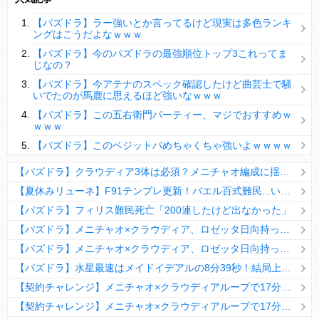
【パズドラ】陣とか覚醒大小の方がええやろか？
【パズドラ】ラー強いとか言ってるけど現実は多色ランキ
ＤｅＮＡ山崎憲晴 左膝靭帯の手術を無事に終了
ングはこうだよなｗｗｗ
【パズドラ】今のパズドラの最強順位トップ3これってま
じなの？
【パズドラ】今アテナのスペック確認したけど曲芸士で騒
いでたのが馬鹿に思えるほど強いなｗｗｗ
Powered by livedoor 相互RSS
【パズドラ】この五右衛門パーティー、マジでおすすめｗ
ｗｗｗ
【パズドラ】このベジットパめちゃくちゃ強いよｗｗｗｗ
【パズドラ】クラウディア3体は必須？メニチャオ編成に揺れる視聴者たちの本音【契約チャレンジ】
【夏休みリューネ】F91テンプレ更新！バエル百式難民...いや全ユーザー必見です！【パズドラ】
【パズドラ】フィリス難民死亡「200連したけど出なかった」
【パズドラ】メニチャオ×クラウディア、ロゼッタ日向持ってない人は揃える価値ありそう？
【パズドラ】メニチャオ×クラウディア、ロゼッタ日向持ってない人は揃える価値ありそう？
【パズドラ】水星最速はメイドイデアルの8分39秒！結局上限値が高いのが最強だな
【契約チャレンジ】メニチャオ×クラウディアループで17分安定周回！素直にぶっ壊れです・・・笑【パズドラ】
【契約チャレンジ】メニチャオ×クラウディアループで17分安定周回！素直にぶっ壊れです・・・笑【パズドラ】