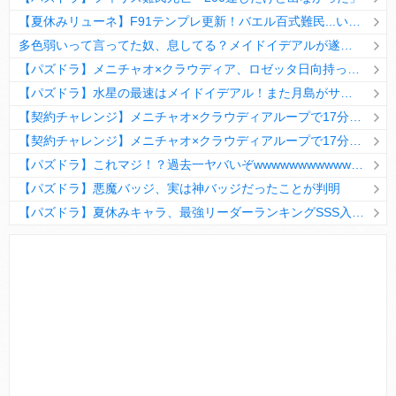
【夏休みリューネ】F91テンプレ更新！バエル百式難民...いや全ユーザー必見です！【パズドラ】
多色弱いって言ってた奴、息してる？メイドイデアルが遂に頂点へ
【パズドラ】メニチャオ×クラウディア、ロゼッタ日向持ってない人は揃える価値ありそう？
【パズドラ】水星の最速はメイドイデアル！また月島がサブに入ってる
【契約チャレンジ】メニチャオ×クラウディアループで17分安定周回！素直にぶっ壊れです・・・笑【パズドラ】
【契約チャレンジ】メニチャオ×クラウディアループで17分安定周回！素直にぶっ壊れです・・・笑【パズドラ】
【パズドラ】これマジ！？過去一ヤバいぞwwwwwwwwwww【新コラボ】
【パズドラ】悪魔バッジ、実は神バッジだったことが判明
【パズドラ】夏休みキャラ、最強リーダーランキングSSS入りｷﾀ━(ﾟ∀ﾟ)━!!
Powered by livedoor 相互RSS