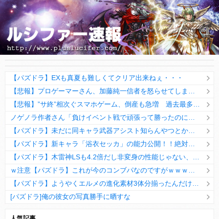
【パズドラ】EXも真夏も難しくてクリア出来ねぇ・・・
【悲報】プロゲーマーさん、加藤純一信者を怒らせてしまった結果、好き嫌い5位にwwwwwwww
【悲報】”サ終”相次ぐスマホゲーム、倒産も急増 過去最多ペースで推移
ノゲノラ作者さん「負けイベント戦で頑張って勝ったのに負けた扱いにされるやつ、近年のゲームにもまだ存在してるの？」
【パズドラ】未だに同キャラ武器アシスト知らんやつとかいるのかwwww
【パズドラ】新キャラ「浴衣セッカ」の能力公開！！絶対確定枠だろこれwwwww【評価まとめ】
【パズドラ】木雷神LSも4.2倍だし非変身の性能じゃない、もう激減もゴミになる時代に
ｗ注意【パズドラ】これが今のコンブパなのですがｗｗｗｗ【翻訳有り】
【パズドラ】ようやくエルメの進化素材3体分揃ったんだけど！
[パズドラ]俺の彼女の写真勝手に晒すな
10日の予定。ゲリラ時間割はぷれドラ、旧西洋覚醒降臨、ヘパドラ。一度きりチャレンジ。降臨はラグオデA、ディオス、セラフィス、デビルラッシュ！
人気記事