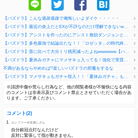
【パズドラ】こんな過疎過疎で俺悔しいよダイケ・・・・・
【パズドラ】最近の炎上だとEXが不評なのだけ理解できないwwwwwwww
【パズドラ】アシストを作ったのにアシスト無効ダンジョンとか何考えてるのか理解に苦しむwwwww
【パズドラ】多色最強で結論出たな！！「ロゼッタ」の時代終了ｷﾀ━━━━(ﾟ∀ﾟ)━━━━ｯ!!
【パズドラ】昔に比べて大分ミリ残死減ったよねwwwwww【ハジドラ】
【パズドラ】夏休みガチャにマメサキュ入ってる！強化で実質HP5倍になってるぞ
不満があるならやめれば?楽しいパズドラの邪魔をするな
【パズドラ】マメサキュもガチャ投入！！「夏休みガチャ」もギリギリ調整ｷﾀ━━━━(ﾟ∀ﾟ)━━━━ｯ!!【反応まとめ】
【パズドラ】TB・HEARTSの6人は全員分岐進化とアシスト2種あり！HEARTSエンジェルの進化いいな
※誹謗中傷や荒らし行為など、他の閲覧者様が不愉快になる内容
のコメントは非表示及びコメント禁止とさせていただく場合があ
変な所でセーブして詰んだゲーム、貴方にはありますか？
ります。ご了承ください。
コメント
(2)
ルシファー＠名無しさん
Powered by livedoor 相互RSS
自分銀冠点灯なんだけど
反対に緊張して指が動きません。