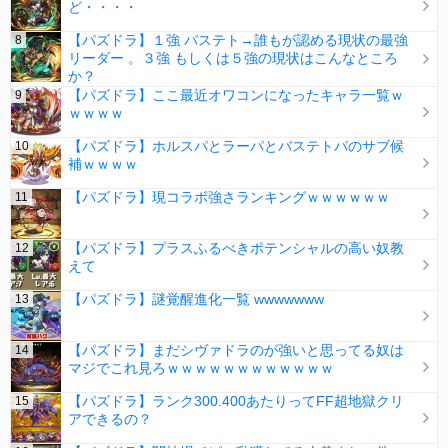
ど・・・・
【パズドラ】１強 バステト→誰もが認める現状の最強
リーダー 。３強 もしくは５強の現状はこんなところ
か？
【パズドラ】ここ最近オワコンになったキャラ一覧ｗ
ｗｗｗｗ
【パズドラ】ホルスパとラーパとバステトパのサブ候
補ｗｗｗｗ
【パズドラ】現コラボ強さランキングｗｗｗｗｗｗ
【パズドラ】プラスふるべきポテンシャルの高い奴教
えて
【パズドラ】謎覚醒進化一覧 wwwwwww
【パズドラ】まだシヴァドラのが強いと思ってる奴は
マジでこれ見ろｗｗｗｗｗｗｗｗｗｗｗｗ
【パズドラ】ランク300.400あたりってFF超地獄クリ
アできるの？