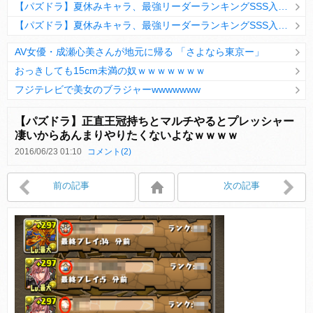
【パズドラ】夏休みキャラ、最強リーダーランキングSSS入りｷﾀ━(ﾟ∀ﾟ)━!!
【パズドラ】夏休みキャラ、最強リーダーランキングSSS入りｷﾀ━(ﾟ∀ﾟ)━!!
AV女優・成瀬心美さんが地元に帰る 「さよなら東京ー」
おっきしても15cm未満の奴ｗｗｗｗｗｗｗ
フジテレビで美女のブラジャーwwwwwww
Powered by livedoor 相互RSS
【パズドラ】正直王冠持ちとマルチやるとプレッシャー
凄いからあんまりやりたくないよなｗｗｗｗ
2016/06/23 01:10
コメント(2)
Powered by livedoor 相互RSS
前の記事
次の記事