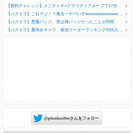
【契約チャレンジ】メニチャオ×クラウディアループで17分安定周回！素直にぶっ壊れです・・・笑【パズドラ】
【パズドラ】これマジ！？過去一ヤバいぞwwwwwwwwwww【新コラボ】
【パズドラ】悪魔バッジ、実は神バッジだったことが判明
【パズドラ】夏休みキャラ、最強リーダーランキングSSS入りｷﾀ━(ﾟ∀ﾟ)━!!
Powered by livedoor 相互RSS
@plusluciferさんをフォロー