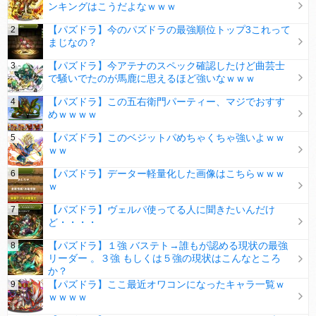
ンキングはこうだよなｗｗｗ
【パズドラ】今のパズドラの最強順位トップ3これって
まじなの？
【パズドラ】今アテナのスペック確認したけど曲芸士
で騒いでたのが馬鹿に思えるほど強いなｗｗｗ
【パズドラ】この五右衛門パーティー、マジでおすす
めｗｗｗｗ
【パズドラ】このベジットパめちゃくちゃ強いよｗｗ
ｗｗ
【パズドラ】データー軽量化した画像はこちらｗｗｗ
ｗ
【パズドラ】ヴェルパ使ってる人に聞きたいんだけ
ど・・・・
【パズドラ】１強 バステト→誰もが認める現状の最強
リーダー 。３強 もしくは５強の現状はこんなところ
か？
【パズドラ】ここ最近オワコンになったキャラ一覧ｗ
ｗｗｗｗ