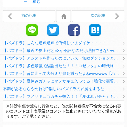
ー 積む
前の記事
次の記事
【パズドラ】こんな過疎過疎で俺悔しいよダイケ・・・・・
【パズドラ】最近の炎上だとEXが不評なのだけ理解できないwwwwwwww
【パズドラ】アシストを作ったのにアシスト無効ダンジョンとか何考えてるのか理解に苦しむwwwww
【パズドラ】多色最強で結論出たな！！「ロゼッタ」の時代終了ｷﾀ━━━━(ﾟ∀ﾟ)━━━━ｯ!!
【パズドラ】昔に比べて大分ミリ残死減ったよねwwwwww【ハジドラ】
【パズドラ】夏休みガチャにマメサキュ入ってる！強化で実質HP5倍になってるぞ
不満があるならやめれば?楽しいパズドラの邪魔をするな
【パズドラ】マメサキュもガチャ投入！！「夏休みガチャ」もギリギリ調整ｷﾀ━━━━(ﾟ∀ﾟ)━━━━ｯ!!【反応まとめ】
【パズドラ】TB・HEARTSの6人は全員分岐進化とアシスト2種あり！HEARTSエンジェルの進化いいな
※誹謗中傷や荒らし行為など、他の閲覧者様が不愉快になる内容
のコメントは非表示及びコメント禁止とさせていただく場合があ
変な所でセーブして詰んだゲーム、貴方にはありますか？
ります。ご了承ください。