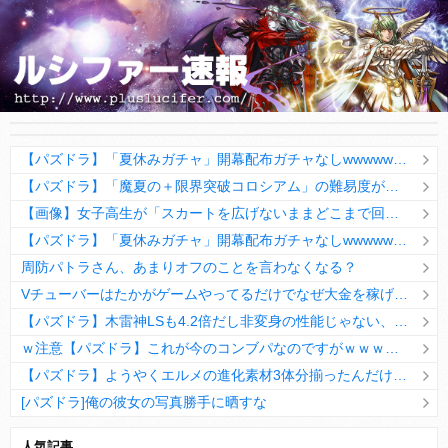
【パズドラ】「夏休みガチャ」開幕配布ガチャなしwwwwwwww
【パズドラ】「魔夏の＋限界突破コロシアム」の難易度がヤバいwwwwwwwww
【画像】女子高生が「スカートを広げないままどこまで回転できるか？」を自由研究の題材にする → 衝撃の結果はこちらｗｗｗｗｗｗ
【パズドラ】「夏休みガチャ」開幕配布ガチャなしwwwwwwww
周防パトラさん、あまりオフのことを言わなくなる？
Vチューバーはたかがゲームやってるだけでなぜ大金を稼げると思っているのか？
【パズドラ】木雷神LSも4.2倍だし非変身の性能じゃない、もう激減もゴミになる時代に
ｗ注意【パズドラ】これが今のコンブパなのですがｗｗｗｗ【翻訳有り】
【パズドラ】ようやくエルメの進化素材3体分揃ったんだけど！
[パズドラ]俺の彼女の写真勝手に晒すな
10日の予定。ゲリラ時間割はぷれドラ、旧西洋覚醒降臨、ヘパドラ。一度きりチャレンジ。降臨はラグオデA、ディオス、セラフィス、デビルラッシュ！
人気記事