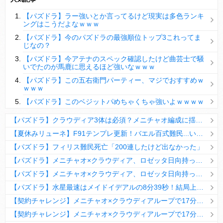
【パズドラ】陣とか覚醒大小の方がええやろか？
【パズドラ】ラー強いとか言ってるけど現実は多色ランキ
ＤｅＮＡ山崎憲晴 左膝靭帯の手術を無事に終了
ングはこうだよなｗｗｗ
【パズドラ】今のパズドラの最強順位トップ3これってま
じなの？
【パズドラ】今アテナのスペック確認したけど曲芸士で騒
いでたのが馬鹿に思えるほど強いなｗｗｗ
Powered by livedoor 相互RSS
【パズドラ】この五右衛門パーティー、マジでおすすめｗ
ｗｗｗ
【パズドラ】このベジットパめちゃくちゃ強いよｗｗｗｗ
【パズドラ】クラウディア3体は必須？メニチャオ編成に揺れる視聴者たちの本音【契約チャレンジ】
【夏休みリューネ】F91テンプレ更新！バエル百式難民...いや全ユーザー必見です！【パズドラ】
【パズドラ】フィリス難民死亡「200連したけど出なかった」
【パズドラ】メニチャオ×クラウディア、ロゼッタ日向持ってない人は揃える価値ありそう？
【パズドラ】メニチャオ×クラウディア、ロゼッタ日向持ってない人は揃える価値ありそう？
【パズドラ】水星最速はメイドイデアルの8分39秒！結局上限値が高いのが最強だな
【契約チャレンジ】メニチャオ×クラウディアループで17分安定周回！素直にぶっ壊れです・・・笑【パズドラ】
【契約チャレンジ】メニチャオ×クラウディアループで17分安定周回！素直にぶっ壊れです・・・笑【パズドラ】