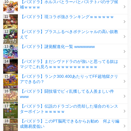
【パズドラ】ホルスパとラーパとバステトパのサブ候
補ｗｗｗｗ
【パズドラ】現コラボ強さランキングｗｗｗｗｗｗ
【パズドラ】プラスふるべきポテンシャルの高い奴教
えて
【パズドラ】謎覚醒進化一覧 wwwwwww
【パズドラ】まだシヴァドラのが強いと思ってる奴は
マジでこれ見ろｗｗｗｗｗｗｗｗｗｗｗｗ
【パズドラ】ランク300.400あたりってFF超地獄クリ
アできるの？
【パズドラ】闘技場でピィ乱獲してる人羨ましい件
www
【パズドラ】伝説のドラゴンの売却した場合のモンス
ターポイントｗｗｗｗｗ
【パズドラ】このPT脳死できるからお勧め 何より編
成難易度低い