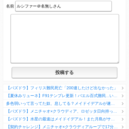
名前
Powered by livedoor 相互RSS
【パズドラ】フィリス難民死亡「200連したけど出なかった」
【夏休みリューネ】F91テンプレ更新！バエル百式難民...いや全ユーザー必見です！【パズドラ】
多色弱いって言ってた奴、息してる？メイドイデアルが遂に頂点へ
【パズドラ】メニチャオ×クラウディア、ロゼッタ日向持ってない人は揃える価値ありそう？
【パズドラ】水星の最速はメイドイデアル！また月島がサブに入ってる
【契約チャレンジ】メニチャオ×クラウディアループで17分安定周回！素直にぶっ壊れです・・・笑【パズドラ】