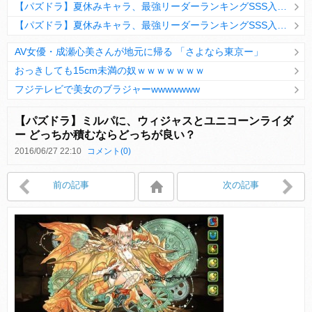
【パズドラ】夏休みキャラ、最強リーダーランキングSSS入りｷﾀ━(ﾟ∀ﾟ)━!!
【パズドラ】夏休みキャラ、最強リーダーランキングSSS入りｷﾀ━(ﾟ∀ﾟ)━!!
AV女優・成瀬心美さんが地元に帰る 「さよなら東京ー」
おっきしても15cm未満の奴ｗｗｗｗｗｗｗ
フジテレビで美女のブラジャーwwwwwww
Powered by livedoor 相互RSS
【パズドラ】ミルパに、ウィジャスとユニコーンライダ
ー どっちか積むならどっちが良い？
2016/06/27 22:10
コメント(0)
Powered by livedoor 相互RSS
前の記事
次の記事