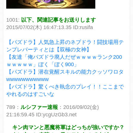
1001:
以下、関連記事をお送りします
2015/07/02(木) 16:47:13.35 ID:rusifa
【パズドラ】人気急上昇のネプドラ！闘技場用テ
ンプレパーティとは【双極の女神】
【友達「俺パズドラ廃人だぜｗｗｗｗランク200
ｗｗｗｗｗ」ぼく「ぼく900」
【パズドラ】潜在覚醒スキルの能力クッソワロタ
wwwwwwwwwww
【パズドラ】驚くべき執念のプレイ！！ここまで
やれるのはすごいな
789：
ルシファー速報
：2016/09/02(金)
21:16:59.45 ID:ycgUzGb3.net
キン肉マンと悪魔将軍はどっちが強いですか？