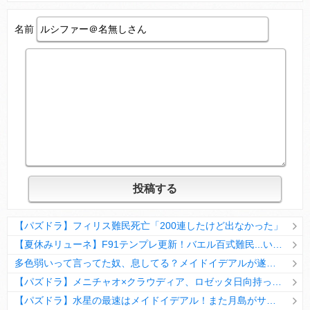
名前
【パズドラ】フィリス難民死亡「200連したけど出なかった」
【夏休みリューネ】F91テンプレ更新！バエル百式難民...いや全ユーザー必見です！【パズドラ】
多色弱いって言ってた奴、息してる？メイドイデアルが遂に頂点へ
【パズドラ】メニチャオ×クラウディア、ロゼッタ日向持ってない人は揃える価値ありそう？
【パズドラ】水星の最速はメイドイデアル！また月島がサブに入ってる