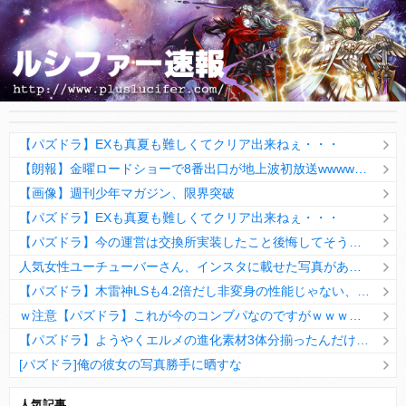
【パズドラ】EXも真夏も難しくてクリア出来ねぇ・・・
【朗報】金曜ロードショーで8番出口が地上波初放送wwwwwwwww
【画像】週刊少年マガジン、限界突破
【パズドラ】EXも真夏も難しくてクリア出来ねぇ・・・
【パズドラ】今の運営は交換所実装したこと後悔してそうだなwwwww
人気女性ユーチューバーさん、インスタに載せた写真があまりにも「やりすぎ」と話題にｗｗｗｗｗ
【パズドラ】木雷神LSも4.2倍だし非変身の性能じゃない、もう激減もゴミになる時代に
ｗ注意【パズドラ】これが今のコンブパなのですがｗｗｗｗ【翻訳有り】
【パズドラ】ようやくエルメの進化素材3体分揃ったんだけど！
[パズドラ]俺の彼女の写真勝手に晒すな
10日の予定。ゲリラ時間割はぷれドラ、旧西洋覚醒降臨、ヘパドラ。一度きりチャレンジ。降臨はラグオデA、ディオス、セラフィス、デビルラッシュ！
人気記事