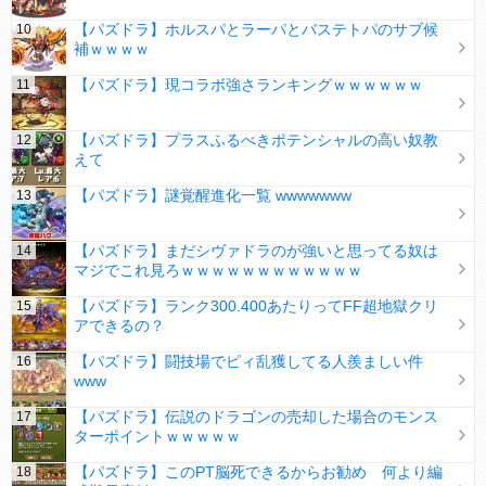
【パズドラ】ホルスパとラーパとバステトパのサブ候
補ｗｗｗｗ
【パズドラ】現コラボ強さランキングｗｗｗｗｗｗ
【パズドラ】プラスふるべきポテンシャルの高い奴教
えて
【パズドラ】謎覚醒進化一覧 wwwwwww
【パズドラ】まだシヴァドラのが強いと思ってる奴は
マジでこれ見ろｗｗｗｗｗｗｗｗｗｗｗｗ
【パズドラ】ランク300.400あたりってFF超地獄クリ
アできるの？
【パズドラ】闘技場でピィ乱獲してる人羨ましい件
www
【パズドラ】伝説のドラゴンの売却した場合のモンス
ターポイントｗｗｗｗｗ
【パズドラ】このPT脳死できるからお勧め 何より編