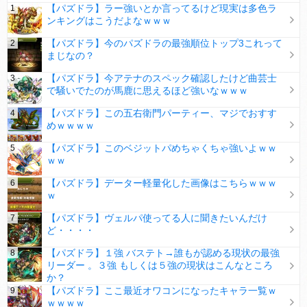
【パズドラ】ラー強いとか言ってるけど現実は多色ラ
ンキングはこうだよなｗｗｗ
【パズドラ】今のパズドラの最強順位トップ3これって
まじなの？
【パズドラ】今アテナのスペック確認したけど曲芸士
で騒いでたのが馬鹿に思えるほど強いなｗｗｗ
【パズドラ】この五右衛門パーティー、マジでおすす
めｗｗｗｗ
【パズドラ】このベジットパめちゃくちゃ強いよｗｗ
ｗｗ
【パズドラ】データー軽量化した画像はこちらｗｗｗ
ｗ
【パズドラ】ヴェルパ使ってる人に聞きたいんだけ
ど・・・・
【パズドラ】１強 バステト→誰もが認める現状の最強
リーダー 。３強 もしくは５強の現状はこんなところ
か？
【パズドラ】ここ最近オワコンになったキャラ一覧ｗ
ｗｗｗｗ