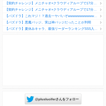
【契約チャレンジ】メニチャオ×クラウディアループで17分安定周回！素直にぶっ壊れです・・・笑【パズドラ】
【契約チャレンジ】メニチャオ×クラウディアループで17分安定周回！素直にぶっ壊れです・・・笑【パズドラ】
【パズドラ】これマジ！？過去一ヤバいぞwwwwwwwwwww【新コラボ】
【パズドラ】悪魔バッジ、実は神バッジだったことが判明
【パズドラ】夏休みキャラ、最強リーダーランキングSSS入りｷﾀ━(ﾟ∀ﾟ)━!!
Powered by livedoor 相互RSS
@plusluciferさんをフォロー