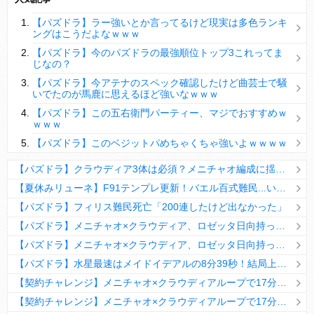
【パズドラ】陣とか覚醒大小の方がええやろか？
【パズドラ】ラー強いとか言ってるけど現実は多色ランキ
ＤｅＮＡ山崎憲晴 左膝靭帯の手術を無事に終了
ングはこうだよなｗｗｗ
【パズドラ】今のパズドラの最強順位トップ3これってま
じなの？
【パズドラ】今アテナのスペック確認したけど曲芸士で騒
いでたのが馬鹿に思えるほど強いなｗｗｗ
Powered by livedoor 相互RSS
【パズドラ】この五右衛門パーティー、マジでおすすめｗ
ｗｗｗ
【パズドラ】このベジットパめちゃくちゃ強いよｗｗｗｗ
【パズドラ】クラウディア3体は必須？メニチャオ編成に揺れる視聴者たちの本音【契約チャレンジ】
【夏休みリューネ】F91テンプレ更新！バエル百式難民...いや全ユーザー必見です！【パズドラ】
【パズドラ】フィリス難民死亡「200連したけど出なかった」
【パズドラ】メニチャオ×クラウディア、ロゼッタ日向持ってない人は揃える価値ありそう？
【パズドラ】メニチャオ×クラウディア、ロゼッタ日向持ってない人は揃える価値ありそう？
【パズドラ】水星最速はメイドイデアルの8分39秒！結局上限値が高いのが最強だな
【契約チャレンジ】メニチャオ×クラウディアループで17分安定周回！素直にぶっ壊れです・・・笑【パズドラ】
【契約チャレンジ】メニチャオ×クラウディアループで17分安定周回！素直にぶっ壊れです・・・笑【パズドラ】