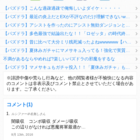
【パズドラ】こんな過疎過疎で俺悔しいよダイケ・・・・・
【パズドラ】最近の炎上だとEXが不評なのだけ理解できないwwwwwwww
【パズドラ】アシストを作ったのにアシスト無効ダンジョンとか何考えてるのか理解に苦しむwwwww
【パズドラ】多色最強で結論出たな！！「ロゼッタ」の時代終了ｷﾀ━━━━(ﾟ∀ﾟ)━━━━ｯ!!
【パズドラ】昔に比べて大分ミリ残死減ったよねwwwwww【ハジドラ】
【パズドラ】夏休みガチャにマメサキュ入ってる！強化で実質HP5倍になってるぞ
不満があるならやめれば?楽しいパズドラの邪魔をするな
【パズドラ】マメサキュもガチャ投入！！「夏休みガチャ」もギリギリ調整ｷﾀ━━━━(ﾟ∀ﾟ)━━━━ｯ!!【反応まとめ】
【パズドラ】TB・HEARTSの6人は全員分岐進化とアシスト2種あり！HEARTSエンジェルの進化いいな
※誹謗中傷や荒らし行為など、他の閲覧者様が不愉快になる内容
のコメントは非表示及びコメント禁止とさせていただく場合があ
変な所でセーブして詰んだゲーム、貴方にはありますか？
ります。ご了承ください。
コメント
(1)
ルシファー＠名無しさん
Powered by livedoor 相互RSS
闇吸収 コンボ吸収 ダメージ吸収
この辺りがなければ悪魔将軍最適か…
9月 13th, 2016