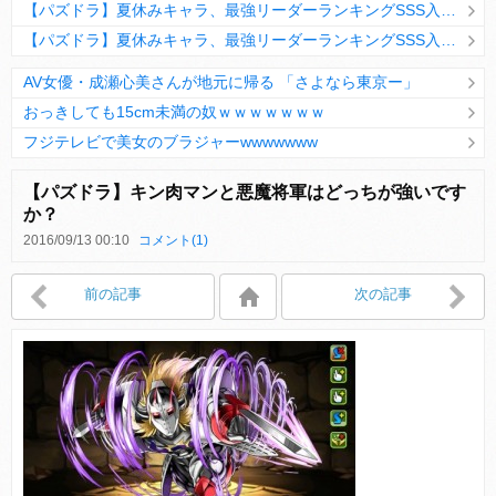
【パズドラ】夏休みキャラ、最強リーダーランキングSSS入りｷﾀ━(ﾟ∀ﾟ)━!!
【パズドラ】夏休みキャラ、最強リーダーランキングSSS入りｷﾀ━(ﾟ∀ﾟ)━!!
AV女優・成瀬心美さんが地元に帰る 「さよなら東京ー」
おっきしても15cm未満の奴ｗｗｗｗｗｗｗ
フジテレビで美女のブラジャーwwwwwww
Powered by livedoor 相互RSS
【パズドラ】キン肉マンと悪魔将軍はどっちが強いです
か？
2016/09/13 00:10
コメント(1)
Powered by livedoor 相互RSS
前の記事
次の記事