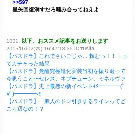
>>597
星矢回復消すだろ噛み合ってねえよ
1001:
以下、おススメ記事をお送りします
2015/07/02(木) 16:47:13.35 ID:rusifa
【パズドラ】これでさいごじゃ… 頼むっ！！！っ
てガチャった結果
【パズドラ】覚醒究極進化実装当初を振り返って
今思うこと〜セレス、ネプチューン、ミネルヴァ
【パズドラ】史上最悪の新イベントｷﾀ━━━━(ﾟ
∀ﾟ)━━━━ｯ!!
【パズドラ】一般人のドン引きするラインってど
こら辺なの！？