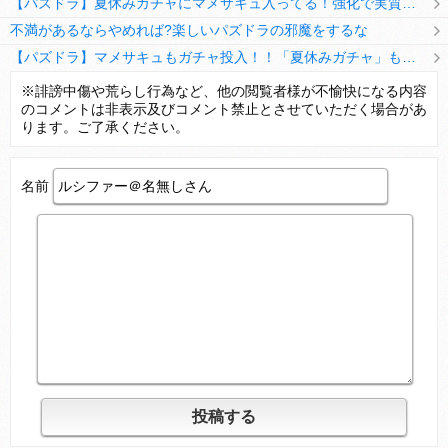
【パズドラ】夏休みガチャにマメサキュ入ってる！強化で実質HP5倍になってるぞ
不満があるならやめれば?楽しいパズドラの邪魔をするな
【パズドラ】マメサキュもガチャ投入！！「夏休みガチャ」もギリギリ調整ｷﾀ━━━━(ﾟ∀ﾟ)━━━━ｯ!!【反応まとめ】
【パズドラ】TB・HEARTSの6人は全員分岐進化とアシスト2種あり！HEARTSエンジェルの進化いいな
※誹謗中傷や荒らし行為など、他の閲覧者様が不愉快になる内容
のコメントは非表示及びコメント禁止とさせていただく場合があ
変な所でセーブして詰んだゲーム、貴方にはありますか？
ります。ご了承ください。
名前
Powered by livedoor 相互RSS