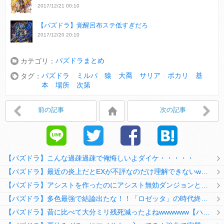
2017/12/21 00:10
【パズドラ】覚醒呂布ステ低すぎだろ
2017/12/20 20:10
パズドラまとめ
カテゴリ：
パズドラ ミルパ 猿 大喬 サリア ポカリ 基
タグ：
本 場所 次第
前の記事
次の記事
【パズドラ】こんな過疎過疎で俺悔しいよダイケ・・・・・
【パズドラ】最近の炎上だとEXが不評なのだけ理解できないwwwwwwww
【パズドラ】アシストを作ったのにアシスト無効ダンジョンとか何考えてるのか理解に苦しむwwwww
【パズドラ】多色最強で結論出たな！！「ロゼッタ」の時代終了ｷﾀ━━━━(ﾟ∀ﾟ)━━━━ｯ!!
【パズドラ】昔に比べて大分ミリ残死減ったよねwwwwww【ハジドラ】