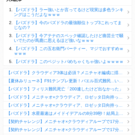
【パズドラ】陣とか覚醒大小の方がええやろか？
【パズドラ】ラー強いとか言ってるけど現実は多色ランキ
ＤｅＮＡ山崎憲晴 左膝靭帯の手術を無事に終了
ングはこうだよなｗｗｗ
【パズドラ】今のパズドラの最強順位トップ3これってま
じなの？
【パズドラ】今アテナのスペック確認したけど曲芸士で騒
いでたのが馬鹿に思えるほど強いなｗｗｗ
Powered by livedoor 相互RSS
【パズドラ】この五右衛門パーティー、マジでおすすめｗ
ｗｗｗ
【パズドラ】このベジットパめちゃくちゃ強いよｗｗｗｗ
【パズドラ】クラウディア3体は必須？メニチャオ編成に揺れる視聴者たちの本音【契約チャレンジ】
【夏休みリューネ】F91テンプレ更新！バエル百式難民...いや全ユーザー必見です！【パズドラ】
【パズドラ】フィリス難民死亡「200連したけど出なかった」
【パズドラ】メニチャオ×クラウディア、ロゼッタ日向持ってない人は揃える価値ありそう？
【パズドラ】メニチャオ×クラウディア、ロゼッタ日向持ってない人は揃える価値ありそう？
【パズドラ】水星最速はメイドイデアルの8分39秒！結局上限値が高いのが最強だな
【契約チャレンジ】メニチャオ×クラウディアループで17分安定周回！素直にぶっ壊れです・・・笑【パズドラ】
【契約チャレンジ】メニチャオ×クラウディアループで17分安定周回！素直にぶっ壊れです・・・笑【パズドラ】