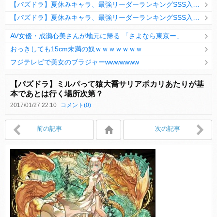
【パズドラ】夏休みキャラ、最強リーダーランキングSSS入りｷﾀ━(ﾟ∀ﾟ)━!!
【パズドラ】夏休みキャラ、最強リーダーランキングSSS入りｷﾀ━(ﾟ∀ﾟ)━!!
AV女優・成瀬心美さんが地元に帰る 「さよなら東京ー」
おっきしても15cm未満の奴ｗｗｗｗｗｗｗ
フジテレビで美女のブラジャーwwwwwww
Powered by livedoor 相互RSS
【パズドラ】ミルパって猿大喬サリアポカリあたりが基
本であとは行く場所次第？
2017/01/27 22:10
コメント(0)
Powered by livedoor 相互RSS
前の記事
次の記事