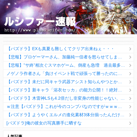
【パズドラ】EXも真夏も難しくてクリア出来ねぇ・・・
【悲報】プロゲーマーさん、加藤純一信者を怒らせてしまった結果、好き嫌い5位にwwwwwwww
【悲報】”サ終”相次ぐスマホゲーム、倒産も急増 過去最多ペースで推移
ノゲノラ作者さん「負けイベント戦で頑張って勝ったのに負けた扱いにされるやつ、近年のゲームにもまだ存在してるの？」
【パズドラ】未だに同キャラ武器アシスト知らんやつとかいるのかwwww
【パズドラ】新キャラ「浴衣セッカ」の能力公開！！絶対確定枠だろこれwwwww【評価まとめ】
【パズドラ】木雷神LSも4.2倍だし非変身の性能じゃない、もう激減もゴミになる時代に
ｗ注意【パズドラ】これが今のコンブパなのですがｗｗｗｗ【翻訳有り】
【パズドラ】ようやくエルメの進化素材3体分揃ったんだけど！
[パズドラ]俺の彼女の写真勝手に晒すな
10日の予定。ゲリラ時間割はぷれドラ、旧西洋覚醒降臨、ヘパドラ。一度きりチャレンジ。降臨はラグオデA、ディオス、セラフィス、デビルラッシュ！
人気記事