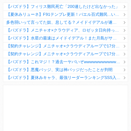
【パズドラ】フィリス難民死亡「200連したけど出なかった」
【夏休みリューネ】F91テンプレ更新！バエル百式難民...いや全ユーザー必見です！【パズドラ】
多色弱いって言ってた奴、息してる？メイドイデアルが遂に頂点へ
【パズドラ】メニチャオ×クラウディア、ロゼッタ日向持ってない人は揃える価値ありそう？
【パズドラ】水星の最速はメイドイデアル！また月島がサブに入ってる
【契約チャレンジ】メニチャオ×クラウディアループで17分安定周回！素直にぶっ壊れです・・・笑【パズドラ】
【契約チャレンジ】メニチャオ×クラウディアループで17分安定周回！素直にぶっ壊れです・・・笑【パズドラ】
【パズドラ】これマジ！？過去一ヤバいぞwwwwwwwwwww【新コラボ】
【パズドラ】悪魔バッジ、実は神バッジだったことが判明
【パズドラ】夏休みキャラ、最強リーダーランキングSSS入りｷﾀ━(ﾟ∀ﾟ)━!!
Powered by livedoor 相互RSS