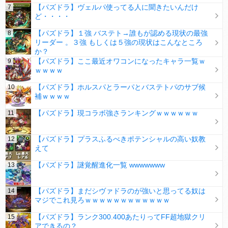
【パズドラ】ヴェルパ使ってる人に聞きたいんだけ
ど・・・・
【パズドラ】１強 バステト→誰もが認める現状の最強
リーダー 。３強 もしくは５強の現状はこんなところ
か？
【パズドラ】ここ最近オワコンになったキャラ一覧ｗ
ｗｗｗｗ
【パズドラ】ホルスパとラーパとバステトパのサブ候
補ｗｗｗｗ
【パズドラ】現コラボ強さランキングｗｗｗｗｗｗ
【パズドラ】プラスふるべきポテンシャルの高い奴教
えて
【パズドラ】謎覚醒進化一覧 wwwwwww
【パズドラ】まだシヴァドラのが強いと思ってる奴は
マジでこれ見ろｗｗｗｗｗｗｗｗｗｗｗｗ
【パズドラ】ランク300.400あたりってFF超地獄クリ
アできるの？