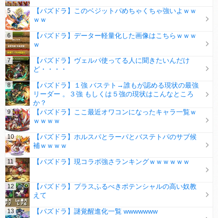
【パズドラ】このベジットパめちゃくちゃ強いよｗｗ
ｗｗ
【パズドラ】データー軽量化した画像はこちらｗｗｗ
ｗ
【パズドラ】ヴェルパ使ってる人に聞きたいんだけ
ど・・・・
【パズドラ】１強 バステト→誰もが認める現状の最強
リーダー 。３強 もしくは５強の現状はこんなところ
か？
【パズドラ】ここ最近オワコンになったキャラ一覧ｗ
ｗｗｗｗ
【パズドラ】ホルスパとラーパとバステトパのサブ候
補ｗｗｗｗ
【パズドラ】現コラボ強さランキングｗｗｗｗｗｗ
【パズドラ】プラスふるべきポテンシャルの高い奴教
えて
【パズドラ】謎覚醒進化一覧 wwwwwww