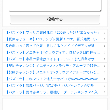
【パズドラ】フィリス難民死亡「200連したけど出なかった」
【夏休みリューネ】F91テンプレ更新！バエル百式難民...いや全ユーザー必見です！【パズドラ】
多色弱いって言ってた奴、息してる？メイドイデアルが遂に頂点へ
【パズドラ】メニチャオ×クラウディア、ロゼッタ日向持ってない人は揃える価値ありそう？
【パズドラ】水星の最速はメイドイデアル！また月島がサブに入ってる
【契約チャレンジ】メニチャオ×クラウディアループで17分安定周回！素直にぶっ壊れです・・・笑【パズドラ】
【契約チャレンジ】メニチャオ×クラウディアループで17分安定周回！素直にぶっ壊れです・・・笑【パズドラ】
【パズドラ】これマジ！？過去一ヤバいぞwwwwwwwwwww【新コラボ】
【パズドラ】悪魔バッジ、実は神バッジだったことが判明
【パズドラ】夏休みキャラ、最強リーダーランキングSSS入りｷﾀ━(ﾟ∀ﾟ)━!!