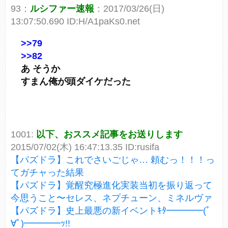
93：
ルシファー速報
：2017/03/26(日)
13:07:50.690 ID:H/A1paKs0.net
>>79
>>82
あ そうか
すまん俺が頭ダイケだった
1001:
以下、おススメ記事をお送りします
2015/07/02(木) 16:47:13.35 ID:rusifa
【パズドラ】これでさいごじゃ… 頼むっ！！！っ
てガチャった結果
【パズドラ】覚醒究極進化実装当初を振り返って
今思うこと〜セレス、ネプチューン、ミネルヴァ
【パズドラ】史上最悪の新イベントｷﾀ━━━━(ﾟ
∀ﾟ)━━━━ｯ!!