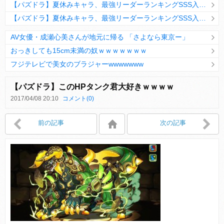
【パズドラ】夏休みキャラ、最強リーダーランキングSSS入りｷﾀ━(ﾟ∀ﾟ)━!!
【パズドラ】夏休みキャラ、最強リーダーランキングSSS入りｷﾀ━(ﾟ∀ﾟ)━!!
AV女優・成瀬心美さんが地元に帰る 「さよなら東京ー」
おっきしても15cm未満の奴ｗｗｗｗｗｗｗ
フジテレビで美女のブラジャーwwwwwww
Powered by livedoor 相互RSS
【パズドラ】このHPタンク君大好きｗｗｗｗ
2017/04/08 20:10
コメント(0)
Powered by livedoor 相互RSS
前の記事
次の記事