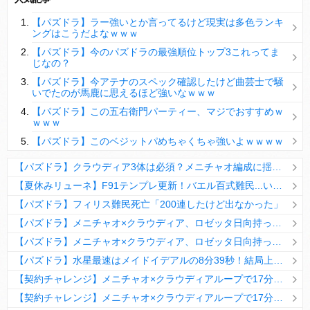
【パズドラ】陣とか覚醒大小の方がええやろか？
【パズドラ】ラー強いとか言ってるけど現実は多色ランキ
ＤｅＮＡ山崎憲晴 左膝靭帯の手術を無事に終了
ングはこうだよなｗｗｗ
【パズドラ】今のパズドラの最強順位トップ3これってま
じなの？
【パズドラ】今アテナのスペック確認したけど曲芸士で騒
いでたのが馬鹿に思えるほど強いなｗｗｗ
Powered by livedoor 相互RSS
【パズドラ】この五右衛門パーティー、マジでおすすめｗ
ｗｗｗ
【パズドラ】このベジットパめちゃくちゃ強いよｗｗｗｗ
【パズドラ】クラウディア3体は必須？メニチャオ編成に揺れる視聴者たちの本音【契約チャレンジ】
【夏休みリューネ】F91テンプレ更新！バエル百式難民...いや全ユーザー必見です！【パズドラ】
【パズドラ】フィリス難民死亡「200連したけど出なかった」
【パズドラ】メニチャオ×クラウディア、ロゼッタ日向持ってない人は揃える価値ありそう？
【パズドラ】メニチャオ×クラウディア、ロゼッタ日向持ってない人は揃える価値ありそう？
【パズドラ】水星最速はメイドイデアルの8分39秒！結局上限値が高いのが最強だな
【契約チャレンジ】メニチャオ×クラウディアループで17分安定周回！素直にぶっ壊れです・・・笑【パズドラ】
【契約チャレンジ】メニチャオ×クラウディアループで17分安定周回！素直にぶっ壊れです・・・笑【パズドラ】