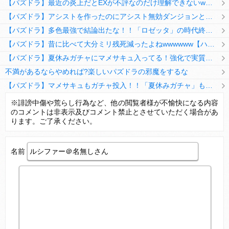
【パズドラ】最近の炎上だとEXが不評なのだけ理解できないwwwwwwww
【パズドラ】アシストを作ったのにアシスト無効ダンジョンとか何考えてるのか理解に苦しむwwwww
【パズドラ】多色最強で結論出たな！！「ロゼッタ」の時代終了ｷﾀ━━━━(ﾟ∀ﾟ)━━━━ｯ!!
【パズドラ】昔に比べて大分ミリ残死減ったよねwwwwww【ハジドラ】
【パズドラ】夏休みガチャにマメサキュ入ってる！強化で実質HP5倍になってるぞ
不満があるならやめれば?楽しいパズドラの邪魔をするな
【パズドラ】マメサキュもガチャ投入！！「夏休みガチャ」もギリギリ調整ｷﾀ━━━━(ﾟ∀ﾟ)━━━━ｯ!!【反応まとめ】
【パズドラ】TB・HEARTSの6人は全員分岐進化とアシスト2種あり！HEARTSエンジェルの進化いいな
※誹謗中傷や荒らし行為など、他の閲覧者様が不愉快になる内容
のコメントは非表示及びコメント禁止とさせていただく場合があ
変な所でセーブして詰んだゲーム、貴方にはありますか？
ります。ご了承ください。
名前
Powered by livedoor 相互RSS