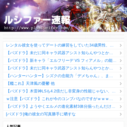
レンタル彼女を使ってデートの練習をしていた34歳男性、とあることに気づいて絶望してしまう。
【パズドラ】未だに同キャラ武器アシスト知らんやつとかいるのかwwww
【パズドラ】新キャラ「エルフリーデ VS フィアメル」の能力公開！！こういうシンプルに強いのは久々だwwwww【評価まとめ】
【パズドラ】未だに同キャラ武器アシスト知らんやつとかいるのかwwww
【ハンターハンター】シズクの念能力「デメちゃん」、まさかの具現化系だったｗｗｗｗ
【艦これ】天津風の憂鬱 他
【パズドラ】木雷神LSも4.2倍だし非変身の性能じゃない、もう激減もゴミになる時代に
ｗ注意【パズドラ】これが今のコンブパなのですがｗｗｗｗ【翻訳有り】
【パズドラ】ようやくエルメの進化素材3体分揃ったんだけど！
[パズドラ]俺の彼女の写真勝手に晒すな
10日の予定。ゲリラ時間割はぷれドラ、旧西洋覚醒降臨、ヘパドラ。一度きりチャレンジ。降臨はラグオデA、ディオス、セラフィス、デビルラッシュ！
人気記事