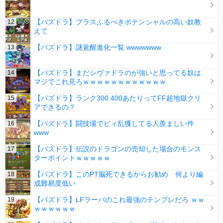
【パズドラ】プラスふるべきポテンシャルの高い奴教
えて
【パズドラ】謎覚醒進化一覧 wwwwwww
【パズドラ】まだシヴァドラのが強いと思ってる奴は
マジでこれ見ろｗｗｗｗｗｗｗｗｗｗｗｗ
【パズドラ】ランク300.400あたりってFF超地獄クリ
アできるの？
【パズドラ】闘技場でピィ乱獲してる人羨ましい件
www
【パズドラ】伝説のドラゴンの売却した場合のモンス
ターポイントｗｗｗｗｗ
【パズドラ】このPT脳死できるからお勧め 何より編
成難易度低い
【パズドラ】LFラーパのこれ最強のテンプレだろ ｗｗ
ｗｗｗｗｗｗ