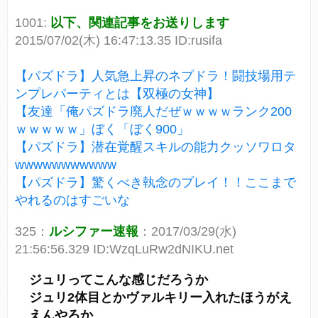
1001:
以下、関連記事をお送りします
2015/07/02(木) 16:47:13.35 ID:rusifa
【パズドラ】人気急上昇のネプドラ！闘技場用テ
ンプレパーティとは【双極の女神】
【友達「俺パズドラ廃人だぜｗｗｗｗランク200
ｗｗｗｗｗ」ぼく「ぼく900」
【パズドラ】潜在覚醒スキルの能力クッソワロタ
wwwwwwwwwww
【パズドラ】驚くべき執念のプレイ！！ここまで
やれるのはすごいな
325：
ルシファー速報
：2017/03/29(水)
21:56:56.329 ID:WzqLuRw2dNIKU.net
ジュリってこんな感じだろうか
ジュリ2体目とかヴァルキリー入れたほうがえ
えんやろか