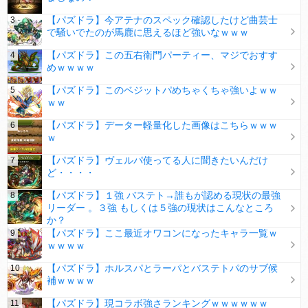
【パズドラ】今アテナのスペック確認したけど曲芸士
で騒いでたのが馬鹿に思えるほど強いなｗｗｗ
【パズドラ】この五右衛門パーティー、マジでおすす
めｗｗｗｗ
【パズドラ】このベジットパめちゃくちゃ強いよｗｗ
ｗｗ
【パズドラ】データー軽量化した画像はこちらｗｗｗ
ｗ
【パズドラ】ヴェルパ使ってる人に聞きたいんだけ
ど・・・・
【パズドラ】１強 バステト→誰もが認める現状の最強
リーダー 。３強 もしくは５強の現状はこんなところ
か？
【パズドラ】ここ最近オワコンになったキャラ一覧ｗ
ｗｗｗｗ
【パズドラ】ホルスパとラーパとバステトパのサブ候
補ｗｗｗｗ
【パズドラ】現コラボ強さランキングｗｗｗｗｗｗ