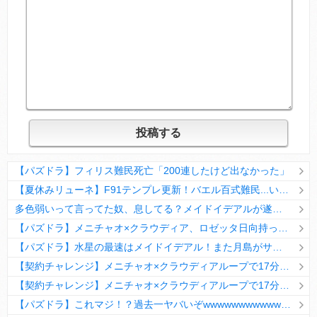
【パズドラ】フィリス難民死亡「200連したけど出なかった」
【夏休みリューネ】F91テンプレ更新！バエル百式難民...いや全ユーザー必見です！【パズドラ】
多色弱いって言ってた奴、息してる？メイドイデアルが遂に頂点へ
【パズドラ】メニチャオ×クラウディア、ロゼッタ日向持ってない人は揃える価値ありそう？
【パズドラ】水星の最速はメイドイデアル！また月島がサブに入ってる
【契約チャレンジ】メニチャオ×クラウディアループで17分安定周回！素直にぶっ壊れです・・・笑【パズドラ】
【契約チャレンジ】メニチャオ×クラウディアループで17分安定周回！素直にぶっ壊れです・・・笑【パズドラ】
【パズドラ】これマジ！？過去一ヤバいぞwwwwwwwwwww【新コラボ】