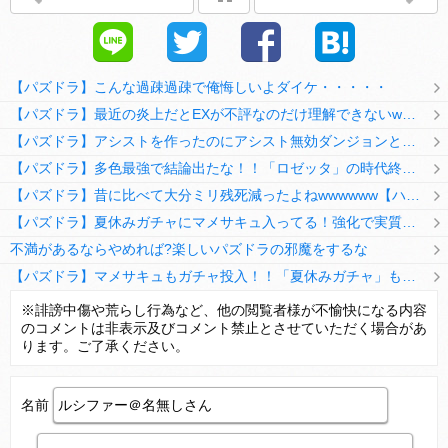
【パズドラ】こんな過疎過疎で俺悔しいよダイケ・・・・・
【パズドラ】最近の炎上だとEXが不評なのだけ理解できないwwwwwwww
【パズドラ】アシストを作ったのにアシスト無効ダンジョンとか何考えてるのか理解に苦しむwwwww
【パズドラ】多色最強で結論出たな！！「ロゼッタ」の時代終了ｷﾀ━━━━(ﾟ∀ﾟ)━━━━ｯ!!
【パズドラ】昔に比べて大分ミリ残死減ったよねwwwwww【ハジドラ】
【パズドラ】夏休みガチャにマメサキュ入ってる！強化で実質HP5倍になってるぞ
不満があるならやめれば?楽しいパズドラの邪魔をするな
【パズドラ】マメサキュもガチャ投入！！「夏休みガチャ」もギリギリ調整ｷﾀ━━━━(ﾟ∀ﾟ)━━━━ｯ!!【反応まとめ】
【パズドラ】TB・HEARTSの6人は全員分岐進化とアシスト2種あり！HEARTSエンジェルの進化いいな
※誹謗中傷や荒らし行為など、他の閲覧者様が不愉快になる内容
のコメントは非表示及びコメント禁止とさせていただく場合があ
変な所でセーブして詰んだゲーム、貴方にはありますか？
ります。ご了承ください。
名前
Powered by livedoor 相互RSS