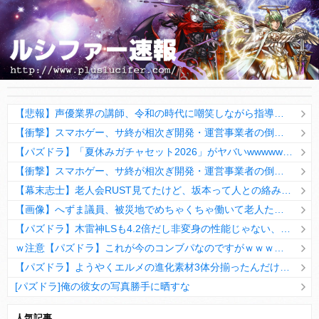
【悲報】声優業界の講師、令和の時代に嘲笑しながら指導をしてくるらしい・・・
【衝撃】スマホゲー、サ終が相次ぎ開発・運営事業者の倒産が急増 完全にオワコンか
【パズドラ】「夏休みガチャセット2026」がヤバいwwwwwwww【反応まとめ】
【衝撃】スマホゲー、サ終が相次ぎ開発・運営事業者の倒産が急増 完全にオワコンか
【幕末志士】老人会RUST見てたけど、坂本って人との絡み方下手だよな
【画像】へずま議員、被災地でめちゃくちゃ働いて老人たちを笑顔にしてしまうwwwwwwwwwwwwwwww
【パズドラ】木雷神LSも4.2倍だし非変身の性能じゃない、もう激減もゴミになる時代に
ｗ注意【パズドラ】これが今のコンブパなのですがｗｗｗｗ【翻訳有り】
【パズドラ】ようやくエルメの進化素材3体分揃ったんだけど！
[パズドラ]俺の彼女の写真勝手に晒すな
10日の予定。ゲリラ時間割はぷれドラ、旧西洋覚醒降臨、ヘパドラ。一度きりチャレンジ。降臨はラグオデA、ディオス、セラフィス、デビルラッシュ！
人気記事