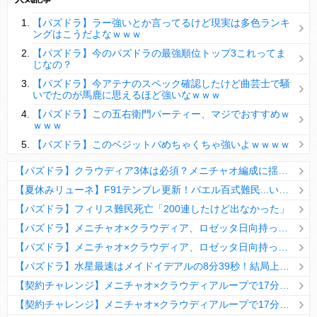
【パズドラ】陣とか覚醒大小の方がええやろか？
【パズドラ】ラー強いとか言ってるけど現実は多色ランキ
ＤｅＮＡ山崎憲晴 左膝靭帯の手術を無事に終了
ングはこうだよなｗｗｗ
【パズドラ】今のパズドラの最強順位トップ3これってま
じなの？
【パズドラ】今アテナのスペック確認したけど曲芸士で騒
いでたのが馬鹿に思えるほど強いなｗｗｗ
Powered by livedoor 相互RSS
【パズドラ】この五右衛門パーティー、マジでおすすめｗ
ｗｗｗ
【パズドラ】このベジットパめちゃくちゃ強いよｗｗｗｗ
【パズドラ】クラウディア3体は必須？メニチャオ編成に揺れる視聴者たちの本音【契約チャレンジ】
【夏休みリューネ】F91テンプレ更新！バエル百式難民...いや全ユーザー必見です！【パズドラ】
【パズドラ】フィリス難民死亡「200連したけど出なかった」
【パズドラ】メニチャオ×クラウディア、ロゼッタ日向持ってない人は揃える価値ありそう？
【パズドラ】メニチャオ×クラウディア、ロゼッタ日向持ってない人は揃える価値ありそう？
【パズドラ】水星最速はメイドイデアルの8分39秒！結局上限値が高いのが最強だな
【契約チャレンジ】メニチャオ×クラウディアループで17分安定周回！素直にぶっ壊れです・・・笑【パズドラ】
【契約チャレンジ】メニチャオ×クラウディアループで17分安定周回！素直にぶっ壊れです・・・笑【パズドラ】