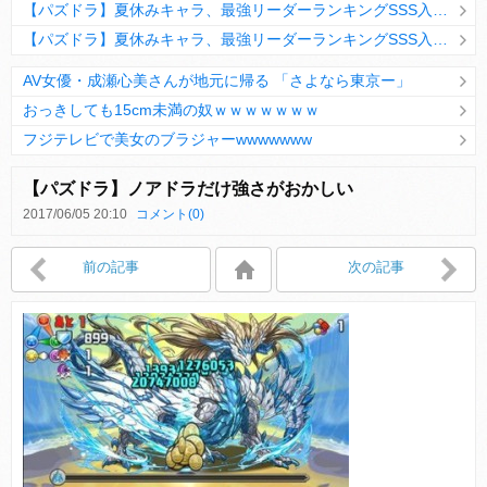
【パズドラ】夏休みキャラ、最強リーダーランキングSSS入りｷﾀ━(ﾟ∀ﾟ)━!!
【パズドラ】夏休みキャラ、最強リーダーランキングSSS入りｷﾀ━(ﾟ∀ﾟ)━!!
AV女優・成瀬心美さんが地元に帰る 「さよなら東京ー」
おっきしても15cm未満の奴ｗｗｗｗｗｗｗ
フジテレビで美女のブラジャーwwwwwww
Powered by livedoor 相互RSS
【パズドラ】ノアドラだけ強さがおかしい
2017/06/05 20:10
コメント(0)
Powered by livedoor 相互RSS
前の記事
次の記事