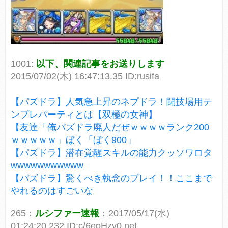
1001:
以下、関連記事をお送りします
2015/07/02(木) 16:47:13.35 ID:rusifa
【パズドラ】人気急上昇のネプドラ！闘技場用テ
ンプレパーティとは【双極の女神】
【友達「俺パズドラ廃人だぜｗｗｗｗランク200
ｗｗｗｗｗ」ぼく「ぼく900」
【パズドラ】潜在覚醒スキルの能力クッソワロタ
wwwwwwwwwww
【パズドラ】驚くべき執念のプレイ！！ここまで
やれるのはすごいな
265：
ルシファー速報
：2017/05/17(水)
01:24:20.232 ID:c/6epHzy0.net