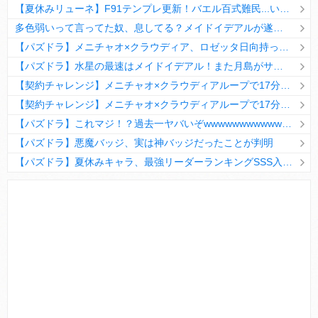
【夏休みリューネ】F91テンプレ更新！バエル百式難民...いや全ユーザー必見です！【パズドラ】
多色弱いって言ってた奴、息してる？メイドイデアルが遂に頂点へ
【パズドラ】メニチャオ×クラウディア、ロゼッタ日向持ってない人は揃える価値ありそう？
【パズドラ】水星の最速はメイドイデアル！また月島がサブに入ってる
【契約チャレンジ】メニチャオ×クラウディアループで17分安定周回！素直にぶっ壊れです・・・笑【パズドラ】
【契約チャレンジ】メニチャオ×クラウディアループで17分安定周回！素直にぶっ壊れです・・・笑【パズドラ】
【パズドラ】これマジ！？過去一ヤバいぞwwwwwwwwwww【新コラボ】
【パズドラ】悪魔バッジ、実は神バッジだったことが判明
【パズドラ】夏休みキャラ、最強リーダーランキングSSS入りｷﾀ━(ﾟ∀ﾟ)━!!
Powered by livedoor 相互RSS