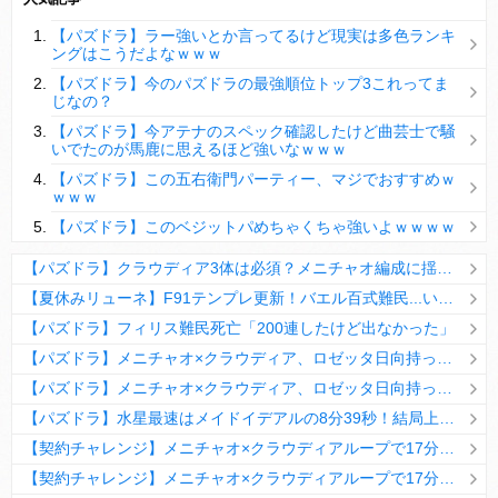
【パズドラ】陣とか覚醒大小の方がええやろか？
【パズドラ】ラー強いとか言ってるけど現実は多色ランキ
ＤｅＮＡ山崎憲晴 左膝靭帯の手術を無事に終了
ングはこうだよなｗｗｗ
【パズドラ】今のパズドラの最強順位トップ3これってま
じなの？
【パズドラ】今アテナのスペック確認したけど曲芸士で騒
いでたのが馬鹿に思えるほど強いなｗｗｗ
Powered by livedoor 相互RSS
【パズドラ】この五右衛門パーティー、マジでおすすめｗ
ｗｗｗ
【パズドラ】このベジットパめちゃくちゃ強いよｗｗｗｗ
【パズドラ】クラウディア3体は必須？メニチャオ編成に揺れる視聴者たちの本音【契約チャレンジ】
【夏休みリューネ】F91テンプレ更新！バエル百式難民...いや全ユーザー必見です！【パズドラ】
【パズドラ】フィリス難民死亡「200連したけど出なかった」
【パズドラ】メニチャオ×クラウディア、ロゼッタ日向持ってない人は揃える価値ありそう？
【パズドラ】メニチャオ×クラウディア、ロゼッタ日向持ってない人は揃える価値ありそう？
【パズドラ】水星最速はメイドイデアルの8分39秒！結局上限値が高いのが最強だな
【契約チャレンジ】メニチャオ×クラウディアループで17分安定周回！素直にぶっ壊れです・・・笑【パズドラ】
【契約チャレンジ】メニチャオ×クラウディアループで17分安定周回！素直にぶっ壊れです・・・笑【パズドラ】