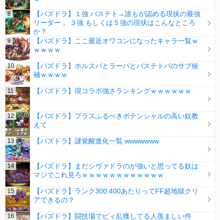
【パズドラ】１強 バステト→誰もが認める現状の最強
リーダー 。３強 もしくは５強の現状はこんなところ
か？
【パズドラ】ここ最近オワコンになったキャラ一覧ｗ
ｗｗｗｗ
【パズドラ】ホルスパとラーパとバステトパのサブ候
補ｗｗｗｗ
【パズドラ】現コラボ強さランキングｗｗｗｗｗｗ
【パズドラ】プラスふるべきポテンシャルの高い奴教
えて
【パズドラ】謎覚醒進化一覧 wwwwwww
【パズドラ】まだシヴァドラのが強いと思ってる奴は
マジでこれ見ろｗｗｗｗｗｗｗｗｗｗｗｗ
【パズドラ】ランク300.400あたりってFF超地獄クリ
アできるの？
【パズドラ】闘技場でピィ乱獲してる人羨ましい件