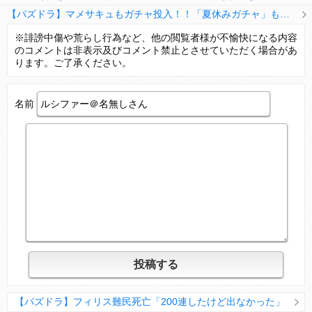
【パズドラ】マメサキュもガチャ投入！！「夏休みガチャ」もギリギリ調整ｷﾀ━━━━(ﾟ∀ﾟ)━━━━ｯ!!【反応まとめ】
【パズドラ】TB・HEARTSの6人は全員分岐進化とアシスト2種あり！HEARTSエンジェルの進化いいな
※誹謗中傷や荒らし行為など、他の閲覧者様が不愉快になる内容
のコメントは非表示及びコメント禁止とさせていただく場合があ
変な所でセーブして詰んだゲーム、貴方にはありますか？
ります。ご了承ください。
名前
Powered by livedoor 相互RSS
【パズドラ】フィリス難民死亡「200連したけど出なかった」