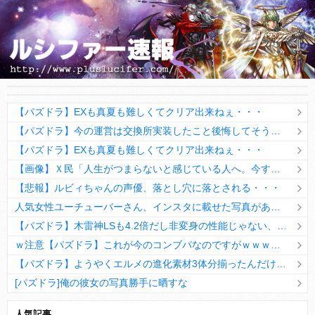
【パズドラ】EXも真夏も難しくてクリア出来ねぇ・・・
【パズドラ】今の運営は交換所実装したこと後悔してそうだなwwwww
【パズドラ】EXも真夏も難しくてクリア出来ねぇ・・・
【画像】Ｘ民「人生がつまらないと感じている人へ。今すぐ『これ』をやってください。」6.9万いいね
【悲報】ルビィちゃんの声優、落とし穴に落とされる・・・
人気女性ユーチューバーさん、インスタに載せた写真があまりにも「やりすぎ」と話題にｗｗｗｗｗ
【パズドラ】木雷神LSも4.2倍だし非変身の性能じゃない、もう激減もゴミになる時代に
ｗ注意【パズドラ】これが今のコンブパなのですがｗｗｗｗ【翻訳有り】
【パズドラ】ようやくエルメの進化素材3体分揃ったんだけど！
[パズドラ]俺の彼女の写真勝手に晒すな
10日の予定。ゲリラ時間割はぷれドラ、旧西洋覚醒降臨、ヘパドラ。一度きりチャレンジ。降臨はラグオデA、ディオス、セラフィス、デビルラッシュ！
人気記事