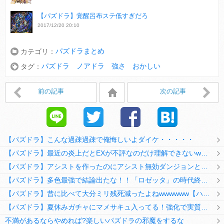
【パズドラ】覚醒呂布ステ低すぎだろ
2017/12/20 20:10
パズドラまとめ
カテゴリ：
パズドラ ノアドラ 強さ おかしい
タグ：
前の記事
次の記事
【パズドラ】こんな過疎過疎で俺悔しいよダイケ・・・・・
【パズドラ】最近の炎上だとEXが不評なのだけ理解できないwwwwwwww
【パズドラ】アシストを作ったのにアシスト無効ダンジョンとか何考えてるのか理解に苦しむwwwww
【パズドラ】多色最強で結論出たな！！「ロゼッタ」の時代終了ｷﾀ━━━━(ﾟ∀ﾟ)━━━━ｯ!!
【パズドラ】昔に比べて大分ミリ残死減ったよねwwwwww【ハジドラ】
【パズドラ】夏休みガチャにマメサキュ入ってる！強化で実質HP5倍になってるぞ
不満があるならやめれば?楽しいパズドラの邪魔をするな