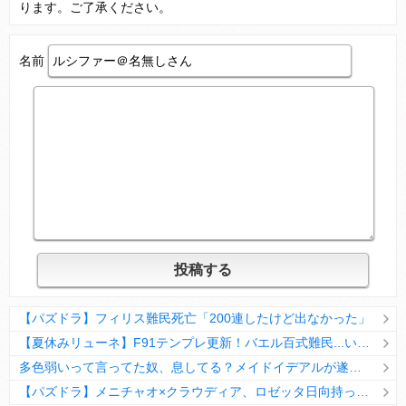
ります。ご了承ください。
名前
Powered by livedoor 相互RSS
【パズドラ】フィリス難民死亡「200連したけど出なかった」
【夏休みリューネ】F91テンプレ更新！バエル百式難民...いや全ユーザー必見です！【パズドラ】
多色弱いって言ってた奴、息してる？メイドイデアルが遂に頂点へ
【パズドラ】メニチャオ×クラウディア、ロゼッタ日向持ってない人は揃える価値ありそう？