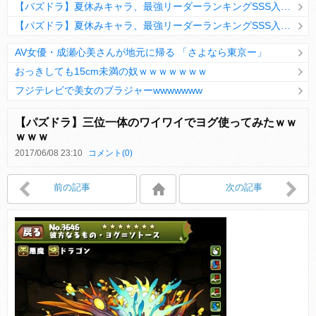
【パズドラ】夏休みキャラ、最強リーダーランキングSSS入りｷﾀ━(ﾟ∀ﾟ)━!!
【パズドラ】夏休みキャラ、最強リーダーランキングSSS入りｷﾀ━(ﾟ∀ﾟ)━!!
AV女優・成瀬心美さんが地元に帰る 「さよなら東京ー」
おっきしても15cm未満の奴ｗｗｗｗｗｗｗ
フジテレビで美女のブラジャーwwwwwww
Powered by livedoor 相互RSS
【パズドラ】三位一体のワイワイでヨグ使ってみたｗｗ
ｗｗｗ
2017/06/08 23:10
コメント(0)
Powered by livedoor 相互RSS
前の記事
次の記事