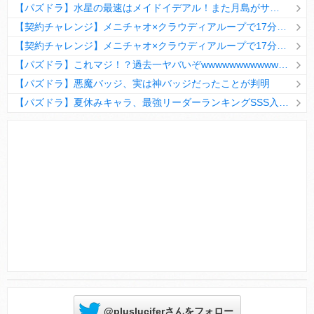
【パズドラ】水星の最速はメイドイデアル！また月島がサブに入ってる
【契約チャレンジ】メニチャオ×クラウディアループで17分安定周回！素直にぶっ壊れです・・・笑【パズドラ】
【契約チャレンジ】メニチャオ×クラウディアループで17分安定周回！素直にぶっ壊れです・・・笑【パズドラ】
【パズドラ】これマジ！？過去一ヤバいぞwwwwwwwwwww【新コラボ】
【パズドラ】悪魔バッジ、実は神バッジだったことが判明
【パズドラ】夏休みキャラ、最強リーダーランキングSSS入りｷﾀ━(ﾟ∀ﾟ)━!!
Powered by livedoor 相互RSS
@plusluciferさんをフォロー