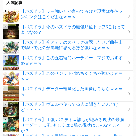
人気記事
【パズドラ】ラー強いとか言ってるけど現実は多色ラ
ンキングはこうだよなｗｗｗ
【パズドラ】今のパズドラの最強順位トップ3これって
まじなの？
【パズドラ】今アテナのスペック確認したけど曲芸士
で騒いでたのが馬鹿に思えるほど強いなｗｗｗ
【パズドラ】この五右衛門パーティー、マジでおすす
めｗｗｗｗ
【パズドラ】このベジットパめちゃくちゃ強いよｗｗ
ｗｗ
【パズドラ】データー軽量化した画像はこちらｗｗｗ
ｗ
【パズドラ】ヴェルパ使ってる人に聞きたいんだけ
ど・・・・
【パズドラ】１強 バステト→誰もが認める現状の最強
リーダー 。３強 もしくは５強の現状はこんなところ
か？