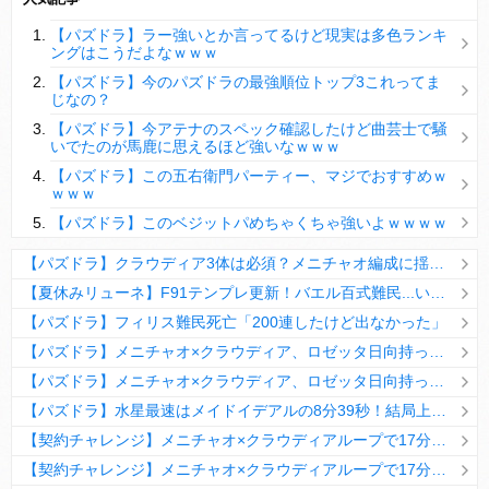
【パズドラ】陣とか覚醒大小の方がええやろか？
【パズドラ】ラー強いとか言ってるけど現実は多色ランキ
ＤｅＮＡ山崎憲晴 左膝靭帯の手術を無事に終了
ングはこうだよなｗｗｗ
【パズドラ】今のパズドラの最強順位トップ3これってま
じなの？
【パズドラ】今アテナのスペック確認したけど曲芸士で騒
いでたのが馬鹿に思えるほど強いなｗｗｗ
Powered by livedoor 相互RSS
【パズドラ】この五右衛門パーティー、マジでおすすめｗ
ｗｗｗ
【パズドラ】このベジットパめちゃくちゃ強いよｗｗｗｗ
【パズドラ】クラウディア3体は必須？メニチャオ編成に揺れる視聴者たちの本音【契約チャレンジ】
【夏休みリューネ】F91テンプレ更新！バエル百式難民...いや全ユーザー必見です！【パズドラ】
【パズドラ】フィリス難民死亡「200連したけど出なかった」
【パズドラ】メニチャオ×クラウディア、ロゼッタ日向持ってない人は揃える価値ありそう？
【パズドラ】メニチャオ×クラウディア、ロゼッタ日向持ってない人は揃える価値ありそう？
【パズドラ】水星最速はメイドイデアルの8分39秒！結局上限値が高いのが最強だな
【契約チャレンジ】メニチャオ×クラウディアループで17分安定周回！素直にぶっ壊れです・・・笑【パズドラ】
【契約チャレンジ】メニチャオ×クラウディアループで17分安定周回！素直にぶっ壊れです・・・笑【パズドラ】