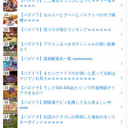
【パズドラ】ここ最近オワコンになったキャラ一覧ｗ
ｗｗｗｗ
【パズドラ】ホルスパとラーパとバステトパのサブ候
補ｗｗｗｗ
【パズドラ】現コラボ強さランキングｗｗｗｗｗｗ
【パズドラ】プラスふるべきポテンシャルの高い奴教
えて
【パズドラ】謎覚醒進化一覧 wwwwwww
【パズドラ】まだシヴァドラのが強いと思ってる奴は
マジでこれ見ろｗｗｗｗｗｗｗｗｗｗｗｗ
【パズドラ】ランク300.400あたりってFF超地獄クリ
アできるの？
【パズドラ】闘技場でピィ乱獲してる人羨ましい件
www
【パズドラ】伝説のドラゴンの売却した場合のモンス
ターポイントｗｗｗｗｗ