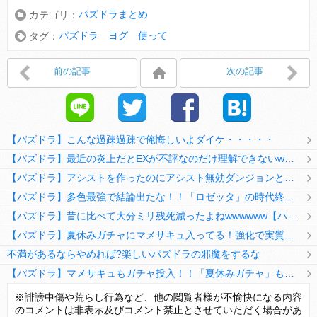
パズドラまとめ
カテゴリ：
パズドラ ヨグ 使って
タグ：
前の記事
次の記事
【パズドラ】こんな過疎過疎で俺悔しいよダイケ・・・・・
【パズドラ】最近の炎上だとEXが不評なのだけ理解できないwwwwwwww
【パズドラ】アシストを作ったのにアシスト無効ダンジョンとか何考えてるのか理解に苦しむwwwww
【パズドラ】多色最強で結論出たな！！「ロゼッタ」の時代終了ｷﾀ━━━━(ﾟ∀ﾟ)━━━━ｯ!!
【パズドラ】昔に比べて大分ミリ残死減ったよねwwwwww【ハジドラ】
【パズドラ】夏休みガチャにマメサキュ入ってる！強化で実質HP5倍になってるぞ
不満があるならやめれば?楽しいパズドラの邪魔をするな
【パズドラ】マメサキュもガチャ投入！！「夏休みガチャ」もギリギリ調整ｷﾀ━━━━(ﾟ∀ﾟ)━━━━ｯ!!【反応まとめ】
【パズドラ】TB・HEARTSの6人は全員分岐進化とアシスト2種あり！HEARTSエンジェルの進化いいな
※誹謗中傷や荒らし行為など、他の閲覧者様が不愉快になる内容
のコメントは非表示及びコメント禁止とさせていただく場合があ
変な所でセーブして詰んだゲーム、貴方にはありますか？