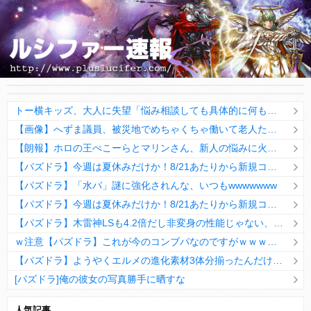
トー横キッズ、大人に失望「悩み相談しても具体的に何もしてくれなくて傷つく。福祉は自由が奪われる」
【画像】へずま議員、被災地でめちゃくちゃ働いて老人たちを笑顔にしてしまうwwwwwwwwwwwwwwww
【朗報】ホロの王ぺこーらとマリンさん、新人の悩みに火の玉ストレートwwwwwwwwwww
【パズドラ】今週は夏休みだけか！8/21あたりから新規コラボこねーかなwwwwww
【パズドラ】「水パ」謎に強化されんな、いつもwwwwwww
【パズドラ】今週は夏休みだけか！8/21あたりから新規コラボこねーかなwwwwww
【パズドラ】木雷神LSも4.2倍だし非変身の性能じゃない、もう激減もゴミになる時代に
ｗ注意【パズドラ】これが今のコンブパなのですがｗｗｗｗ【翻訳有り】
【パズドラ】ようやくエルメの進化素材3体分揃ったんだけど！
[パズドラ]俺の彼女の写真勝手に晒すな
10日の予定。ゲリラ時間割はぷれドラ、旧西洋覚醒降臨、ヘパドラ。一度きりチャレンジ。降臨はラグオデA、ディオス、セラフィス、デビルラッシュ！
人気記事