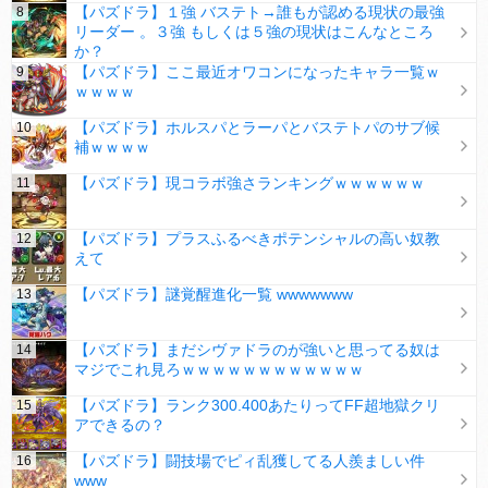
【パズドラ】１強 バステト→誰もが認める現状の最強
リーダー 。３強 もしくは５強の現状はこんなところ
か？
【パズドラ】ここ最近オワコンになったキャラ一覧ｗ
ｗｗｗｗ
【パズドラ】ホルスパとラーパとバステトパのサブ候
補ｗｗｗｗ
【パズドラ】現コラボ強さランキングｗｗｗｗｗｗ
【パズドラ】プラスふるべきポテンシャルの高い奴教
えて
【パズドラ】謎覚醒進化一覧 wwwwwww
【パズドラ】まだシヴァドラのが強いと思ってる奴は
マジでこれ見ろｗｗｗｗｗｗｗｗｗｗｗｗ
【パズドラ】ランク300.400あたりってFF超地獄クリ
アできるの？
【パズドラ】闘技場でピィ乱獲してる人羨ましい件
www