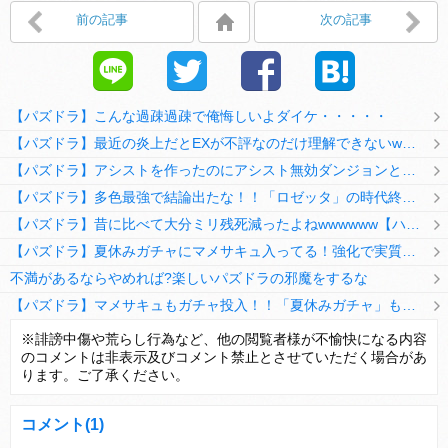
前の記事
次の記事
【パズドラ】こんな過疎過疎で俺悔しいよダイケ・・・・・
【パズドラ】最近の炎上だとEXが不評なのだけ理解できないwwwwwwww
【パズドラ】アシストを作ったのにアシスト無効ダンジョンとか何考えてるのか理解に苦しむwwwww
【パズドラ】多色最強で結論出たな！！「ロゼッタ」の時代終了ｷﾀ━━━━(ﾟ∀ﾟ)━━━━ｯ!!
【パズドラ】昔に比べて大分ミリ残死減ったよねwwwwww【ハジドラ】
【パズドラ】夏休みガチャにマメサキュ入ってる！強化で実質HP5倍になってるぞ
不満があるならやめれば?楽しいパズドラの邪魔をするな
【パズドラ】マメサキュもガチャ投入！！「夏休みガチャ」もギリギリ調整ｷﾀ━━━━(ﾟ∀ﾟ)━━━━ｯ!!【反応まとめ】
【パズドラ】TB・HEARTSの6人は全員分岐進化とアシスト2種あり！HEARTSエンジェルの進化いいな
※誹謗中傷や荒らし行為など、他の閲覧者様が不愉快になる内容
のコメントは非表示及びコメント禁止とさせていただく場合があ
変な所でセーブして詰んだゲーム、貴方にはありますか？
ります。ご了承ください。
コメント
(1)