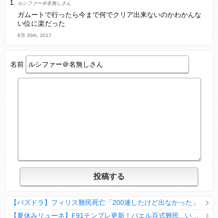
ルシファー＠名無しさん
Powered by livedoor 相互RSS
ガムートで行ったら今まで何でクリア出来ないのかわかんな
い位に楽だった
6月 30th, 2017
名前
【パズドラ】フィリス難民死亡「200連したけど出なかった」
【夏休みリューネ】F91テンプレ更新！バエル百式難民...いや全ユーザー必見です！【パズドラ】