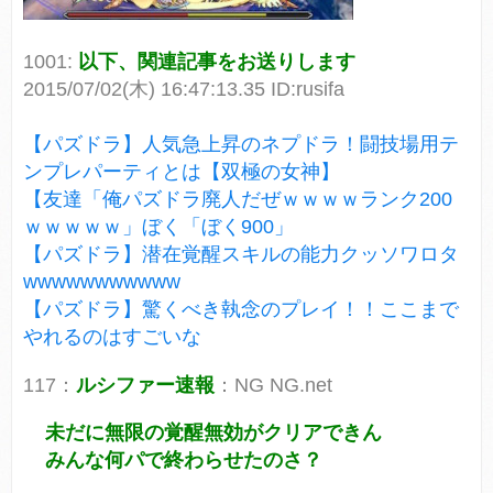
1001:
以下、関連記事をお送りします
2015/07/02(木) 16:47:13.35 ID:rusifa
【パズドラ】人気急上昇のネプドラ！闘技場用テ
ンプレパーティとは【双極の女神】
【友達「俺パズドラ廃人だぜｗｗｗｗランク200
ｗｗｗｗｗ」ぼく「ぼく900」
【パズドラ】潜在覚醒スキルの能力クッソワロタ
wwwwwwwwwww
【パズドラ】驚くべき執念のプレイ！！ここまで
やれるのはすごいな
117：
ルシファー速報
：NG NG.net
未だに無限の覚醒無効がクリアできん
みんな何パで終わらせたのさ？