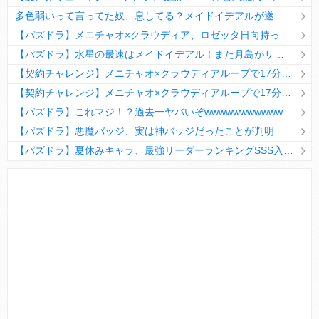
多色弱いって言ってた奴、息してる？メイドイデアルが遂に頂点へ
【パズドラ】メニチャオ×クラウディア、ロゼッタ日向持ってない人は揃える価値ありそう？
【パズドラ】水星の最速はメイドイデアル！また月島がサブに入ってる
【契約チャレンジ】メニチャオ×クラウディアループで17分安定周回！素直にぶっ壊れです・・・笑【パズドラ】
【契約チャレンジ】メニチャオ×クラウディアループで17分安定周回！素直にぶっ壊れです・・・笑【パズドラ】
【パズドラ】これマジ！？過去一ヤバいぞwwwwwwwwwww【新コラボ】
【パズドラ】悪魔バッジ、実は神バッジだったことが判明
【パズドラ】夏休みキャラ、最強リーダーランキングSSS入りｷﾀ━(ﾟ∀ﾟ)━!!
Powered by livedoor 相互RSS