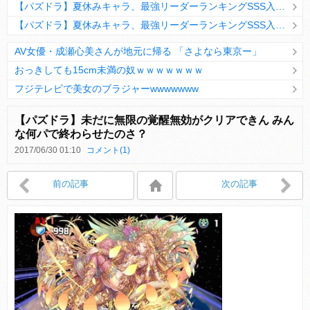
【パズドラ】夏休みキャラ、最強リーダーランキングSSS入りｷﾀ━(ﾟ∀ﾟ)━!!
【パズドラ】夏休みキャラ、最強リーダーランキングSSS入りｷﾀ━(ﾟ∀ﾟ)━!!
AV女優・成瀬心美さんが地元に帰る 「さよなら東京ー」
おっきしても15cm未満の奴ｗｗｗｗｗｗｗ
フジテレビで美女のブラジャーwwwwwww
Powered by livedoor 相互RSS
【パズドラ】未だに無限の覚醒無効がクリアできん みん
な何パで終わらせたのさ？
2017/06/30 01:10
コメント(1)
Powered by livedoor 相互RSS
前の記事
次の記事