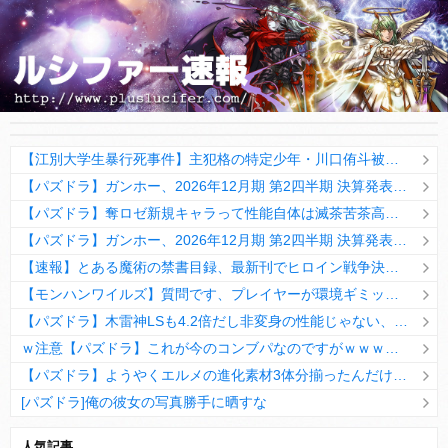
【江別大学生暴行死事件】主犯格の特定少年・川口侑斗被告に求刑通り「無期懲役」の判決！当時17歳の少年は「懲役30年」判決
【パズドラ】ガンホー、2026年12月期 第2四半期 決算発表ｷﾀ━━━━(ﾟ∀ﾟ)━━━━ｯ!!
【パズドラ】奪ロゼ新規キャラって性能自体は滅茶苦茶高いんだよなぁwwwwww
【パズドラ】ガンホー、2026年12月期 第2四半期 決算発表ｷﾀ━━━━(ﾟ∀ﾟ)━━━━ｯ!!
【速報】とある魔術の禁書目録、最新刊でヒロイン戦争決着wwwwwwwwwwwww
【モンハンワイルズ】質問です、プレイヤーが環境ギミックに当たってもノーダメージなのはどうしてですか？
【パズドラ】木雷神LSも4.2倍だし非変身の性能じゃない、もう激減もゴミになる時代に
ｗ注意【パズドラ】これが今のコンブパなのですがｗｗｗｗ【翻訳有り】
【パズドラ】ようやくエルメの進化素材3体分揃ったんだけど！
[パズドラ]俺の彼女の写真勝手に晒すな
10日の予定。ゲリラ時間割はぷれドラ、旧西洋覚醒降臨、ヘパドラ。一度きりチャレンジ。降臨はラグオデA、ディオス、セラフィス、デビルラッシュ！
人気記事