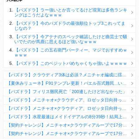
【パズドラ】陣とか覚醒大小の方がええやろか？
【パズドラ】ラー強いとか言ってるけど現実は多色ランキ
ＤｅＮＡ山崎憲晴 左膝靭帯の手術を無事に終了
ングはこうだよなｗｗｗ
【パズドラ】今のパズドラの最強順位トップ3これってま
じなの？
【パズドラ】今アテナのスペック確認したけど曲芸士で騒
いでたのが馬鹿に思えるほど強いなｗｗｗ
Powered by livedoor 相互RSS
【パズドラ】この五右衛門パーティー、マジでおすすめｗ
ｗｗｗ
【パズドラ】このベジットパめちゃくちゃ強いよｗｗｗｗ
【パズドラ】クラウディア3体は必須？メニチャオ編成に揺れる視聴者たちの本音【契約チャレンジ】
【夏休みリューネ】F91テンプレ更新！バエル百式難民...いや全ユーザー必見です！【パズドラ】
【パズドラ】フィリス難民死亡「200連したけど出なかった」
【パズドラ】メニチャオ×クラウディア、ロゼッタ日向持ってない人は揃える価値ありそう？
【パズドラ】メニチャオ×クラウディア、ロゼッタ日向持ってない人は揃える価値ありそう？
【パズドラ】水星最速はメイドイデアルの8分39秒！結局上限値が高いのが最強だな
【契約チャレンジ】メニチャオ×クラウディアループで17分安定周回！素直にぶっ壊れです・・・笑【パズドラ】
【契約チャレンジ】メニチャオ×クラウディアループで17分安定周回！素直にぶっ壊れです・・・笑【パズドラ】