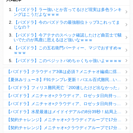
【パズドラ】陣とか覚醒大小の方がええやろか？
【パズドラ】ラー強いとか言ってるけど現実は多色ランキ
ＤｅＮＡ山崎憲晴 左膝靭帯の手術を無事に終了
ングはこうだよなｗｗｗ
【パズドラ】今のパズドラの最強順位トップ3これってま
じなの？
【パズドラ】今アテナのスペック確認したけど曲芸士で騒
いでたのが馬鹿に思えるほど強いなｗｗｗ
Powered by livedoor 相互RSS
【パズドラ】この五右衛門パーティー、マジでおすすめｗ
ｗｗｗ
【パズドラ】このベジットパめちゃくちゃ強いよｗｗｗｗ
【パズドラ】クラウディア3体は必須？メニチャオ編成に揺れる視聴者たちの本音【契約チャレンジ】
【夏休みリューネ】F91テンプレ更新！バエル百式難民...いや全ユーザー必見です！【パズドラ】
【パズドラ】フィリス難民死亡「200連したけど出なかった」
【パズドラ】メニチャオ×クラウディア、ロゼッタ日向持ってない人は揃える価値ありそう？
【パズドラ】メニチャオ×クラウディア、ロゼッタ日向持ってない人は揃える価値ありそう？
【パズドラ】水星最速はメイドイデアルの8分39秒！結局上限値が高いのが最強だな
【契約チャレンジ】メニチャオ×クラウディアループで17分安定周回！素直にぶっ壊れです・・・笑【パズドラ】
【契約チャレンジ】メニチャオ×クラウディアループで17分安定周回！素直にぶっ壊れです・・・笑【パズドラ】