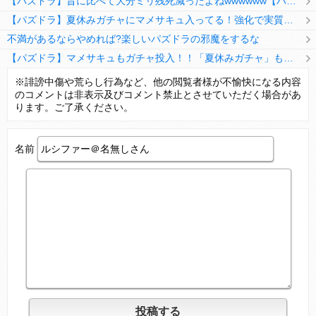
【パズドラ】昔に比べて大分ミリ残死減ったよねwwwwww【ハジドラ】
【パズドラ】夏休みガチャにマメサキュ入ってる！強化で実質HP5倍になってるぞ
不満があるならやめれば?楽しいパズドラの邪魔をするな
【パズドラ】マメサキュもガチャ投入！！「夏休みガチャ」もギリギリ調整ｷﾀ━━━━(ﾟ∀ﾟ)━━━━ｯ!!【反応まとめ】
【パズドラ】TB・HEARTSの6人は全員分岐進化とアシスト2種あり！HEARTSエンジェルの進化いいな
※誹謗中傷や荒らし行為など、他の閲覧者様が不愉快になる内容
のコメントは非表示及びコメント禁止とさせていただく場合があ
変な所でセーブして詰んだゲーム、貴方にはありますか？
ります。ご了承ください。
名前
Powered by livedoor 相互RSS