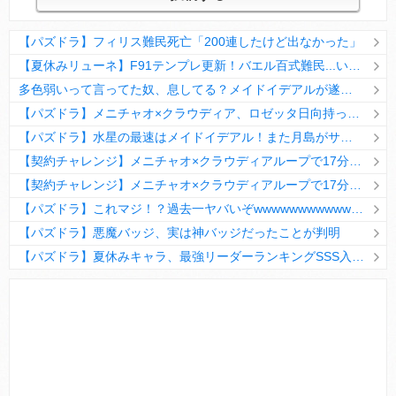
【パズドラ】フィリス難民死亡「200連したけど出なかった」
【夏休みリューネ】F91テンプレ更新！バエル百式難民...いや全ユーザー必見です！【パズドラ】
多色弱いって言ってた奴、息してる？メイドイデアルが遂に頂点へ
【パズドラ】メニチャオ×クラウディア、ロゼッタ日向持ってない人は揃える価値ありそう？
【パズドラ】水星の最速はメイドイデアル！また月島がサブに入ってる
【契約チャレンジ】メニチャオ×クラウディアループで17分安定周回！素直にぶっ壊れです・・・笑【パズドラ】
【契約チャレンジ】メニチャオ×クラウディアループで17分安定周回！素直にぶっ壊れです・・・笑【パズドラ】
【パズドラ】これマジ！？過去一ヤバいぞwwwwwwwwwww【新コラボ】
【パズドラ】悪魔バッジ、実は神バッジだったことが判明
【パズドラ】夏休みキャラ、最強リーダーランキングSSS入りｷﾀ━(ﾟ∀ﾟ)━!!
Powered by livedoor 相互RSS