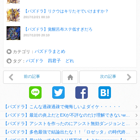
【パズドラ】リクウはキリたそでいけますか？
2017/12/21 00:10
【パズドラ】覚醒呂布ステ低すぎだろ
2017/12/20 20:10
パズドラまとめ
カテゴリ：
パズドラ 四君子 どれ
タグ：
前の記事
次の記事
【パズドラ】こんな過疎過疎で俺悔しいよダイケ・・・・・
【パズドラ】最近の炎上だとEXが不評なのだけ理解できないwwwwwwww
【パズドラ】アシストを作ったのにアシスト無効ダンジョンとか何考えてるのか理解に苦しむwwwww
【パズドラ】多色最強で結論出たな！！「ロゼッタ」の時代終了ｷﾀ━━━━(ﾟ∀ﾟ)━━━━ｯ!!