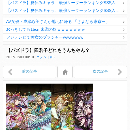
【パズドラ】夏休みキャラ、最強リーダーランキングSSS入りｷﾀ━(ﾟ∀ﾟ)━!!
【パズドラ】夏休みキャラ、最強リーダーランキングSSS入りｷﾀ━(ﾟ∀ﾟ)━!!
AV女優・成瀬心美さんが地元に帰る 「さよなら東京ー」
おっきしても15cm未満の奴ｗｗｗｗｗｗｗ
フジテレビで美女のブラジャーwwwwwww
Powered by livedoor 相互RSS
【パズドラ】四君子どれもうんちやん？
2017/12/03 00:10
コメント(0)
Powered by livedoor 相互RSS
前の記事
次の記事