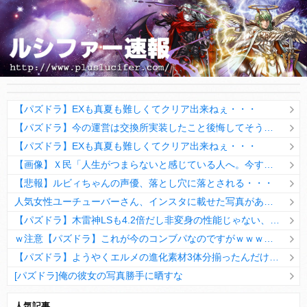
【パズドラ】EXも真夏も難しくてクリア出来ねぇ・・・
【パズドラ】今の運営は交換所実装したこと後悔してそうだなwwwww
【パズドラ】EXも真夏も難しくてクリア出来ねぇ・・・
【画像】Ｘ民「人生がつまらないと感じている人へ。今すぐ『これ』をやってください。」6.9万いいね
【悲報】ルビィちゃんの声優、落とし穴に落とされる・・・
人気女性ユーチューバーさん、インスタに載せた写真があまりにも「やりすぎ」と話題にｗｗｗｗｗ
【パズドラ】木雷神LSも4.2倍だし非変身の性能じゃない、もう激減もゴミになる時代に
ｗ注意【パズドラ】これが今のコンブパなのですがｗｗｗｗ【翻訳有り】
【パズドラ】ようやくエルメの進化素材3体分揃ったんだけど！
[パズドラ]俺の彼女の写真勝手に晒すな
10日の予定。ゲリラ時間割はぷれドラ、旧西洋覚醒降臨、ヘパドラ。一度きりチャレンジ。降臨はラグオデA、ディオス、セラフィス、デビルラッシュ！
人気記事