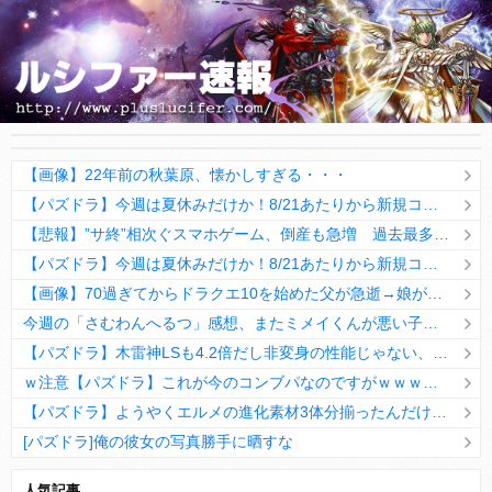
【画像】22年前の秋葉原、懐かしすぎる・・・
【パズドラ】今週は夏休みだけか！8/21あたりから新規コラボこねーかなwwwwww
【悲報】”サ終”相次ぐスマホゲーム、倒産も急増 過去最多ペースで推移・・・
【パズドラ】今週は夏休みだけか！8/21あたりから新規コラボこねーかなwwwwww
【画像】70過ぎてからドラクエ10を始めた父が急逝→娘が活動記録を開示ｗｗｗ
今週の「さむわんへるつ」感想、またミメイくんが悪い子に！？嫉妬するうなぎポテトがひたすらかわいい！【45話】
【パズドラ】木雷神LSも4.2倍だし非変身の性能じゃない、もう激減もゴミになる時代に
ｗ注意【パズドラ】これが今のコンブパなのですがｗｗｗｗ【翻訳有り】
【パズドラ】ようやくエルメの進化素材3体分揃ったんだけど！
[パズドラ]俺の彼女の写真勝手に晒すな
10日の予定。ゲリラ時間割はぷれドラ、旧西洋覚醒降臨、ヘパドラ。一度きりチャレンジ。降臨はラグオデA、ディオス、セラフィス、デビルラッシュ！
人気記事