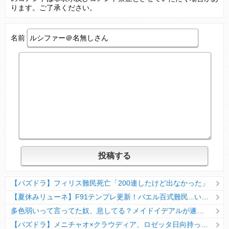
ります。ご了承ください。
名前
Powered by livedoor 相互RSS
【パズドラ】フィリス難民死亡「200連したけど出なかった」
【夏休みリューネ】F91テンプレ更新！バエル百式難民...いや全ユーザー必見です！【パズドラ】
多色弱いって言ってた奴、息してる？メイドイデアルが遂に頂点へ
【パズドラ】メニチャオ×クラウディア、ロゼッタ日向持ってない人は揃える価値ありそう？