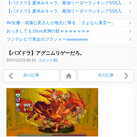
【パズドラ】夏休みキャラ、最強リーダーランキングSSS入りｷﾀ━(ﾟ∀ﾟ)━!!
【パズドラ】夏休みキャラ、最強リーダーランキングSSS入りｷﾀ━(ﾟ∀ﾟ)━!!
AV女優・成瀬心美さんが地元に帰る 「さよなら東京ー」
おっきしても15cm未満の奴ｗｗｗｗｗｗｗ
フジテレビで美女のブラジャーwwwwwww
Powered by livedoor 相互RSS
【パズドラ】アグニムリゲーだろ。
2017/12/15 00:10
コメント(0)
Powered by livedoor 相互RSS
前の記事
次の記事