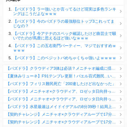
【パズドラ】陣とか覚醒大小の方がええやろか？
【パズドラ】ラー強いとか言ってるけど現実は多色ランキ
ＤｅＮＡ山崎憲晴 左膝靭帯の手術を無事に終了
ングはこうだよなｗｗｗ
【パズドラ】今のパズドラの最強順位トップ3これってま
じなの？
【パズドラ】今アテナのスペック確認したけど曲芸士で騒
いでたのが馬鹿に思えるほど強いなｗｗｗ
Powered by livedoor 相互RSS
【パズドラ】この五右衛門パーティー、マジでおすすめｗ
ｗｗｗ
【パズドラ】このベジットパめちゃくちゃ強いよｗｗｗｗ
【パズドラ】クラウディア3体は必須？メニチャオ編成に揺れる視聴者たちの本音【契約チャレンジ】
【夏休みリューネ】F91テンプレ更新！バエル百式難民...いや全ユーザー必見です！【パズドラ】
【パズドラ】フィリス難民死亡「200連したけど出なかった」
【パズドラ】メニチャオ×クラウディア、ロゼッタ日向持ってない人は揃える価値ありそう？
【パズドラ】メニチャオ×クラウディア、ロゼッタ日向持ってない人は揃える価値ありそう？
【パズドラ】水星最速はメイドイデアルの8分39秒！結局上限値が高いのが最強だな
【契約チャレンジ】メニチャオ×クラウディアループで17分安定周回！素直にぶっ壊れです・・・笑【パズドラ】
【契約チャレンジ】メニチャオ×クラウディアループで17分安定周回！素直にぶっ壊れです・・・笑【パズドラ】