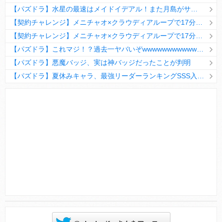
【パズドラ】水星の最速はメイドイデアル！また月島がサブに入ってる
【契約チャレンジ】メニチャオ×クラウディアループで17分安定周回！素直にぶっ壊れです・・・笑【パズドラ】
【契約チャレンジ】メニチャオ×クラウディアループで17分安定周回！素直にぶっ壊れです・・・笑【パズドラ】
【パズドラ】これマジ！？過去一ヤバいぞwwwwwwwwwww【新コラボ】
【パズドラ】悪魔バッジ、実は神バッジだったことが判明
【パズドラ】夏休みキャラ、最強リーダーランキングSSS入りｷﾀ━(ﾟ∀ﾟ)━!!
Powered by livedoor 相互RSS