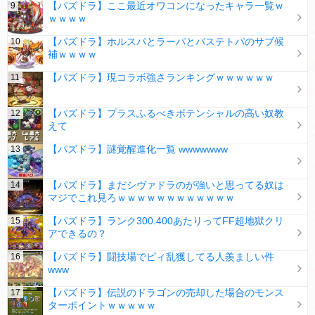
【パズドラ】ここ最近オワコンになったキャラ一覧ｗ
ｗｗｗｗ
【パズドラ】ホルスパとラーパとバステトパのサブ候
補ｗｗｗｗ
【パズドラ】現コラボ強さランキングｗｗｗｗｗｗ
【パズドラ】プラスふるべきポテンシャルの高い奴教
えて
【パズドラ】謎覚醒進化一覧 wwwwwww
【パズドラ】まだシヴァドラのが強いと思ってる奴は
マジでこれ見ろｗｗｗｗｗｗｗｗｗｗｗｗ
【パズドラ】ランク300.400あたりってFF超地獄クリ
アできるの？
【パズドラ】闘技場でピィ乱獲してる人羨ましい件
www
【パズドラ】伝説のドラゴンの売却した場合のモンス
ターポイントｗｗｗｗｗ