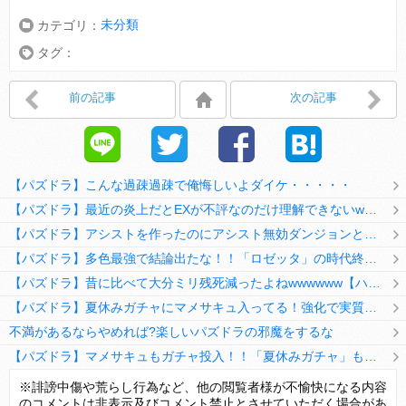
未分類
カテゴリ：
タグ：
前の記事
次の記事
【パズドラ】こんな過疎過疎で俺悔しいよダイケ・・・・・
【パズドラ】最近の炎上だとEXが不評なのだけ理解できないwwwwwwww
【パズドラ】アシストを作ったのにアシスト無効ダンジョンとか何考えてるのか理解に苦しむwwwww
【パズドラ】多色最強で結論出たな！！「ロゼッタ」の時代終了ｷﾀ━━━━(ﾟ∀ﾟ)━━━━ｯ!!
【パズドラ】昔に比べて大分ミリ残死減ったよねwwwwww【ハジドラ】
【パズドラ】夏休みガチャにマメサキュ入ってる！強化で実質HP5倍になってるぞ
不満があるならやめれば?楽しいパズドラの邪魔をするな
【パズドラ】マメサキュもガチャ投入！！「夏休みガチャ」もギリギリ調整ｷﾀ━━━━(ﾟ∀ﾟ)━━━━ｯ!!【反応まとめ】
【パズドラ】TB・HEARTSの6人は全員分岐進化とアシスト2種あり！HEARTSエンジェルの進化いいな
※誹謗中傷や荒らし行為など、他の閲覧者様が不愉快になる内容
のコメントは非表示及びコメント禁止とさせていただく場合があ
変な所でセーブして詰んだゲーム、貴方にはありますか？