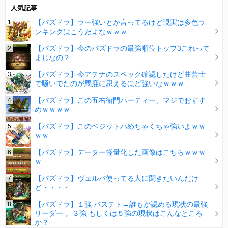
人気記事
【パズドラ】ラー強いとか言ってるけど現実は多色ラ
ンキングはこうだよなｗｗｗ
【パズドラ】今のパズドラの最強順位トップ3これって
まじなの？
【パズドラ】今アテナのスペック確認したけど曲芸士
で騒いでたのが馬鹿に思えるほど強いなｗｗｗ
【パズドラ】この五右衛門パーティー、マジでおすす
めｗｗｗｗ
【パズドラ】このベジットパめちゃくちゃ強いよｗｗ
ｗｗ
【パズドラ】データー軽量化した画像はこちらｗｗｗ
ｗ
【パズドラ】ヴェルパ使ってる人に聞きたいんだけ
ど・・・・
【パズドラ】１強 バステト→誰もが認める現状の最強
リーダー 。３強 もしくは５強の現状はこんなところ
か？