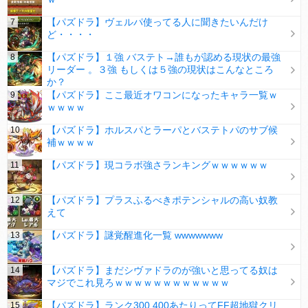
【パズドラ】ヴェルパ使ってる人に聞きたいんだけ
ど・・・・
【パズドラ】１強 バステト→誰もが認める現状の最強
リーダー 。３強 もしくは５強の現状はこんなところ
か？
【パズドラ】ここ最近オワコンになったキャラ一覧ｗ
ｗｗｗｗ
【パズドラ】ホルスパとラーパとバステトパのサブ候
補ｗｗｗｗ
【パズドラ】現コラボ強さランキングｗｗｗｗｗｗ
【パズドラ】プラスふるべきポテンシャルの高い奴教
えて
【パズドラ】謎覚醒進化一覧 wwwwwww
【パズドラ】まだシヴァドラのが強いと思ってる奴は
マジでこれ見ろｗｗｗｗｗｗｗｗｗｗｗｗ
【パズドラ】ランク300.400あたりってFF超地獄クリ