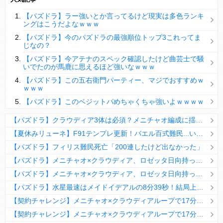
【パズドラ】陣とか覚醒大小の方がええやろか？
【パズドラ】ラー強いとか言ってるけど現実は多色ランキ
ＤｅＮＡ山崎憲晴 左膝靭帯の手術を無事に終了
ングはこうだよなｗｗｗ
【パズドラ】今のパズドラの最強順位トップ3これってま
じなの？
【パズドラ】今アテナのスペック確認したけど曲芸士で騒
いでたのが馬鹿に思えるほど強いなｗｗｗ
Powered by livedoor 相互RSS
【パズドラ】この五右衛門パーティー、マジでおすすめｗ
ｗｗｗ
【パズドラ】このベジットパめちゃくちゃ強いよｗｗｗｗ
【パズドラ】クラウディア3体は必須？メニチャオ編成に揺れる視聴者たちの本音【契約チャレンジ】
【夏休みリューネ】F91テンプレ更新！バエル百式難民...いや全ユーザー必見です！【パズドラ】
【パズドラ】フィリス難民死亡「200連したけど出なかった」
【パズドラ】メニチャオ×クラウディア、ロゼッタ日向持ってない人は揃える価値ありそう？
【パズドラ】メニチャオ×クラウディア、ロゼッタ日向持ってない人は揃える価値ありそう？
【パズドラ】水星最速はメイドイデアルの8分39秒！結局上限値が高いのが最強だな
【契約チャレンジ】メニチャオ×クラウディアループで17分安定周回！素直にぶっ壊れです・・・笑【パズドラ】
【契約チャレンジ】メニチャオ×クラウディアループで17分安定周回！素直にぶっ壊れです・・・笑【パズドラ】