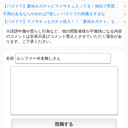
【パズドラ】夏休みガチャにマメサキュ入ってる！強化で実質HP5倍になってるぞ
不満があるならやめれば?楽しいパズドラの邪魔をするな
【パズドラ】マメサキュもガチャ投入！！「夏休みガチャ」もギリギリ調整ｷﾀ━━━━(ﾟ∀ﾟ)━━━━ｯ!!【反応まとめ】
【パズドラ】TB・HEARTSの6人は全員分岐進化とアシスト2種あり！HEARTSエンジェルの進化いいな
※誹謗中傷や荒らし行為など、他の閲覧者様が不愉快になる内容
のコメントは非表示及びコメント禁止とさせていただく場合があ
変な所でセーブして詰んだゲーム、貴方にはありますか？
ります。ご了承ください。
名前
Powered by livedoor 相互RSS