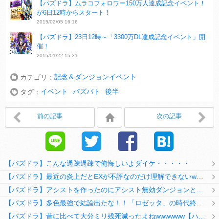
【パズドラ】ムラコフォロワー150万人達成記念イベント！
が6日12時からスタート！
2015/02/05 16:16
【パズドラ】23日12時～「3300万DL達成記念イベント」開
催！
2015/01/22 15:31
記念＆ダンジョンイベント
カテゴリ：
イベント
パズバト
後半
タグ：
前の記事
次の記事
【パズドラ】こんな過疎過疎で俺悔しいよダイケ・・・・・
【パズドラ】最近の炎上だとEXが不評なのだけ理解できないwwwwwwww
【パズドラ】アシストを作ったのにアシスト無効ダンジョンとか何考えてるのか理解に苦しむwwwww
【パズドラ】多色最強で結論出たな！！「ロゼッタ」の時代終了ｷﾀ━━━━(ﾟ∀ﾟ)━━━━ｯ!!
【パズドラ】昔に比べて大分ミリ残死減ったよねwwwwww【ハジドラ】