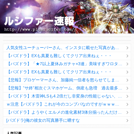
人気女性ユーチューバーさん、インスタに載せた写真があまりにも「やりすぎ」と話題にｗｗｗｗｗ
【パズドラ】EXも真夏も難しくてクリア出来ねぇ・・・
【パズドラ】「★7以上夏休みガチャ×3連」美味すぎワロタwwwwwww【反応まとめ】
【パズドラ】EXも真夏も難しくてクリア出来ねぇ・・・
【悲報】プロゲーマーさん、加藤純一信者を怒らせてしまった結果、好き嫌い5位にwwwwwwww
【悲報】”サ終”相次ぐスマホゲーム、倒産も急増 過去最多ペースで推移
【パズドラ】木雷神LSも4.2倍だし非変身の性能じゃない、もう激減もゴミになる時代に
ｗ注意【パズドラ】これが今のコンブパなのですがｗｗｗｗ【翻訳有り】
【パズドラ】ようやくエルメの進化素材3体分揃ったんだけど！
[パズドラ]俺の彼女の写真勝手に晒すな
10日の予定。ゲリラ時間割はぷれドラ、旧西洋覚醒降臨、ヘパドラ。一度きりチャレンジ。降臨はラグオデA、ディオス、セラフィス、デビルラッシュ！
人気記事