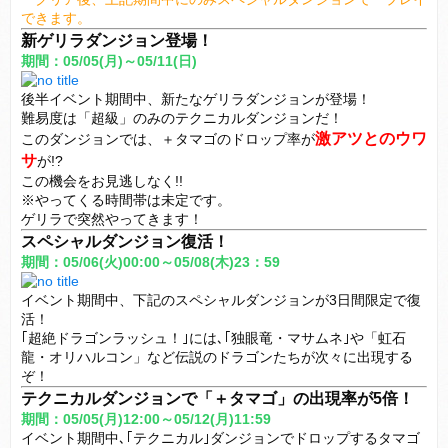
できます。
新ゲリラダンジョン登場！
期間：05/05(月)～05/11(日)
後半イベント期間中、新たなゲリラダンジョンが登場！
難易度は「超級」のみのテクニカルダンジョンだ！
激アツとのウワ
このダンジョンでは、＋タマゴのドロップ率が
サ
が!?
この機会をお見逃しなく!!
※やってくる時間帯は未定です。
ゲリラで突然やってきます！
スペシャルダンジョン復活！
期間：05/06(火)
00:00
～05/08(木)23：59
イベント期間中、下記のスペシャルダンジョンが3日間限定で復
活！
｢超絶ドラゴンラッシュ！｣には､｢独眼竜・マサムネ｣や「虹石
龍・オリハルコン」など伝説のドラゴンたちが次々に出現する
ぞ！
テクニカルダンジョンで「＋タマゴ」の出現率が5倍！
期間：05/05(月)12:00～05/12(月)11:59
イベント期間中､｢テクニカル｣ダンジョンでドロップするタマゴ