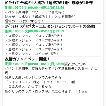
ﾊﾟﾜｰｱｯﾌﾟ合成の｢大成功｣｢超成功!!｣発生確率が1.5倍!
期間：05/05(月)00:00～05/11(日)23:59
イベント期間中、パワーアップ合成時に
結果が「大成功」「超成功！！」となる確率が、
通常の1.5倍にUPするぞ！
ｽﾍﾟｼｬﾙﾀﾞﾝｼﾞｮﾝ｢火～土日ダンジョン｣でボーナス発生!
期間：05/06(火)00:00～05/11(日)23:59
・火曜ダンジョン…ドロップ率が2倍！
・水曜ダンジョン…ドロップ率が2倍！
・木曜ダンジョン…ドロップ率が2倍！
・金曜ダンジョン…ドロップ率が2倍！
・土日ダンジョン…コインが1.5倍！
友情ガチャイベント開催！
期間：05/05(月)00:00～05/11(日)23:59
イベント期間中、友情ガチャで「レア進化用モンスター」が出
現！
難易度の高いダンジョンで入手できる
「ツインリット」2種と「トライフルーツ」3種、
「黄金の番人」が出てくるかも！
新ゲリラのプラスドロップ率が気になります！！！ｗｗ