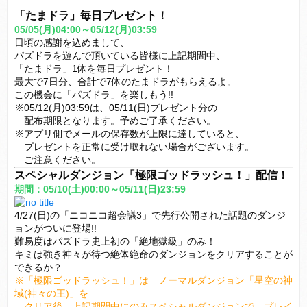
「たまドラ」毎日プレゼント！
05/05(月)04:00～05/12(月)03:59
日頃の感謝を込めまして、
パズドラを遊んで頂いている皆様に上記期間中、
「たまドラ」1体を毎日プレゼント！
最大で7日分、合計で7体のたまドラがもらえるよ。
この機会に「パズドラ」を楽しもう!!
※05/12(月)03:59は、05/11(日)プレゼント分の
配布期限となります。予めご了承ください。
※アプリ側でメールの保存数が上限に達していると、
プレゼントを正常に受け取れない場合がございます。
ご注意ください。
スペシャルダンジョン「極限ゴッドラッシュ！」配信！
期間：05/10(土)00:00～05/11(日)23
:59
4/27(日)の「ニコニコ超会議3」で先行公開された話題のダンジ
ョンがついに登場!!
難易度はパズドラ史上初の「絶地獄級」のみ！
キミは強き神々が待つ絶体絶命のダンジョンをクリアすることが
できるか？
※「極限ゴッドラッシュ！」は ノーマルダンジョン「星空の神
域(神々の王)」を
クリア後、上記期間中にのみスペシャルダンジョンで プレイ