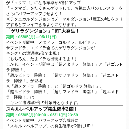
が「＋タマゴ」になる確率が5倍にアップ！
「＋タマゴ」をたくさんゲットして、お気に入りのモンスターを
さらにパワーアップさせよう！
※テクニカルダンジョンはノーマルダンジョン｢魔王の城｣をクリ
アするとプレイできるようになります。
「ゲリラダンジョン」”超”大発生！
期間：05/05(月)～05/11(日)
イベント期間中、メタドラ、ゴルドラ、ルビドラ、
サファドラ、エメドラ全てのゲリラダンジョンが
キングとの遭遇率2倍で出現！
（もちろん、たまドラも出現するよ！）
しかも、イベント期間中は「超メタドラ 降臨！」と「超ゴルド
ラ 降臨！」
「超ルビドラ 降臨！」「超サファドラ 降臨！」「超エメド
ラ 降臨！」が登場!!
※「超メタドラ 降臨！」と「超ゴルドラ 降臨！」、
「超ルビドラ 降臨！」「超サファドラ 降臨！」「超エメド
ラ 降臨！」は
キング遭遇率2倍の対象外となります。
スキルレベルアップ発生確率2倍!!
期間：05/05(月)00:00～05/11(日)23:59
イベント期間中、パワーアップ合成時に
「スキルレベルアップ」の発生確率が2倍にUP!!