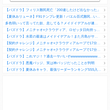
【パズドラ】フィリス難民死亡「200連したけど出なかった」
【夏休みリューネ】F91テンプレ更新！バエル百式難民...いや全ユーザー必見です！【パズドラ】
多色弱いって言ってた奴、息してる？メイドイデアルが遂に頂点へ
【パズドラ】メニチャオ×クラウディア、ロゼッタ日向持ってない人は揃える価値ありそう？
【パズドラ】水星の最速はメイドイデアル！また月島がサブに入ってる
【契約チャレンジ】メニチャオ×クラウディアループで17分安定周回！素直にぶっ壊れです・・・笑【パズドラ】
【契約チャレンジ】メニチャオ×クラウディアループで17分安定周回！素直にぶっ壊れです・・・笑【パズドラ】
【パズドラ】これマジ！？過去一ヤバいぞwwwwwwwwwww【新コラボ】
【パズドラ】悪魔バッジ、実は神バッジだったことが判明
【パズドラ】夏休みキャラ、最強リーダーランキングSSS入りｷﾀ━(ﾟ∀ﾟ)━!!
Powered by livedoor 相互RSS