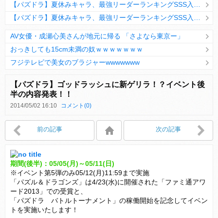
【パズドラ】夏休みキャラ、最強リーダーランキングSSS入りｷﾀ━(ﾟ∀ﾟ)━!!
【パズドラ】夏休みキャラ、最強リーダーランキングSSS入りｷﾀ━(ﾟ∀ﾟ)━!!
AV女優・成瀬心美さんが地元に帰る 「さよなら東京ー」
おっきしても15cm未満の奴ｗｗｗｗｗｗｗ
フジテレビで美女のブラジャーwwwwwww
Powered by livedoor 相互RSS
【パズドラ】ゴッドラッシュに新ゲリラ！？イベント後
半の内容発表！！
2014/05/02 16:10
コメント(0)
Powered by livedoor 相互RSS
前の記事
次の記事
期間(後半)：05/05(月)～05/11(日)
※イベント第5弾のみ05/12(月)11:59まで実施
「パズル＆ドラゴンズ」は4/23(水)に開催された「ファミ通アワ
ード2013」での受賞と、
「パズドラ バトルトーナメント」の稼働開始を記念してイベン
トを実施いたします！