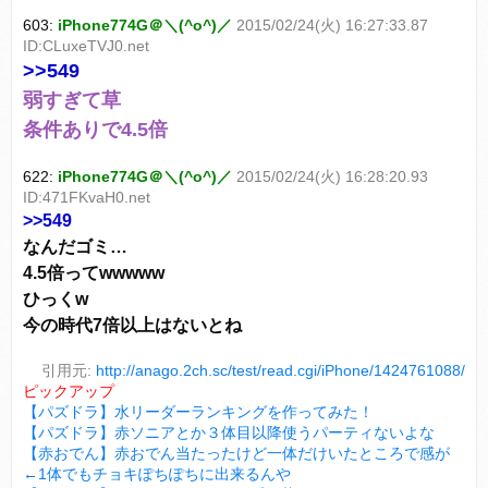
603:
iPhone774G＠＼(^o^)／
2015/02/24(火) 16:27:33.87
ID:CLuxeTVJ0.net
>>549
弱すぎて草
条件ありで4.5倍
622:
iPhone774G＠＼(^o^)／
2015/02/24(火) 16:28:20.93
ID:471FKvaH0.net
>>549
なんだゴミ…
4.5倍ってwwwww
ひっくw
今の時代7倍以上はないとね
引用元:
http://anago.2ch.sc/test/read.cgi/iPhone/1424761088/
ピックアップ
【パズドラ】水リーダーランキングを作ってみた！
【パズドラ】赤ソニアとか３体目以降使うパーティないよな
【赤おでん】赤おでん当たったけど一体だけいたところで感が
←1体でもチョキぽちぽちに出来るんや