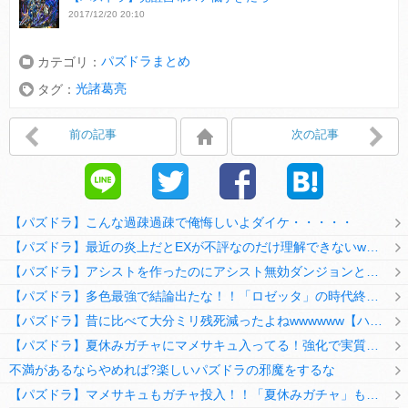
2017/12/20 20:10
パズドラまとめ
カテゴリ：
光諸葛亮
タグ：
前の記事
次の記事
【パズドラ】こんな過疎過疎で俺悔しいよダイケ・・・・・
【パズドラ】最近の炎上だとEXが不評なのだけ理解できないwwwwwwww
【パズドラ】アシストを作ったのにアシスト無効ダンジョンとか何考えてるのか理解に苦しむwwwww
【パズドラ】多色最強で結論出たな！！「ロゼッタ」の時代終了ｷﾀ━━━━(ﾟ∀ﾟ)━━━━ｯ!!
【パズドラ】昔に比べて大分ミリ残死減ったよねwwwwww【ハジドラ】
【パズドラ】夏休みガチャにマメサキュ入ってる！強化で実質HP5倍になってるぞ
不満があるならやめれば?楽しいパズドラの邪魔をするな
【パズドラ】マメサキュもガチャ投入！！「夏休みガチャ」もギリギリ調整ｷﾀ━━━━(ﾟ∀ﾟ)━━━━ｯ!!【反応まとめ】