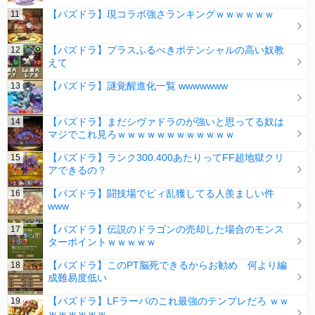
【パズドラ】現コラボ強さランキングｗｗｗｗｗｗ
【パズドラ】プラスふるべきポテンシャルの高い奴教
えて
【パズドラ】謎覚醒進化一覧 wwwwwww
【パズドラ】まだシヴァドラのが強いと思ってる奴は
マジでこれ見ろｗｗｗｗｗｗｗｗｗｗｗｗ
【パズドラ】ランク300.400あたりってFF超地獄クリ
アできるの？
【パズドラ】闘技場でピィ乱獲してる人羨ましい件
www
【パズドラ】伝説のドラゴンの売却した場合のモンス
ターポイントｗｗｗｗｗ
【パズドラ】このPT脳死できるからお勧め 何より編
成難易度低い
【パズドラ】LFラーパのこれ最強のテンプレだろ ｗｗ
ｗｗｗｗｗｗ