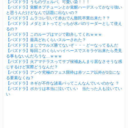
【パズドラ】うちのヴェルパ。可愛い染！！！
【パズドラ】覚醒ネプチューンとか覚醒ハーデスってかなり強い
と思うんだけどなんで話題に出ないの？
【パズドラ】ムラコレ引いて赤おでん難民卒業出来た？？
【パズドラ】メダとヌトってどっちが水パのリーダーとして使え
るの？
【パズドラ】このループはマジで勘弁してくれｗｗｗ
【パズドラ】最高どれくらいスルーされた？
【パズドラ】まじでウルズ勝てないぞ・・・どーなってるんだ
【パズドラ】毎回このくらいハイペースでスキラゲ出来たら禿見
る事もないんだろうな…ｗｗｗ
【パズドラ】火アマテラスってサブ候補あんまり居なさそうな感
じするけど実際どうなんだ？
【パズドラ】アンケ究極のフェス限枠は赤ソニア以外が1位にな
る要素なくね？
【パズドラ】ネギが不作な諸葛パってこんなんでいいのかな ？
【パズドラ】ポカリは本当に泣いていい 当たった人も泣いてい
い