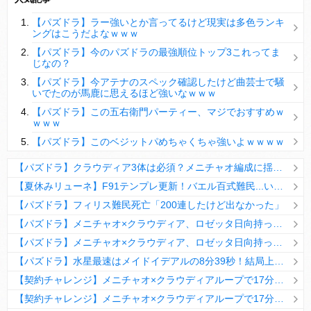
【パズドラ】陣とか覚醒大小の方がええやろか？
【パズドラ】ラー強いとか言ってるけど現実は多色ランキ
ＤｅＮＡ山崎憲晴 左膝靭帯の手術を無事に終了
ングはこうだよなｗｗｗ
【パズドラ】今のパズドラの最強順位トップ3これってま
じなの？
【パズドラ】今アテナのスペック確認したけど曲芸士で騒
いでたのが馬鹿に思えるほど強いなｗｗｗ
Powered by livedoor 相互RSS
【パズドラ】この五右衛門パーティー、マジでおすすめｗ
ｗｗｗ
【パズドラ】このベジットパめちゃくちゃ強いよｗｗｗｗ
【パズドラ】クラウディア3体は必須？メニチャオ編成に揺れる視聴者たちの本音【契約チャレンジ】
【夏休みリューネ】F91テンプレ更新！バエル百式難民...いや全ユーザー必見です！【パズドラ】
【パズドラ】フィリス難民死亡「200連したけど出なかった」
【パズドラ】メニチャオ×クラウディア、ロゼッタ日向持ってない人は揃える価値ありそう？
【パズドラ】メニチャオ×クラウディア、ロゼッタ日向持ってない人は揃える価値ありそう？
【パズドラ】水星最速はメイドイデアルの8分39秒！結局上限値が高いのが最強だな
【契約チャレンジ】メニチャオ×クラウディアループで17分安定周回！素直にぶっ壊れです・・・笑【パズドラ】
【契約チャレンジ】メニチャオ×クラウディアループで17分安定周回！素直にぶっ壊れです・・・笑【パズドラ】