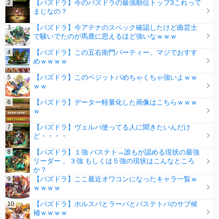
【パズドラ】今のパズドラの最強順位トップ3これって
まじなの？
【パズドラ】今アテナのスペック確認したけど曲芸士
で騒いでたのが馬鹿に思えるほど強いなｗｗｗ
【パズドラ】この五右衛門パーティー、マジでおすす
めｗｗｗｗ
【パズドラ】このベジットパめちゃくちゃ強いよｗｗ
ｗｗ
【パズドラ】データー軽量化した画像はこちらｗｗｗ
ｗ
【パズドラ】ヴェルパ使ってる人に聞きたいんだけ
ど・・・・
【パズドラ】１強 バステト→誰もが認める現状の最強
リーダー 。３強 もしくは５強の現状はこんなところ
か？
【パズドラ】ここ最近オワコンになったキャラ一覧ｗ
ｗｗｗｗ
【パズドラ】ホルスパとラーパとバステトパのサブ候
補ｗｗｗｗ