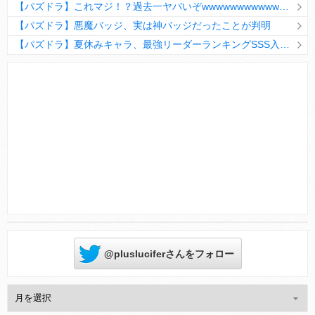
【パズドラ】これマジ！？過去一ヤバいぞwwwwwwwwwww【新コラボ】
【パズドラ】悪魔バッジ、実は神バッジだったことが判明
【パズドラ】夏休みキャラ、最強リーダーランキングSSS入りｷﾀ━(ﾟ∀ﾟ)━!!
Powered by livedoor 相互RSS
@plusluciferさんをフォロー