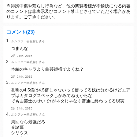
【パズドラ】TB・HEARTSの6人は全員分岐進化とアシスト2種あり！HEARTSエンジェルの進化いいな
※誹謗中傷や荒らし行為など、他の閲覧者様が不愉快になる内容
のコメントは非表示及びコメント禁止とさせていただく場合があ
変な所でセーブして詰んだゲーム、貴方にはありますか？
ります。ご了承ください。
コメント
(23)
ルシファー@名無しさん
Powered by livedoor 相互RSS
つまんな
2月 24th, 2015
ルシファー@名無しさん
本編のキャラより曲芸師様でよくね？
2月 24th, 2015
ルシファー@名無しさん
孔明の4.5倍は4.5倍じゃないって使ってる奴は分かるけどエア
プはカタログスペックしかみてねぇからな
でも曲芸士のせいで↑がネタじゃなく普通に終わってる現実
2月 24th, 2015
ルシファー@名無しさん
周回なら最強だろ
光諸葛
シリウス