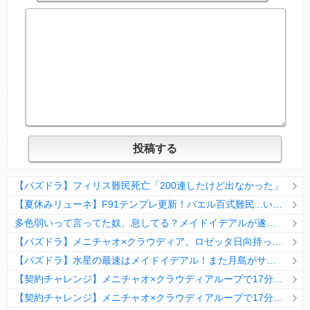
【パズドラ】フィリス難民死亡「200連したけど出なかった」
【夏休みリューネ】F91テンプレ更新！バエル百式難民...いや全ユーザー必見です！【パズドラ】
多色弱いって言ってた奴、息してる？メイドイデアルが遂に頂点へ
【パズドラ】メニチャオ×クラウディア、ロゼッタ日向持ってない人は揃える価値ありそう？
【パズドラ】水星の最速はメイドイデアル！また月島がサブに入ってる
【契約チャレンジ】メニチャオ×クラウディアループで17分安定周回！素直にぶっ壊れです・・・笑【パズドラ】
【契約チャレンジ】メニチャオ×クラウディアループで17分安定周回！素直にぶっ壊れです・・・笑【パズドラ】