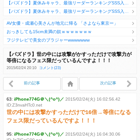
【パズドラ】夏休みキャラ、最強リーダーランキングSSS入りｷﾀ━(ﾟ∀ﾟ)━!!
【パズドラ】夏休みキャラ、最強リーダーランキングSSS入りｷﾀ━(ﾟ∀ﾟ)━!!
AV女優・成瀬心美さんが地元に帰る 「さよなら東京ー」
おっきしても15cm未満の奴ｗｗｗｗｗｗｗ
フジテレビで美女のブラジャーwwwwwww
Powered by livedoor 相互RSS
【パズドラ】世の中には攻撃がかすっただけで攻撃力が
等倍になるフェス限だっているんですよ！！！
2015/02/24 20:10
コメント(23)
Powered by livedoor 相互RSS
前の記事
次の記事
63:
iPhone774G＠＼(^o^)／
2015/02/24(火) 16:02:56.42
ID:Z3nvaHTc0.net
世の中には攻撃かすっただけで16倍→等倍になる
フェス限だっているんですよ！！！
95:
iPhone774G＠＼(^o^)／
2015/02/24(火) 16:04:30.06