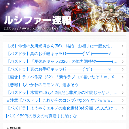
【祝】俳優の及川光博さん(56)、結婚！お相手は一般女性、二人の間に新しい命も
【パズドラ】真のお手軽キャラｷﾀ━━━━(ﾟ∀ﾟ)━━━━ｯ!!
【パズドラ】「夏休みキャラ2026」の能力調整ｷﾀ━━━━(ﾟ∀ﾟ)━━━━ｯ!!【公式】
【パズドラ】真のお手軽キャラｷﾀ━━━━(ﾟ∀ﾟ)━━━━ｯ!!
【画像】ラノベ作家（52）「新作ラブコメ書いたぞ！ｗ」X民「いい歳こいてラブコメ（笑）恥ずかしくないの？」←やめたれｗと話題に
【悲報】ちいかわのモモンガ、逝きそう
【パズドラ】木雷神LSも4.2倍だし非変身の性能じゃない、もう激減もゴミになる時代に
ｗ注意【パズドラ】これが今のコンブパなのですがｗｗｗｗ【翻訳有り】
【パズドラ】ようやくエルメの進化素材3体分揃ったんだけど！
[パズドラ]俺の彼女の写真勝手に晒すな
10日の予定。ゲリラ時間割はぷれドラ、旧西洋覚醒降臨、ヘパドラ。一度きりチャレンジ。降臨はラグオデA、ディオス、セラフィス、デビルラッシュ！
人気記事