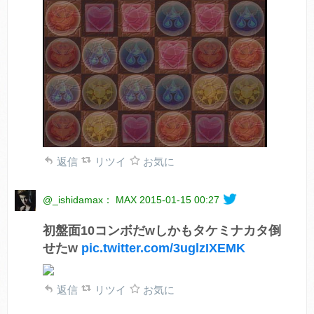
返信
リツイ
お気に
@_ishidamax： MAX
2015-01-15 00:27
初盤面10コンボだwしかもタケミナカタ倒
せたw
pic.twitter.com/3uglzIXEMK
返信
リツイ
お気に