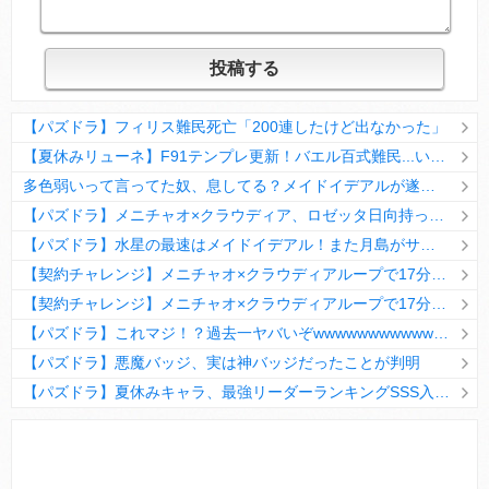
【パズドラ】フィリス難民死亡「200連したけど出なかった」
【夏休みリューネ】F91テンプレ更新！バエル百式難民...いや全ユーザー必見です！【パズドラ】
多色弱いって言ってた奴、息してる？メイドイデアルが遂に頂点へ
【パズドラ】メニチャオ×クラウディア、ロゼッタ日向持ってない人は揃える価値ありそう？
【パズドラ】水星の最速はメイドイデアル！また月島がサブに入ってる
【契約チャレンジ】メニチャオ×クラウディアループで17分安定周回！素直にぶっ壊れです・・・笑【パズドラ】
【契約チャレンジ】メニチャオ×クラウディアループで17分安定周回！素直にぶっ壊れです・・・笑【パズドラ】
【パズドラ】これマジ！？過去一ヤバいぞwwwwwwwwwww【新コラボ】
【パズドラ】悪魔バッジ、実は神バッジだったことが判明
【パズドラ】夏休みキャラ、最強リーダーランキングSSS入りｷﾀ━(ﾟ∀ﾟ)━!!