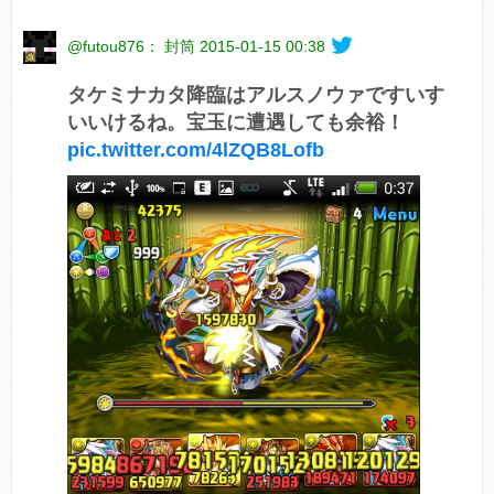
@futou876： 封筒
2015-01-15 00:38
タケミナカタ降臨はアルスノウァですいす
いいけるね。宝玉に遭遇しても余裕！
pic.twitter.com/4lZQB8Lofb