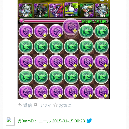
返信
リツイ
お気に
@9mmD： ニール
2015-01-15 00:23