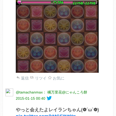
返信
リツイ
お気に
@tamachanmax： 橘万里花@にゃんころ餅
2015-01-15 00:40
やっと会えたよレイランちゃん(❁´ω`❁)