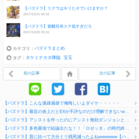
【パズドラ】リクウはキリたそでいけますか？
2017/12/21 00:10
【パズドラ】覚醒呂布ステ低すぎだろ
2017/12/20 20:10
パズドラまとめ
カテゴリ：
タケミナカタ降臨
宝玉
タグ：
前の記事
次の記事
【パズドラ】こんな過疎過疎で俺悔しいよダイケ・・・・・
【パズドラ】最近の炎上だとEXが不評なのだけ理解できないwwwwwwww
【パズドラ】アシストを作ったのにアシスト無効ダンジョンとか何考えてるのか理解に苦しむwwwww
【パズドラ】多色最強で結論出たな！！「ロゼッタ」の時代終了ｷﾀ━━━━(ﾟ∀ﾟ)━━━━ｯ!!
【パズドラ】昔に比べて大分ミリ残死減ったよねwwwwww【ハジドラ】