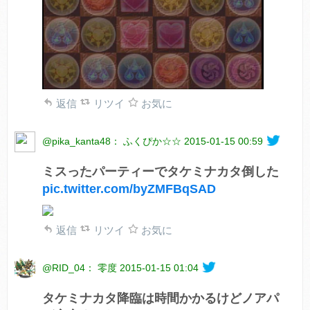
返信
リツイ
お気に
@pika_kanta48： ふくぴか☆☆
2015-01-15 00:59
ミスったパーティーでタケミナカタ倒した
pic.twitter.com/byZMFBqSAD
返信
リツイ
お気に
@RID_04： 零度
2015-01-15 01:04
タケミナカタ降臨は時間かかるけどノアパ