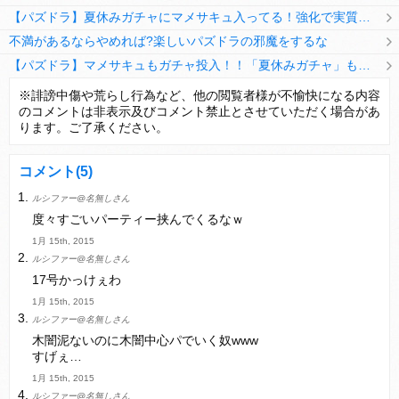
【パズドラ】夏休みガチャにマメサキュ入ってる！強化で実質HP5倍になってるぞ
不満があるならやめれば?楽しいパズドラの邪魔をするな
【パズドラ】マメサキュもガチャ投入！！「夏休みガチャ」もギリギリ調整ｷﾀ━━━━(ﾟ∀ﾟ)━━━━ｯ!!【反応まとめ】
【パズドラ】TB・HEARTSの6人は全員分岐進化とアシスト2種あり！HEARTSエンジェルの進化いいな
※誹謗中傷や荒らし行為など、他の閲覧者様が不愉快になる内容
のコメントは非表示及びコメント禁止とさせていただく場合があ
変な所でセーブして詰んだゲーム、貴方にはありますか？
ります。ご了承ください。
コメント
(5)
ルシファー@名無しさん
Powered by livedoor 相互RSS
度々すごいパーティー挟んでくるなｗ
1月 15th, 2015
ルシファー@名無しさん
17号かっけぇわ
1月 15th, 2015
ルシファー@名無しさん
木闇泥ないのに木闇中心パでいく奴www
すげぇ…
1月 15th, 2015
ルシファー@名無しさん