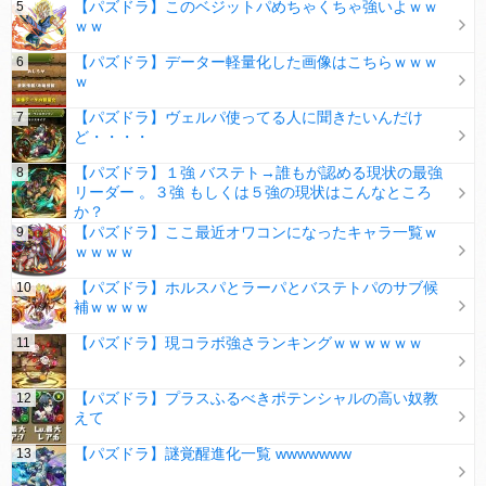
【パズドラ】このベジットパめちゃくちゃ強いよｗｗ
ｗｗ
【パズドラ】データー軽量化した画像はこちらｗｗｗ
ｗ
【パズドラ】ヴェルパ使ってる人に聞きたいんだけ
ど・・・・
【パズドラ】１強 バステト→誰もが認める現状の最強
リーダー 。３強 もしくは５強の現状はこんなところ
か？
【パズドラ】ここ最近オワコンになったキャラ一覧ｗ
ｗｗｗｗ
【パズドラ】ホルスパとラーパとバステトパのサブ候
補ｗｗｗｗ
【パズドラ】現コラボ強さランキングｗｗｗｗｗｗ
【パズドラ】プラスふるべきポテンシャルの高い奴教
えて
【パズドラ】謎覚醒進化一覧 wwwwwww