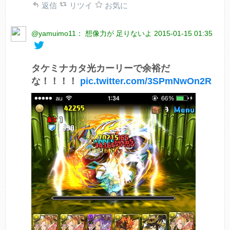
返信
リツイ
お気に
@yamuimo11： 想像力が 足りないよ
2015-01-15 01:35
タケミナカタ光カーリーで余裕だ
な！！！！
pic.twitter.com/3SPmNwOn2R