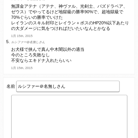
無課金アテナ（アテナ、神ヴァル、光剣士、パズドラベア、
ゼウス）でやってるけど地獄級の勝率90%で、超地獄級で
70%ぐらいの勝率でいけた
レイランのスキル封印とレイラン＋ボスのHP20%以下あたり
の大ダメージに気をつければだいたいなんとかなる
1月 15th, 2015
ルシファー@名無しさん
お犬様で挟んで真ん中木闇以外の適当
今のところ失敗なし
不安ならエキドナ入れたらいい
1月 15th, 2015
名前