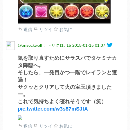
返信
リツイ
お気に
@onsockwolf： トリクロ｡’15
2015-01-15 01:07
気を取り直すためにサラスパでタケミナカ
タ降臨へ。
そしたら、一発目かつ一階でレイランと遭
遇！
サクッとクリアして火の宝玉頂きました
ー。
これで気持ちよく寝れそうです（笑）
pic.twitter.com/w3s87mSJfA
返信
リツイ
お気に