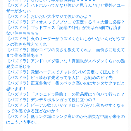
【パズドラ】ハトホルってかなり強いと思うんだけど意外とユー
ザーが少ない
【パズドラ】おいおい大小マジで強いのかよ？
【パズドラ】ディオスってブブソニで安定する？＋大量に必要？
【パズドラ】ゴッドフェス「記念の1回」が実は石5個では済ま
ない件ｗｗｗｗｗ
【パズドラ】火のリーダーがウズメくらいしかいないんだがウズ
メの強さを教えてくれ
【パズドラ】誰かコイツの良さを教えてくれよ…面倒さに耐えて
まで作る価値ある？
【パズドラ】アンドロメダ強いな！真無限がスペダンくらいの難
易度に感じる
【パズドラ】覚醒ハーデスでチャレダンLv9安定ってほんと？
【パズドラ】ピィ喰わす先迷ってる人に、お勧めのピィ先
【パズドラ】正直多色で一番スペック高いのはサンタサクヤだと
思います！
【パズドラ】「メジェドラ降臨！」の難易度は？何パで行った？
【パズドラ】デンデ＆ポルンガって役に立つの？
【パズドラ】ビーデル欲しいか？ドロップが少し落ちやすくなる
って体感できるほどなのか？
【パズドラ】低ランク垢にランク高いのから唐突な申請が来るの
はこういう事か…