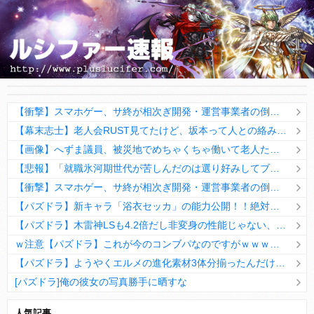
【衝撃】スマホゲー、サ終が相次ぎ開発・運営事業者の倒産が急増 完全にオワコンか
【幕末志士】老人会RUST見てたけど、坂本って人との絡み方下手だよな
【画像】へずま議員、被災地でめちゃくちゃ働いて老人たちを笑顔にしてしまうwwwwwwwwwwwwwwww
【悲報】「就職氷河期世代が苦しんだのは選り好みしてブルーカラーを選ばなかったから」← この意見にブチギレる人が殺到
【衝撃】スマホゲー、サ終が相次ぎ開発・運営事業者の倒産が急増 完全にオワコンか
【パズドラ】新キャラ「浴衣セッカ」の能力公開！！絶対確定枠だろこれwwwww【評価まとめ】
【パズドラ】木雷神LSも4.2倍だし非変身の性能じゃない、もう激減もゴミになる時代に
ｗ注意【パズドラ】これが今のコンブパなのですがｗｗｗｗ【翻訳有り】
【パズドラ】ようやくエルメの進化素材3体分揃ったんだけど！
[パズドラ]俺の彼女の写真勝手に晒すな
10日の予定。ゲリラ時間割はぷれドラ、旧西洋覚醒降臨、ヘパドラ。一度きりチャレンジ。降臨はラグオデA、ディオス、セラフィス、デビルラッシュ！
人気記事