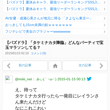
【パズドラ】夏休みキャラ、最強リーダーランキングSSS入りｷﾀ━(ﾟ∀ﾟ)━!!
【パズドラ】夏休みキャラ、最強リーダーランキングSSS入りｷﾀ━(ﾟ∀ﾟ)━!!
AV女優・成瀬心美さんが地元に帰る 「さよなら東京ー」
おっきしても15cm未満の奴ｗｗｗｗｗｗｗ
フジテレビで美女のブラジャーwwwwwww
Powered by livedoor 相互RSS
【パズドラ】「タケミナカタ降臨」どんなパーティで宝
玉マラソンしてる？
2015/01/15 02:10
コメント(5)
Powered by livedoor 相互RSS
前の記事
次の記事
@miiiii_net： みぃ(｀･ω･´)
2015-01-15 00:13
え、待って
タケミナカタ行ったら一発目にレイランさ
ん来たんだけど
なにこれこわい