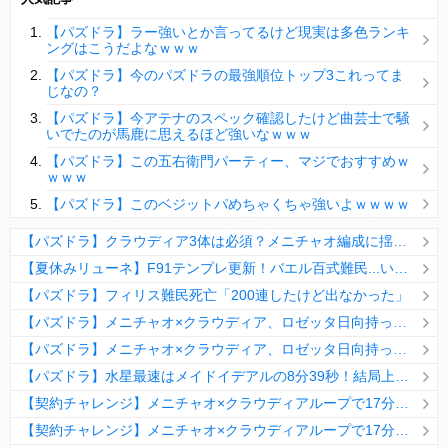
【パズドラ】陣とか覚醒大小の方がええやろか？
【パズドラ】ラー強いとか言ってるけど現実は多色ランキ
ＤｅＮＡ山崎憲晴 左膝靭帯の手術を無事に終了
ングはこうだよなｗｗｗ
【パズドラ】今のパズドラの最強順位トップ3これってま
じなの？
【パズドラ】今アテナのスペック確認したけど曲芸士で騒
いでたのが馬鹿に思えるほど強いなｗｗｗ
Powered by livedoor 相互RSS
【パズドラ】この五右衛門パーティー、マジでおすすめｗ
ｗｗｗ
【パズドラ】このベジットパめちゃくちゃ強いよｗｗｗｗ
【パズドラ】クラウディア3体は必須？メニチャオ編成に揺れる視聴者たちの本音【契約チャレンジ】
【夏休みリューネ】F91テンプレ更新！バエル百式難民...いや全ユーザー必見です！【パズドラ】
【パズドラ】フィリス難民死亡「200連したけど出なかった」
【パズドラ】メニチャオ×クラウディア、ロゼッタ日向持ってない人は揃える価値ありそう？
【パズドラ】メニチャオ×クラウディア、ロゼッタ日向持ってない人は揃える価値ありそう？
【パズドラ】水星最速はメイドイデアルの8分39秒！結局上限値が高いのが最強だな
【契約チャレンジ】メニチャオ×クラウディアループで17分安定周回！素直にぶっ壊れです・・・笑【パズドラ】
【契約チャレンジ】メニチャオ×クラウディアループで17分安定周回！素直にぶっ壊れです・・・笑【パズドラ】