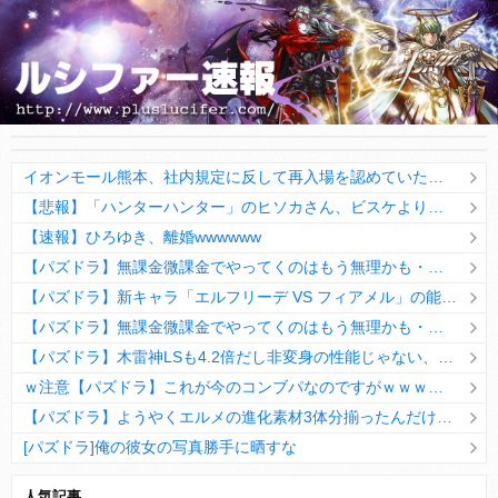
イオンモール熊本、社内規定に反して再入場を認めていたとの証言！従業員「イオン関係者から『貴重品や車の鍵などを店舗に取りに帰って』と言われた」
【悲報】「ハンターハンター」のヒソカさん、ビスケより弱かったｗｗｗｗ
【速報】ひろゆき、離婚wwwwww
【パズドラ】無課金微課金でやってくのはもう無理かも・・・
【パズドラ】新キャラ「エルフリーデ VS フィアメル」の能力公開！！こういうシンプルに強いのは久々だwwwww【評価まとめ】
【パズドラ】無課金微課金でやってくのはもう無理かも・・・
【パズドラ】木雷神LSも4.2倍だし非変身の性能じゃない、もう激減もゴミになる時代に
ｗ注意【パズドラ】これが今のコンブパなのですがｗｗｗｗ【翻訳有り】
【パズドラ】ようやくエルメの進化素材3体分揃ったんだけど！
[パズドラ]俺の彼女の写真勝手に晒すな
10日の予定。ゲリラ時間割はぷれドラ、旧西洋覚醒降臨、ヘパドラ。一度きりチャレンジ。降臨はラグオデA、ディオス、セラフィス、デビルラッシュ！
人気記事