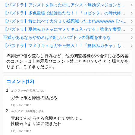
【パズドラ】アシストを作ったのにアシスト無効ダンジョンとか何考えてるのか理解に苦しむwwwww
【パズドラ】多色最強で結論出たな！！「ロゼッタ」の時代終了ｷﾀ━━━━(ﾟ∀ﾟ)━━━━ｯ!!
【パズドラ】昔に比べて大分ミリ残死減ったよねwwwwww【ハジドラ】
【パズドラ】夏休みガチャにマメサキュ入ってる！強化で実質HP5倍になってるぞ
不満があるならやめれば?楽しいパズドラの邪魔をするな
【パズドラ】マメサキュもガチャ投入！！「夏休みガチャ」もギリギリ調整ｷﾀ━━━━(ﾟ∀ﾟ)━━━━ｯ!!【反応まとめ】
【パズドラ】TB・HEARTSの6人は全員分岐進化とアシスト2種あり！HEARTSエンジェルの進化いいな
※誹謗中傷や荒らし行為など、他の閲覧者様が不愉快になる内容
のコメントは非表示及びコメント禁止とさせていただく場合があ
変な所でセーブして詰んだゲーム、貴方にはありますか？
ります。ご了承ください。
コメント
(12)
ルシファー@名無しさん
Powered by livedoor 相互RSS
ガチャ限と降臨の話だろ
1月 21st, 2015
ルシファー@名無しさん
青おでんそろそろ究極させてやれよ…
性能云々より絵に飽きたわ
1月 21st, 2015