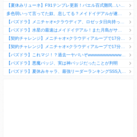
【夏休みリューネ】F91テンプレ更新！バエル百式難民...いや全ユーザー必見です！【パズドラ】
多色弱いって言ってた奴、息してる？メイドイデアルが遂に頂点へ
【パズドラ】メニチャオ×クラウディア、ロゼッタ日向持ってない人は揃える価値ありそう？
【パズドラ】水星の最速はメイドイデアル！また月島がサブに入ってる
【契約チャレンジ】メニチャオ×クラウディアループで17分安定周回！素直にぶっ壊れです・・・笑【パズドラ】
【契約チャレンジ】メニチャオ×クラウディアループで17分安定周回！素直にぶっ壊れです・・・笑【パズドラ】
【パズドラ】これマジ！？過去一ヤバいぞwwwwwwwwwww【新コラボ】
【パズドラ】悪魔バッジ、実は神バッジだったことが判明
【パズドラ】夏休みキャラ、最強リーダーランキングSSS入りｷﾀ━(ﾟ∀ﾟ)━!!
Powered by livedoor 相互RSS