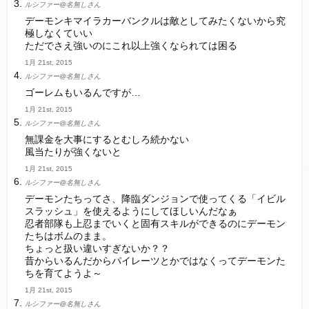
ルシファー@名無しさん
デーモンキマイラカーバンクルは敵としてみたくないから究
極しなくていい
ただでさえ強いのにこれ以上強くなられては困る
1月 21st, 2015
ルシファー@名無しさん
ゴーレムもいるんですが…
1月 21st, 2015
ルシファー@名無しさん
無課金を大事にするとむしろ続かない
風当たりが強くないと
1月 21st, 2015
ルシファー@名無しさん
デーモンたちってさ、降臨ダンジョンで使ってくる「イビル
スラッシュ」を使えるようにしてほしいんだなぁ
忍者部隊も上忍までいくと固有スキルができるのにデーモン
たちはボムのまま。
ちょっと扱い違いすぎないか？？
昔からいるんだからパイレーツとかではなくってデーモンた
ちを育てようよ～
1月 21st, 2015
ルシファー@名無しさん