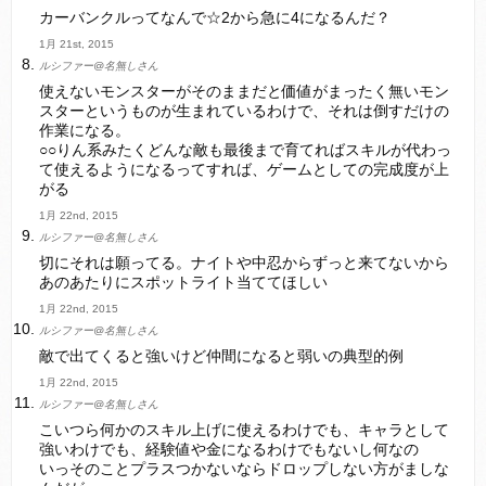
カーバンクルってなんで☆2から急に4になるんだ？
1月 21st, 2015
ルシファー@名無しさん
使えないモンスターがそのままだと価値がまったく無いモン
スターというものが生まれているわけで、それは倒すだけの
作業になる。
○○りん系みたくどんな敵も最後まで育てればスキルが代わっ
て使えるようになるってすれば、ゲームとしての完成度が上
がる
1月 22nd, 2015
ルシファー@名無しさん
切にそれは願ってる。ナイトや中忍からずっと来てないから
あのあたりにスポットライト当ててほしい
1月 22nd, 2015
ルシファー@名無しさん
敵で出てくると強いけど仲間になると弱いの典型的例
1月 22nd, 2015
ルシファー@名無しさん
こいつら何かのスキル上げに使えるわけでも、キャラとして
強いわけでも、経験値や金になるわけでもないし何なの
いっそのことプラスつかないならドロップしない方がましな