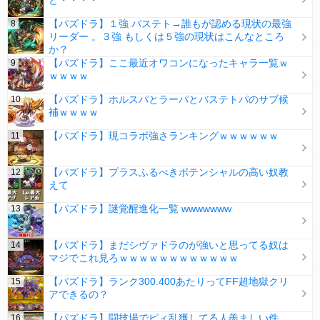
ど・・・・
【パズドラ】１強 バステト→誰もが認める現状の最強
リーダー 。３強 もしくは５強の現状はこんなところ
か？
【パズドラ】ここ最近オワコンになったキャラ一覧ｗ
ｗｗｗｗ
【パズドラ】ホルスパとラーパとバステトパのサブ候
補ｗｗｗｗ
【パズドラ】現コラボ強さランキングｗｗｗｗｗｗ
【パズドラ】プラスふるべきポテンシャルの高い奴教
えて
【パズドラ】謎覚醒進化一覧 wwwwwww
【パズドラ】まだシヴァドラのが強いと思ってる奴は
マジでこれ見ろｗｗｗｗｗｗｗｗｗｗｗｗ
【パズドラ】ランク300.400あたりってFF超地獄クリ
アできるの？
【パズドラ】闘技場でピィ乱獲してる人羨ましい件