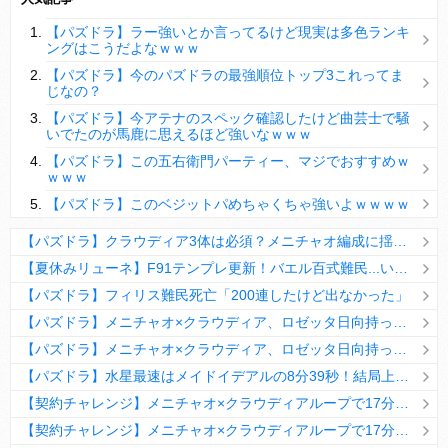
【パズドラ】陣とか覚醒大小の方がええやろか？
【パズドラ】ラー強いとか言ってるけど現実は多色ランキ
ＤｅＮＡ山崎憲晴 左膝靭帯の手術を無事に終了
ングはこうだよなｗｗｗ
【パズドラ】今のパズドラの最強順位トップ3これってま
じなの？
【パズドラ】今アテナのスペック確認したけど曲芸士で騒
いでたのが馬鹿に思えるほど強いなｗｗｗ
Powered by livedoor 相互RSS
【パズドラ】この五右衛門パーティー、マジでおすすめｗ
ｗｗｗ
【パズドラ】このベジットパめちゃくちゃ強いよｗｗｗｗ
【パズドラ】クラウディア3体は必須？メニチャオ編成に揺れる視聴者たちの本音【契約チャレンジ】
【夏休みリューネ】F91テンプレ更新！バエル百式難民...いや全ユーザー必見です！【パズドラ】
【パズドラ】フィリス難民死亡「200連したけど出なかった」
【パズドラ】メニチャオ×クラウディア、ロゼッタ日向持ってない人は揃える価値ありそう？
【パズドラ】メニチャオ×クラウディア、ロゼッタ日向持ってない人は揃える価値ありそう？
【パズドラ】水星最速はメイドイデアルの8分39秒！結局上限値が高いのが最強だな
【契約チャレンジ】メニチャオ×クラウディアループで17分安定周回！素直にぶっ壊れです・・・笑【パズドラ】
【契約チャレンジ】メニチャオ×クラウディアループで17分安定周回！素直にぶっ壊れです・・・笑【パズドラ】