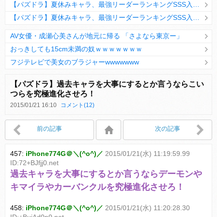
【パズドラ】夏休みキャラ、最強リーダーランキングSSS入りｷﾀ━(ﾟ∀ﾟ)━!!
【パズドラ】夏休みキャラ、最強リーダーランキングSSS入りｷﾀ━(ﾟ∀ﾟ)━!!
AV女優・成瀬心美さんが地元に帰る 「さよなら東京ー」
おっきしても15cm未満の奴ｗｗｗｗｗｗｗ
フジテレビで美女のブラジャーwwwwwww
Powered by livedoor 相互RSS
【パズドラ】過去キャラを大事にするとか言うならこい
つらを究極進化させろ！
2015/01/21 16:10
コメント(12)
Powered by livedoor 相互RSS
前の記事
次の記事
457:
iPhone774G＠＼(^o^)／
2015/01/21(水) 11:19:59.99
ID:72+BJfjj0.net
過去キャラを大事にするとか言うならデーモンや
キマイラやカーバンクルを究極進化させろ！
458:
iPhone774G＠＼(^o^)／
2015/01/21(水) 11:20:28.30