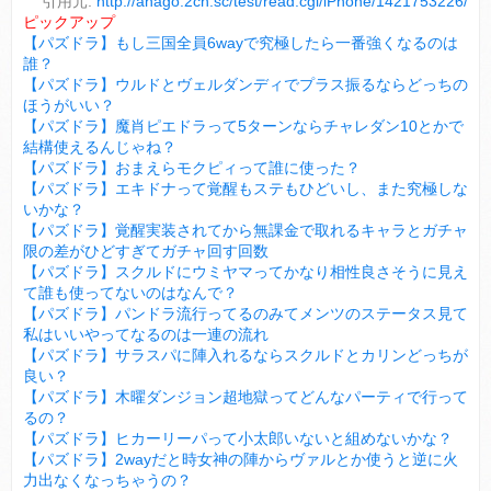
引用元:
http://anago.2ch.sc/test/read.cgi/iPhone/1421753226/
ピックアップ
【パズドラ】もし三国全員6wayで究極したら一番強くなるのは
誰？
【パズドラ】ウルドとヴェルダンディでプラス振るならどっちの
ほうがいい？
【パズドラ】魔肖ピエドラって5ターンならチャレダン10とかで
結構使えるんじゃね？
【パズドラ】おまえらモクピィって誰に使った？
【パズドラ】エキドナって覚醒もステもひどいし、また究極しな
いかな？
【パズドラ】覚醒実装されてから無課金で取れるキャラとガチャ
限の差がひどすぎてガチャ回す回数
【パズドラ】スクルドにウミヤマってかなり相性良さそうに見え
て誰も使ってないのはなんで？
【パズドラ】パンドラ流行ってるのみてメンツのステータス見て
私はいいやってなるのは一連の流れ
【パズドラ】サラスパに陣入れるならスクルドとカリンどっちが
良い？
【パズドラ】木曜ダンジョン超地獄ってどんなパーティで行って
るの？
【パズドラ】ヒカーリーパって小太郎いないと組めないかな？
【パズドラ】2wayだと時女神の陣からヴァルとか使うと逆に火
力出なくなっちゃうの？