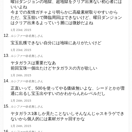
曜日ダンジョンの地獄、超地獄をクリア出来ない初心者には
いいよね
今までの友情ガチャより明らかに高級素材取りやすいから
ただ、宝玉狙いで降臨周回はできないけど、曜日ダンジョン
はクリア出来るよっていう層には微妙だよね
1月 23rd, 2015
ルシファー@名無しさん
宝玉乱獲できない自分には地味にありがたいけど
1月 23rd, 2015
ルシファー@名無しさん
ヤタガラスは重要だなあ
前回宝珠一個出たけどヤタガラスの方が欲しい
1月 24th, 2015
ルシファー@名無しさん
正直いって、500を使ってやる価値無いよな、シードとかが普
通に出るし宝玉出やすいのかわからんわレベルだし
1月 24th, 2015
ルシファー@名無しさん
ヤタガラス1体しか見たことないしそんなんじゃスキラゲでき
ないから個人的には素材ガチャ回すかな
1月 24th, 2015
ルシファー@名無しさん