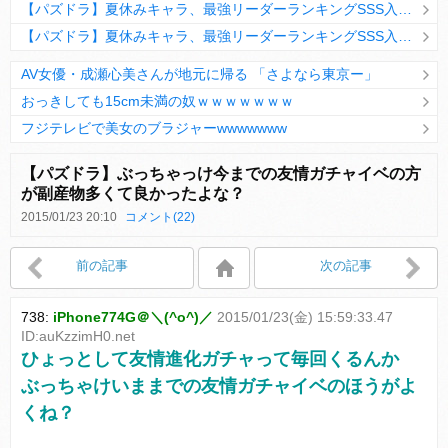
【パズドラ】夏休みキャラ、最強リーダーランキングSSS入りｷﾀ━(ﾟ∀ﾟ)━!!
【パズドラ】夏休みキャラ、最強リーダーランキングSSS入りｷﾀ━(ﾟ∀ﾟ)━!!
AV女優・成瀬心美さんが地元に帰る 「さよなら東京ー」
おっきしても15cm未満の奴ｗｗｗｗｗｗｗ
フジテレビで美女のブラジャーwwwwwww
Powered by livedoor 相互RSS
【パズドラ】ぶっちゃっけ今までの友情ガチャイベの方
が副産物多くて良かったよな？
2015/01/23 20:10
コメント(22)
Powered by livedoor 相互RSS
前の記事
次の記事
738:
iPhone774G＠＼(^o^)／
2015/01/23(金) 15:59:33.47
ID:auKzzimH0.net
ひょっとして友情進化ガチャって毎回くるんか
ぶっちゃけいままでの友情ガチャイベのほうがよ
くね？