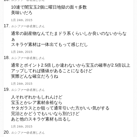
10連で闇宝玉2個に曜日地獄の面々多数
美味いだろ
1月 24th, 2015
ルシファー@名無しさん
通常の副産物なんてたまドラ系くらいしか良いのないからな
ぁ
スキラゲ素材は一体出てもって感じだし
1月 24th, 2015
ルシファー@名無しさん
通常とポイント2.5倍しか違わないから宝玉の確率が2.5倍以上
アップしてれば価値があることになるけど
実際どんな確立だろうね
1月 24th, 2015
ルシファー@名無しさん
人それぞれかもしれんけど
宝玉とかレア素材余裕なら
ヤタガラスとか狙って通常引いた方がいい気がする
完治とかどうでもいいなら別だけど
あと他のスキラゲ素材も出るし
1月 24th, 2015
ルシファー@名無しさん