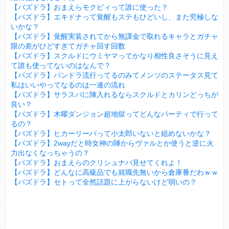
【パズドラ】おまえらモクピィって誰に使った？
【パズドラ】エキドナって覚醒もステもひどいし、また究極しな
いかな？
【パズドラ】覚醒実装されてから無課金で取れるキャラとガチャ
限の差がひどすぎてガチャ回す回数
【パズドラ】スクルドにウミヤマってかなり相性良さそうに見え
て誰も使ってないのはなんで？
【パズドラ】パンドラ流行ってるのみてメンツのステータス見て
私はいいやってなるのは一連の流れ
【パズドラ】サラスパに陣入れるならスクルドとカリンどっちが
良い？
【パズドラ】木曜ダンジョン超地獄ってどんなパーティで行って
るの？
【パズドラ】ヒカーリーパって小太郎いないと組めないかな？
【パズドラ】2wayだと時女神の陣からヴァルとか使うと逆に火
力出なくなっちゃうの？
【パズドラ】おまえらのクリシュナパ見せてくれよ！
【パズドラ】どんなに高級品でも就職先無いから倉庫番だわｗｗ
【パズドラ】セトって全然話題に上がらないけど弱いの？