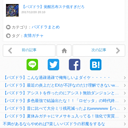
【パズドラ】覚醒呂布ステ低すぎだろ
2017/12/20 20:10
パズドラまとめ
カテゴリ：
友情ガチャ
タグ：
前の記事
次の記事
【パズドラ】こんな過疎過疎で俺悔しいよダイケ・・・・・
【パズドラ】最近の炎上だとEXが不評なのだけ理解できないwwwwwwww
【パズドラ】アシストを作ったのにアシスト無効ダンジョンとか何考えてるのか理解に苦しむwwwww
【パズドラ】多色最強で結論出たな！！「ロゼッタ」の時代終了ｷﾀ━━━━(ﾟ∀ﾟ)━━━━ｯ!!
【パズドラ】昔に比べて大分ミリ残死減ったよねwwwwww【ハジドラ】
【パズドラ】夏休みガチャにマメサキュ入ってる！強化で実質HP5倍になってるぞ
不満があるならやめれば?楽しいパズドラの邪魔をするな