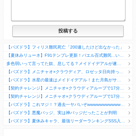
【パズドラ】フィリス難民死亡「200連したけど出なかった」
【夏休みリューネ】F91テンプレ更新！バエル百式難民...いや全ユーザー必見です！【パズドラ】
多色弱いって言ってた奴、息してる？メイドイデアルが遂に頂点へ
【パズドラ】メニチャオ×クラウディア、ロゼッタ日向持ってない人は揃える価値ありそう？
【パズドラ】水星の最速はメイドイデアル！また月島がサブに入ってる
【契約チャレンジ】メニチャオ×クラウディアループで17分安定周回！素直にぶっ壊れです・・・笑【パズドラ】
【契約チャレンジ】メニチャオ×クラウディアループで17分安定周回！素直にぶっ壊れです・・・笑【パズドラ】
【パズドラ】これマジ！？過去一ヤバいぞwwwwwwwwwww【新コラボ】
【パズドラ】悪魔バッジ、実は神バッジだったことが判明
【パズドラ】夏休みキャラ、最強リーダーランキングSSS入りｷﾀ━(ﾟ∀ﾟ)━!!