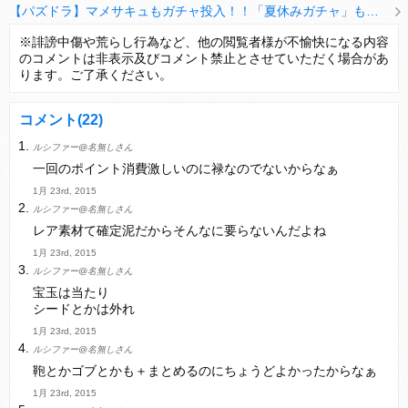
【パズドラ】マメサキュもガチャ投入！！「夏休みガチャ」もギリギリ調整ｷﾀ━━━━(ﾟ∀ﾟ)━━━━ｯ!!【反応まとめ】
【パズドラ】TB・HEARTSの6人は全員分岐進化とアシスト2種あり！HEARTSエンジェルの進化いいな
※誹謗中傷や荒らし行為など、他の閲覧者様が不愉快になる内容
のコメントは非表示及びコメント禁止とさせていただく場合があ
変な所でセーブして詰んだゲーム、貴方にはありますか？
ります。ご了承ください。
コメント
(22)
ルシファー@名無しさん
Powered by livedoor 相互RSS
一回のポイント消費激しいのに禄なのでないからなぁ
1月 23rd, 2015
ルシファー@名無しさん
レア素材て確定泥だからそんなに要らないんだよね
1月 23rd, 2015
ルシファー@名無しさん
宝玉は当たり
シードとかは外れ
1月 23rd, 2015
ルシファー@名無しさん
鞄とかゴブとかも＋まとめるのにちょうどよかったからなぁ
1月 23rd, 2015