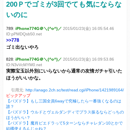
200Ｐでゴミが3回でても気にならな
いのに
789:
iPhone774G＠＼(^o^)／
2015/01/23(金) 16:05:54.46
ID:pPMDQsb50.net
>>778
ゴミ出ないやろ
828:
iPhone774G＠＼(^o^)／
2015/01/23(金) 16:09:53.86
ID:N3vVcMYM0.net
実際宝玉以外別にいらないから通常の友情ガチャ引いた
ほうがいいかな。
引用元:
http://anago.2ch.sc/test/read.cgi/iPhone/1421989164/
ピックアップ
【パズドラ】もし三国全員6wayで究極したら一番強くなるのは
誰？
【パズドラ】ウルドとヴェルダンディでプラス振るならどっちの
ほうがいい？
【パズドラ】魔肖ピエドラって5ターンならチャレダン10とかで
結構使えるんじゃね？