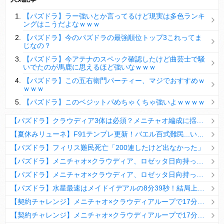
【パズドラ】陣とか覚醒大小の方がええやろか？
【パズドラ】ラー強いとか言ってるけど現実は多色ランキ
ＤｅＮＡ山崎憲晴 左膝靭帯の手術を無事に終了
ングはこうだよなｗｗｗ
【パズドラ】今のパズドラの最強順位トップ3これってま
じなの？
【パズドラ】今アテナのスペック確認したけど曲芸士で騒
いでたのが馬鹿に思えるほど強いなｗｗｗ
Powered by livedoor 相互RSS
【パズドラ】この五右衛門パーティー、マジでおすすめｗ
ｗｗｗ
【パズドラ】このベジットパめちゃくちゃ強いよｗｗｗｗ
【パズドラ】クラウディア3体は必須？メニチャオ編成に揺れる視聴者たちの本音【契約チャレンジ】
【夏休みリューネ】F91テンプレ更新！バエル百式難民...いや全ユーザー必見です！【パズドラ】
【パズドラ】フィリス難民死亡「200連したけど出なかった」
【パズドラ】メニチャオ×クラウディア、ロゼッタ日向持ってない人は揃える価値ありそう？
【パズドラ】メニチャオ×クラウディア、ロゼッタ日向持ってない人は揃える価値ありそう？
【パズドラ】水星最速はメイドイデアルの8分39秒！結局上限値が高いのが最強だな
【契約チャレンジ】メニチャオ×クラウディアループで17分安定周回！素直にぶっ壊れです・・・笑【パズドラ】
【契約チャレンジ】メニチャオ×クラウディアループで17分安定周回！素直にぶっ壊れです・・・笑【パズドラ】