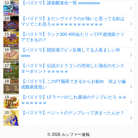
【パズドラ】謎覚醒進化一覧 wwwwwww
【パズドラ】まだシヴァドラのが強いと思ってる奴は
マジでこれ見ろｗｗｗｗｗｗｗｗｗｗｗｗ
【パズドラ】ランク300.400あたりってFF超地獄クリ
アできるの？
【パズドラ】闘技場でピィ乱獲してる人羨ましい件
www
【パズドラ】伝説のドラゴンの売却した場合のモンス
ターポイントｗｗｗｗｗ
【パズドラ】このPT脳死できるからお勧め 何より編
成難易度低い
【パズドラ】LFラーパのこれ最強のテンプレだろ ｗｗ
ｗｗｗｗｗｗ
【パズドラ】ベジットのテンプレって決まったんか？
© 2026 ルシファー速報.