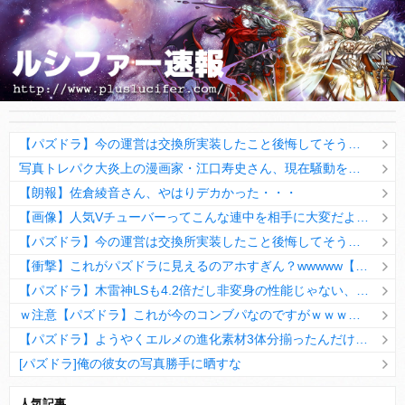
【パズドラ】今の運営は交換所実装したこと後悔してそうだなwwwww
写真トレパク大炎上の漫画家・江口寿史さん、現在騒動を語るも言い訳がエグくて全く反省していないと再炎上
【朗報】佐倉綾音さん、やはりデカかった・・・
【画像】人気Vチューバーってこんな連中を相手に大変だよな……
【パズドラ】今の運営は交換所実装したこと後悔してそうだなwwwww
【衝撃】これがパズドラに見えるのアホすぎん？wwwww【画像】
【パズドラ】木雷神LSも4.2倍だし非変身の性能じゃない、もう激減もゴミになる時代に
ｗ注意【パズドラ】これが今のコンブパなのですがｗｗｗｗ【翻訳有り】
【パズドラ】ようやくエルメの進化素材3体分揃ったんだけど！
[パズドラ]俺の彼女の写真勝手に晒すな
10日の予定。ゲリラ時間割はぷれドラ、旧西洋覚醒降臨、ヘパドラ。一度きりチャレンジ。降臨はラグオデA、ディオス、セラフィス、デビルラッシュ！
人気記事