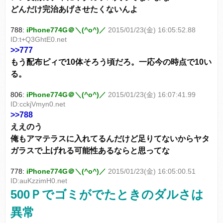
どんだけ完治あげさせたくないんよ
788:
iPhone774G＠＼(^o^)／
2015/01/23(金) 16:05:52.88
ID:t+Q3GhtE0.net
>>777
もう配布ピィで10体そろう頃だろ。一応今の時点で10い
る。
806:
iPhone774G＠＼(^o^)／
2015/01/23(金) 16:07:41.99
ID:cckjVmyn0.net
>>788
ええのう
俺もアマテラスに入れてるんだけど足りてないからヤタ
ガラスで上げれる可能性あるならと思ってな
778:
iPhone774G＠＼(^o^)／
2015/01/23(金) 16:05:00.51
ID:auKzzimH0.net
500Ｐでゴミがでたときのダルさは
異常